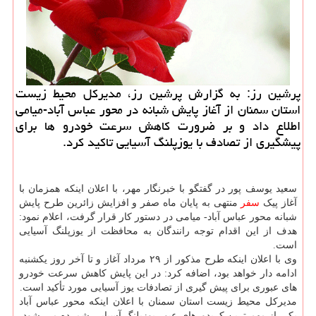
پرشین رز: به گزارش پرشین رز، مدیرکل محیط زیست
استان سمنان از آغاز پایش شبانه در محور عباس آباد-میامی
اطلاع داد و بر ضرورت کاهش سرعت خودرو ها برای
پیشگیری از تصادف با یوزپلنگ آسیایی تاکید کرد.
سعید یوسف پور در گفتگو با خبرنگار مهر، با اعلان اینکه همزمان با
آغاز پیک
سفر
منتهی به پایان ماه صفر و افزایش زائرین طرح پایش
شبانه محور عباس آباد- میامی در دستور کار قرار گرفت، اعلام نمود:
هدف از این اقدام توجه رانندگان به محافظت از یوزپلنگ آسیایی
است.
وی با اعلان اینکه طرح مذکور از ۲۹ مرداد آغاز و تا آخر روز یکشنبه
ادامه دار خواهد بود، اضافه کرد: در این پایش کاهش سرعت خودرو
های عبوری برای پیش گیری از تصادفات یوز آسیایی مورد تأکید است.
مدیرکل محیط زیست استان سمنان با اعلان اینکه محور عباس آباد
یکی از مهم ترین کریدورهای عبور یوزپلنگ آسیایی شمرده می شود،