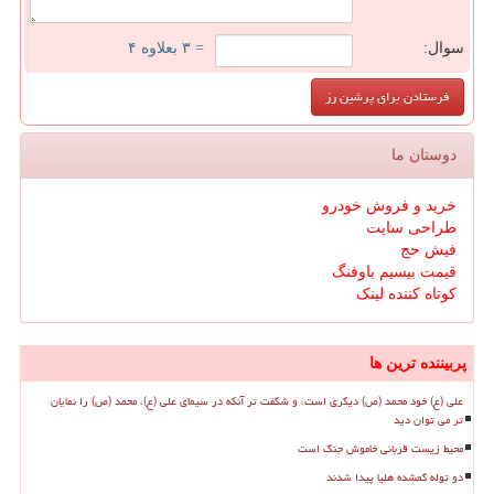
سوال:
= ۳ بعلاوه ۴
دوستان ما
خرید و فروش خودرو
طراحی سایت
فیش حج
قیمت بیسیم باوفنگ
کوتاه کننده لینک
پربیننده ترین ها
علی (ع) خود محمد (ص) دیگری است، و شگفت تر آنکه در سیمای علی (ع)، محمد (ص) را نمایان
تر می توان دید
محیط زیست قربانی خاموش جنگ است
دو توله گمشده هلیا پیدا شدند