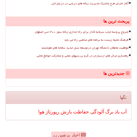
آغاز اجرای طرح مشترک مدیریت زباله های دریایی در دریای خزر
پربحث ترین ها
شروع پروسه جذب سرمایه گذار برای راه اندازی زباله سوز ۳۰۰ تنی اصفهان
فرهنگ محیط زیست به برنامه های مذهبی راه می یابد
موفقیت محققان دانشگاه تهران درتوسعه نسل جدید سامانه های هوشمند
رهاسازی مرال های ارسباران در گرو بررسیهای علمی و مشارکت جوامع محلی
جدیدترین ها
تگها
آب
باد
برگ
آلودگی
حفاظت
بارش
رپورتاژ
هوا
اخبار پرشین رز