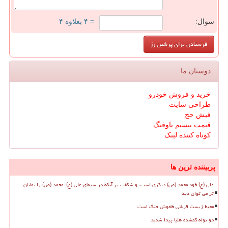
سوال:
= ۴ بعلاوه ۴
دوستان ما
خرید و فروش خودرو
طراحی سایت
فیش حج
قیمت بیسیم باوفنگ
کوتاه کننده لینک
پربیننده ترین ها
علی (ع) خود محمد (ص) دیگری است، و شگفت تر آنکه در سیمای علی (ع)، محمد (ص) را نمایان
تر می توان دید
محیط زیست قربانی خاموش جنگ است
دو توله گمشده هلیا پیدا شدند