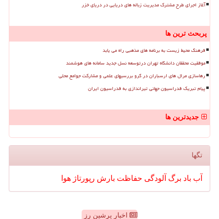
آغاز اجرای طرح مشترک مدیریت زباله های دریایی در دریای خزر
پربحث ترین ها
فرهنگ محیط زیست به برنامه های مذهبی راه می یابد
موفقیت محققان دانشگاه تهران درتوسعه نسل جدید سامانه های هوشمند
رهاسازی مرال های ارسباران در گرو بررسیهای علمی و مشارکت جوامع محلی
پیام تبریک فدراسیون جهانی تیراندازی به فدراسیون ایران
جدیدترین ها
تگها
آب
باد
برگ
آلودگی
حفاظت
بارش
رپورتاژ
هوا
اخبار پرشین رز