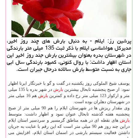
پرشین رز: ایلام - به دنبال بارش های چند روز اخیر،
مدیركل هواشناسی ایلام با ذكر ثبت 135 میلی متر بارندگی
در شهرستان بدره بعنوان بیشترین بارش جند روز اخیر این
استان اظهار داشت: با روال كنونی، كمبود بارندگی سال ابی
جاری به نسبت متوسط بارش سالانه درحال جبران است.
یوسف شیخ الملوكی روز یكشنبه در گفت و گو با خبرنگار ایرنا اظهار
نمود: از صبح پنجشنبه تابحال بیشترین
بارش
در شهر بدره با 135 میلی
متر و اركواز 123 میلی متر رخ داده و كمترین
بارش
هم 16 میلی متر
در شهرستان دهلران بوده است.
وی مقدار ریزش ها در شهرستان ایلام را هم 90 میلی متر از صبح
پنجشنبه هفته گذشته تابحال عنوان نمود و اظهار داشت: متوسط
بارش
های نقطه ای در همه مناطق گرمسیر و سردسیر استان ایلام
دراین چند روز هم 90 میلی متر است كه این رقم با عنایت به جریان
داشتن فعالیت سیستم بارشی در اسمان استان ایلام، افزایش می