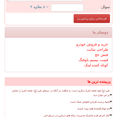
سوال:
= ۸ بعلاوه ۴
دوستان ما
خرید و فروش خودرو
طراحی سایت
فیش حج
قیمت بیسیم باوفنگ
کوتاه کننده لینک
پربیننده ترین ها
علی (ع) خود محمد (ص) دیگری است، و شگفت تر آنکه در سیمای علی (ع)، محمد (ص) را نمایان
تر می توان دید
محیط زیست قربانی خاموش جنگ است
دو توله گمشده هلیا پیدا شدند
آغاز اجرای طرح مشترک مدیریت زباله های دریایی در دریای خزر