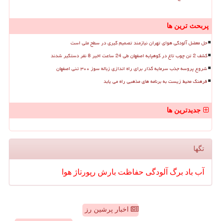
پربحث ترین ها
حل معضل آلودگی هوای تهران نیازمند تصمیم گیری در سطح ملی است
کشف 2 تن چوب تاغ در کوهپایه اصفهان طی 24 ساعت اخیر 8 نفر دستگیر شدند
شروع پروسه جذب سرمایه گذار برای راه اندازی زباله سوز ۳۰۰ تنی اصفهان
فرهنگ محیط زیست به برنامه های مذهبی راه می یابد
جدیدترین ها
تگها
آب
باد
برگ
آلودگی
حفاظت
بارش
رپورتاژ
هوا
اخبار پرشین رز