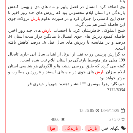
یابد.
وی اضافه كرد: امسال در فصل پاییز و ماه های دی و بهمن كاهش
بارندگی در استان ایلام محسوس بود كه ریزش های چند روز اخیر تا
حدی این كاستی را جبران كرد و در صورت تداوم
بارش
نزولات جوی
این فاصله كمتر هم می گردد.
شیخ الملوكی خاطرنشان كرد: با احتساب
بارش
های چند روز اخیر،
فاصله كمبود ریزش های جوی امسال با میانگین دراز مدت استان 34
درصد و در مقایسه با ریزش های سال قبل 16 درصد كاهش یافته
است.
به گزارش پرشین رز به نقل از ایرنا، از ابتدای سال آبی جاری تابحال
199 میلی متر متوسط بارندگی در استان ایلام ثبت شده است.
گفته می گردد كه طبق بررسی نقشه ها و الگوهای هواشناسی استان
ایلام میزان
بارش
های جوی در ماه های اسفند و فروردین مطلوب و
موثر خواهد بود.
خبرنگار: زهرا موسوی ** انتشار دهنده: شهریار حیدری فر
7172/6034
1396/11/29
13:26:05
4866
5
/
5.0
تگهای خبر:
بارش
,
بارندگی
,
هوا