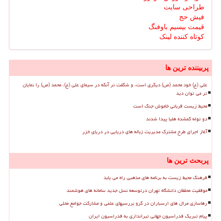
طراحی سایت
فیش حج
قیمت بیسیم باوفنگ
کوتاه کننده لینک
پربیننده ترین ها
علی (ع) خود محمد (ص) دیگری است، و شگفت تر آنکه در سیمای علی (ع)، محمد (ص) را نمایان
تر می توان دید
محیط زیست قربانی خاموش جنگ است
دو توله گمشده هلیا پیدا شدند
آغاز اجرای طرح مشترک مدیریت زباله های دریایی در دریای خزر
پربحث ترین ها
فرهنگ محیط زیست به برنامه های مذهبی راه می یابد
موفقیت محققان دانشگاه تهران درتوسعه نسل جدید سامانه های هوشمند
رهاسازی مرال های ارسباران در گرو بررسیهای علمی و مشارکت جوامع محلی
پیام تبریک فدراسیون جهانی تیراندازی به فدراسیون ایران