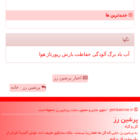
جدیدترین ها
تگها
آب
باد
برگ
آلودگی
حفاظت
بارش
رپورتاژ
هوا
اخبار پرشین رز
پرشین رز : خانه
persianrose.ir - حقوق مادی و معنوی سایت پرشین رز محفوظ است
پرشین رز
گل و گیاه
به پرشین رز، جایی که گل ها فقط زیبا نیستند، بلکه سخنگوی طبیعت اند، خوش آمدید! فراتر از
یک سایت گل و گیاه