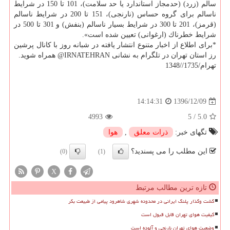
سالم (زرد) (حدمجاز استاندارد یا حد سلامت)، 101 تا 150 در شرایط
ناسالم برای گروه حساس (نارنجی)، 151 تا 200 در شرایط ناسالم
(قرمز)، 201 تا 300 در شرایط بسیار ناسالم (بنفش) و 301 تا 500 در
شرایط خطرناك (ارغوانی) تعیین شده است».
*برای اطلاع از اخبار متنوع انتشار یافته در شبانه روز با كانال پرشین
رز استان تهران در تلگرام به نشانی IRNATEHRAN@ همراه شوید.
تهرام/1735//1348
1396/12/09
14:14:31
4993
5
/
5.0
تگهای خبر:
ذرات معلق
,
هوا
این مطلب را می پسندید؟
(0)
(1)
X
تازه ترین مطالب مرتبط
گشت وگذار پلنگ ایرانی در محدوده شهری شاهرود پیامی از طبیعت بکر
کیفیت هوای تهران قابل قبول است
وضعیت هوای تهران نارنجی و آلوده است