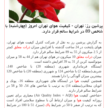
پرشین رز: تهران - كیفیت هوای تهران امروز (چهارشنبه) با
شاخص 89 در شرایط سالم قرار دارد.
به گزارش پرشین رز به نقل از شركت كنترل كیفیت هوای تهران،
هوای پایتخت در 24 ساعت گذشته با افزایش میزان
ذرات معلق
كمتر
از 2.5 میكرون از 55 به 89 شرایط سالم قرار دارد.
میزان
ذرات معلق
10 میكرون در هوای تهران هم از 44 به 58 و میزان
مونوكسید كربن از 31 به 39 افزایش داشته است.
ایستگاه فرمانداری شهرری (منطقه 20) با شاخص 140،
شریف(منطقه 2) با شاخص 124 و شهرری (منطقه 20) با شاخص 120
بیشترین میزان آلودگی را دارا هستند.
همچنین كیفیت
هوا
در ایستگاه های شهرداری منطقه 16، پونك و
اتوبان محلاتی(منطقه 14) به ترتیب با شاخص های 54، 50 و 58 در
شرایط سالم قرار دارند.
«شاخص كیفیت
هوا
(Air Quality Index = AQI) معیاری برای تعیین
روزانه كیفیت
هوا
و میزان ارتباط آن با سطوح سلامتی افراد است
كه به ترتیب از صفر تا 50 در شرایط
پاك
(سبز)، 51 تا 100 در شرایط