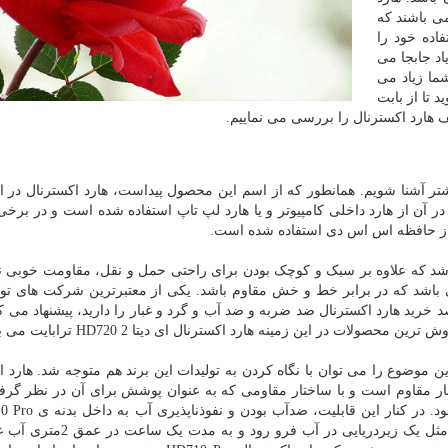
می باشند که
فاده خود را
اد جابجا می
شما زیاد می
 تا از بابت
ف هارد اکسترنال را بررسی می نماییم.
بیشتر آشنا شویم. همانطور که از اسم این محصول پیداست، هارد اکسترنال در ا
در آن از هارد داخلی کامپیوتر و یا هارد لپ تاپ استفاده شده است و در برخی
 از حافظه اس اس دی استفاده شده است.
باشد که علاوه بر سبک و کوچک بودن برای راحتی حمل و نقل، مقاومت خوبی 
باشد که در برابر خط و خش مقاوم باشد. یکی از معتبرترین شرکت های تولی
خرید هارد اکسترنال ضد ضربه و ضد آب و گرد و غبار را دارید، پیشنهاد می کن
ت در این زمینه هارد اکسترنال ای دیتا HD720 2 ترابایت می باشد.
این موضوع را می توان با نگاه کردن به تولیدات این برند هم متوجه شد. هارد ا
 گردوغبار مقاوم است و با ساختار مقاومی که به عنوان پوشش برای آن در نظر گر
دیگر مشخصه های این هارد هستند. HD710 Pro می تواند مثل یک زیردریایی 