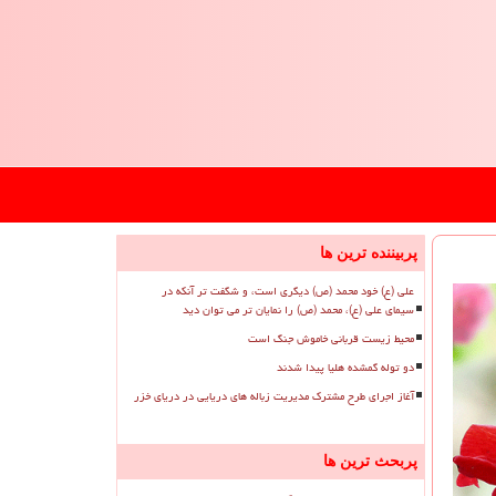
پربیننده ترین ها
علی (ع) خود محمد (ص) دیگری است، و شگفت تر آنکه در
سیمای علی (ع)، محمد (ص) را نمایان تر می توان دید
محیط زیست قربانی خاموش جنگ است
دو توله گمشده هلیا پیدا شدند
آغاز اجرای طرح مشترک مدیریت زباله های دریایی در دریای خزر
پربحث ترین ها