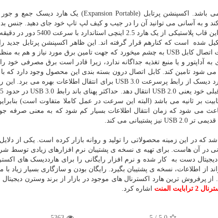
دیگر محصول پرفروش شرکت سیگیت، مدل اکسپنشن می باشد. اکسپنشن پرتابل (Expansion Portable) یک 
و به آسانی می توانید آن را در جیب و کیف لپ تاپ خود جای دهید. جنس بدن
هارد از پلاستیک ساخته شده البته از نوع باکیفیت آن. درون این قاب پلاستیکی از یک هارد 
 شده است که کنارهم قرار گرفته اند. این ظاهر اکسپنشن پرتابل جدید را ک
هم نسلانش متمایز می کند. در قسمت بالا ی این هارد پورت اتصال کابل USB به چشم میخورد که جهت تامین برق مورد نیاز و هم
کاربرد دارد پس Seagate Expansion Portable نیازی به آداپتور و یا منبع تغذیه جداگانه ندارد، زیرا قادر است برق مصرفی خو
سانتی متری خود به هیچ وجه دست و پاگیر نیست. این هارد دیسک از رابط پرسرعت USB 3.0 برای انتقال اطلاعات بهره 
ا
نیه است در حالی که برای USB 2.0 در حدود 480 مگابیت بر ثانیه می باشد (البته این سرعت در عمل کاملا متفاوت است) بنا
و این باعث می شود که زمان انتقال اطلاعات بسیار کم شود که به معنی صرفه جو
تیبانی می کند.
 در این زمینه محصولاتی را تولید و روانه بازار کرده است. یکی از دلایل 
انی در آن هاست. برای تهیه ی نسخه ی پشتیبان نرم افزارهای زیادی توسط ش
جیتال دست به کار شده و نرم افزار رایگانی را برای هارددیسک های اکستر
ند از اطلاعات، نسخه ی پشتیبان بگیرد. رایگان بودن و سازگاری بسیار زیاد با 
ز پرفروش ترین هارد اکسترنال های موجود در بازار از برند وسترن دیجیتال 
ترابایت المنت
اشاره کرد.
5363
5
/
5.0