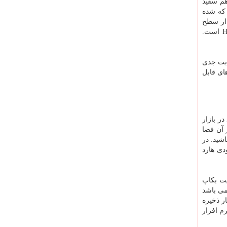
روی این استاندارد را هم سفید
 که شده
ینان کامل این تست را انجام دهید و هارد اکسترنال HD710 Pro فراتر از سطح
انتظارتان ظاهر خواهد شد. درنظرگرفتن یک درپوش برای پورت USB روی هارد، اقدام دیگری برای حفظ ضدآب بودن هارد HD710 Pro است.
ابت جدی
ی قابل
ر بازار
 آن فضا
شید. در
دی هارد
امات فراوانی انجام داده است وپرفروش ترین محصول این شرکت مدل 2 ترابایت بکاپ
می باشد
ر ذخیره
رم افزار