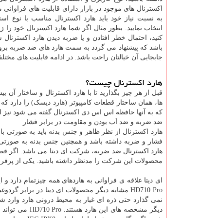
اکسترنال های موجود در بازار دارای قابلیت های فراوانی 
به نسبت نیاز خود باید هارد اکسترنال مناسب با نوع است
انتخاب نمایید. بطور مثال اگر شما هارد اکسترنال خود را زی
کنید، احتمال خطر افتادن و یا ضربه دیدن هارد اکسترنال 
باشد که پیشنهاد می گردد به سمت هارد های ضد ضربه بروید
جابجایی آن خیالتان راحت باشد. در ادامه قابلیت های مختل
هارد اکسترنال چیست؟
قبل از هر چیز بگذارید تا با هارد اکسترنال و ساختار آن 
ها، همان ساختار قطعات کامپیوتر (هارد دیسک) را دارد که 
که به آنها حافظه اس اس دی اکسترنال گفته می شود نیز
ضد ضربه و ضد آب بودن و مقاومت در برابر فشار
هارد اکسترنال از نظر ظاهر و جنس بدنه باید به صورتی 
فشار و ضربه داشته باشد و همچنین جنس بدنه به صورتی 
هارد اکسترنال ضد ضربه، شرکت ای دیتا می باشد. اگر قصد 
محصولات این شرکت را مدنظر داشته باشید. یکی از پرفروش ترین محصولا
ای دیتا علاقه ی فراوانی به هاردهای همه چیزتمام دارد و 
HD710 Pro مشابه دیگر محصولات ای دیتا در برابر