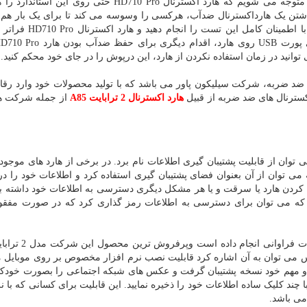
شود. اگر نگاهی به شرایط استاندارد IEC IPX8 بیندازیم، متوجه می شویم که هارد اکسترنال HD710 Pro حتی 
اشتن یک هارداکسترنال ضدآب، هرکسی را وسوسه می کند تا برای یک بار هم
آن را درون آب بیندازد. خیالتان راحت باشد که می توانید با اطم
انید در زمان استفاده نکردن از هارد، این درپوش را در جای خود محکم کنید.
 ضد ضربه، شرکت سیلیکون پاور می باشد که با تولید محصولات خود وارد رق
کسترنال های ضد ضربه از قبیل
هارد اکسترنال 2 ترابایت A85
از جمله شرکت ها
 توان از قابلیت پشتیبان گیری اطلاعات نام برد. در برخی از هارد های موجود د
می توان از آن بعنوان فضای پشتیبان گیری استفاده کرد و اطلاعات خود را در
گم کردن هارد یا سرقت و یا هر مشکل دیگری دسترسی به اطلاعات خود داشته با
د که می توان برای دسترسی به اطلاعات رمز گذاری کرد که در صورت مفقو
شرکت سیگیت در زمینه پشتیبان گیری از اطلاعات، اقد
س می توان به آن اشاره کرد قابلیت نصب نرم افزار مخصوص بر روی موبایل 
 مهم خود نسخه پشتیبان گرفت و عکس های شبکه اجتماعی را بصورت خودکا
با چند کلیک ساده اطلاعات خود را ذخیره نمایید. این قابلیت برای کسانی که با ن
می باشد.