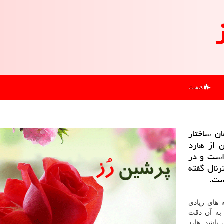
کیفیت
ن ساختار
 از هارد
 است و در
نال گفته
ست.
 هستید، گزینه های زیادی
 به آن دقت
 باشد. هارد