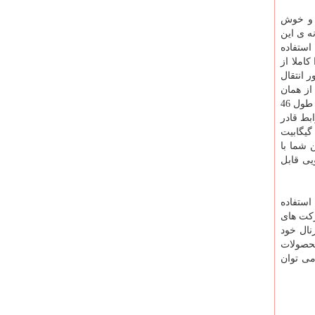
هارد دیسک جمع و جور و خوش
ه ی این
2.5 اینچی استاندارد با سرعت 5400 دور در دقیقه استفاده
املا از
 به منظور انتقال
د را از همان
پورت USB که از طریق آن به کامپیوتر و یا لپ تاپ متصل می شود تامین کند. کابل اتصال درون بسته بندی این محصول وجود دارد که با طول 46
می برد. این رابط قادر
ست اطلاعات را با سرعتی تا سه برابر سریع تر از رابط قبلی خود یعنی USB 2.0 انتقال دهد. حداکثر پهنای باند رابط USB 3.0 در حدود 5 گیگابیت
براین شما با
یی قابل
استفاده
رکت های
نال خود
محصولات
می توان