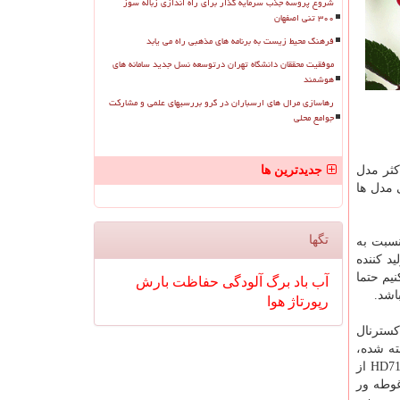
شروع پروسه جذب سرمایه گذار برای راه اندازی زباله سوز
۳۰۰ تنی اصفهان
فرهنگ محیط زیست به برنامه های مذهبی راه می یابد
موفقیت محققان دانشگاه تهران درتوسعه نسل جدید سامانه های
هوشمند
رهاسازی مرال های ارسباران در گرو بررسیهای علمی و مشارکت
جوامع محلی
کثر مدل
جدیدترین ها
 مدل ها
تگها
نسبت به
د کننده
یم حتما
آب
باد
برگ
آلودگی
حفاظت
بارش
رپورتاژ
هوا
کسترنال
فته شده،
نمی گذارد حتی ذره ای غبار به محیط درونی هارد وارد شود. در کنار این قابلیت، ضدآب بودن و نفوذناپذیری آب به داخل بدنه ی HD710 Pro از
در آب فرو رود و به مدت یک ساعت در عمق 2متری آب غوطه ور