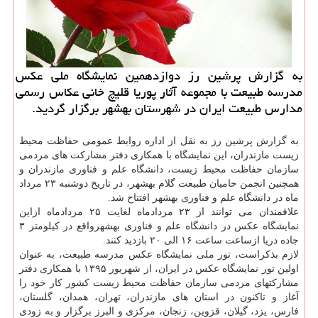
به گزارش پرشین رز دوازدهمین نمایشگاه ملی عكس
مدرسه طبیعت با مجموعه آثار پوریا قلیچ خانی عكاس رسمی
مدارس طبیعت ایران در شهرستان بهشهر برگزار گردید.
به گزارش پرشین رز به نقل از اداره روابط عمومی حفاظت محیط
زیست مازندران، این نمایشگاه با همكاری دفتر مشاركت های مردمی
سازمان حفاظت محیط زیست، دانشگاه علم و فناوری مازندران و
همچنین انجمن حامیان طبیعت گلام بهشهر، در تاریخ دوشنبه ۲۳ مرداد
ماه در دانشگاه علم و فناوری بهشهر افتتاح شد.
علاقمندان می توانند از ۲۳ مردادماه لغایت ۲۵ مردادماه ازاین
نمایشگاه عكس در دانشگاه علم و فناوری بهشهرواقع در كیلومتر ۳
جاده دریا ازساعت ساعت ۱۶ الی ۲۰ بازدید كنند.
لازم بذكراست، تور ملی نمایشگاه عكس مدرسه طبیعت، به عنوان
اولین تور نمایشگاه عكس در ایران، از شهریور ۱۳۹۵ با همكاری دفتر
مشاركتهای مردمی سازمان حفاظت محیط زیست كشور كار خود را
آغاز و تاكنون در استان های مازندران، تهران، همدان، گلستان،
فارس، یزد، گیلان، قزوین، زنجان، مركزی و البرز برگزار و به زودی