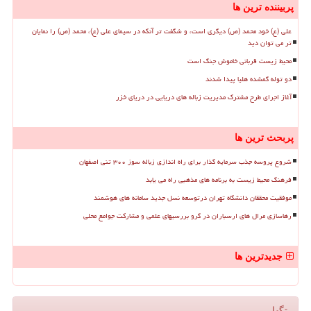
پربیننده ترین ها
علی (ع) خود محمد (ص) دیگری است، و شگفت تر آنکه در سیمای علی (ع)، محمد (ص) را نمایان
تر می توان دید
محیط زیست قربانی خاموش جنگ است
دو توله گمشده هلیا پیدا شدند
آغاز اجرای طرح مشترک مدیریت زباله های دریایی در دریای خزر
پربحث ترین ها
شروع پروسه جذب سرمایه گذار برای راه اندازی زباله سوز ۳۰۰ تنی اصفهان
فرهنگ محیط زیست به برنامه های مذهبی راه می یابد
موفقیت محققان دانشگاه تهران درتوسعه نسل جدید سامانه های هوشمند
رهاسازی مرال های ارسباران در گرو بررسیهای علمی و مشارکت جوامع محلی
جدیدترین ها
تگها