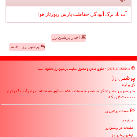
آب
باد
برگ
آلودگی
حفاظت
بارش
رپورتاژ
هوا
اخبار پرشین رز
پرشین رز : خانه
persianrose.ir - حقوق مادی و معنوی سایت پرشین رز محفوظ است
پرشین رز
گل و گیاه
به پرشین رز، جایی که گل ها فقط زیبا نیستند، بلکه سخنگوی طبیعت اند، خوش آمدید! فراتر از
یک سایت گل و گیاه
صفحات پرشین رز
درباره ما
تبلیغات در پرشین رز
آرشیو پرشین رز