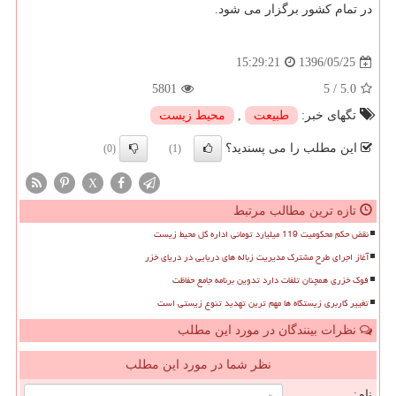
در تمام كشور برگزار می شود.
1396/05/25
15:29:21
5801
5
/
5.0
تگهای خبر:
طبیعت
,
محیط زیست
این مطلب را می پسندید؟
(0)
(1)
X
تازه ترین مطالب مرتبط
نقض حکم محکومیت 119 میلیارد تومانی اداره کل محیط زیست
آغاز اجرای طرح مشترک مدیریت زباله های دریایی در دریای خزر
فوک خزری همچنان تلفات دارد تدوین برنامه جامع حفاظت
تغییر کاربری زیستگاه ها مهم ترین تهدید تنوع زیستی است
نظرات بینندگان در مورد این مطلب
نظر شما در مورد این مطلب
نام: