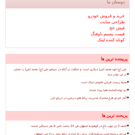
دوستان ما
خرید و فروش خودرو
طراحی سایت
فیش حج
قیمت بیسیم باوفنگ
کوتاه کننده لینک
پربیننده ترین ها
علی (ع) خود محمد (ص) دیگری است، و شگفت تر آنکه در سیمای علی (ع)، محمد (ص) را نمایان
تر می توان دید
محیط زیست قربانی خاموش جنگ است
دو توله گمشده هلیا پیدا شدند
آغاز اجرای طرح مشترک مدیریت زباله های دریایی در دریای خزر
پربحث ترین ها
کشف 2 تن چوب تاغ در کوهپایه اصفهان طی 24 ساعت اخیر 8 نفر دستگیر شدند
شروع پروسه جذب سرمایه گذار برای راه اندازی زباله سوز ۳۰۰ تنی اصفهان