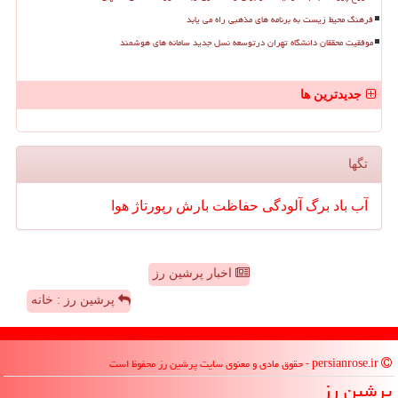
فرهنگ محیط زیست به برنامه های مذهبی راه می یابد
موفقیت محققان دانشگاه تهران درتوسعه نسل جدید سامانه های هوشمند
جدیدترین ها
تگها
آب
باد
برگ
آلودگی
حفاظت
بارش
رپورتاژ
هوا
اخبار پرشین رز
پرشین رز : خانه
persianrose.ir - حقوق مادی و معنوی سایت پرشین رز محفوظ است
پرشین رز