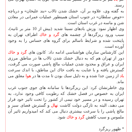
رسند.
به گفته وی، علاوه بر آن، خشك شدن تالاب «بند علیخان» و دریاچه
«حوض سلطان» در جنوب استان همینطور عملیات عمرانی در معادن
شن و ماسه در غرب استان است.
وی اظهار نمود: وزش بادهای نسبتا شدید (بیش از 10 متر بر ثانیه)،
سبب ورود ریزگردها از چشمه های
گرد و خاك
اطراف تهران به
پایتخت شده و شرایط ناسالم برای گروه های حساس را به وجود
آورده است.
این كارشناس سازمان هواشناسی ادامه داد: كانون های
گرد و خاك
دور از تهران هم كه به دنبال خشك شدن تالاب ها در مناطق مرزی
ایران و عراق و محدود شدن عملیات مالچ پاشی صورت می گرفت،
گسترش یافته و با عنایت به بافت خاك این مناطق، با اندك سرعت
باد
از زمین جدا شده و به دلیل سبك بودن تا مدت ها در
هوا
معلق می
ماند.
وی خاطرنشان كرد: این ریزگردها با سامانه های جوی جنوب غرب
ایران به خصوص در فصل خشك كه رطوبت كافی وجود ندارد، به
تهران رسیده و در مسیر خود نیمی از كشور را تحت تاثیر خود قرار
می دهند، البته به تازگی دولت كاشت
نهال
و گسترش فضای سبز و
مالچ پاشی را با سرعت بیشتری دنبال می كند كه امیدواریم تاثیر آن
ملموس و سبب كاهش
گرد و خاك
شود.
* ظهور ریزگرد