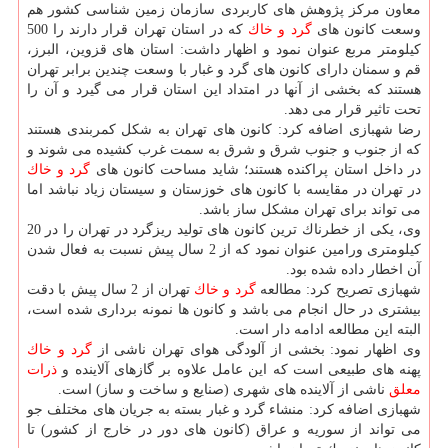
معاون مركز پژوهش های كاربردی سازمان زمین شناسی كشور هم
وسعت كانون های
گرد و خاك
كه در استان تهران قرار دارند را 500
كیلومتر مربع عنوان نمود و اظهار داشت: استان های قزوین، البرز،
قم و سمنان دارای كانون های گرد و غبار با وسعت چندین برابر تهران
هستند كه بخشی از آنها در امتداد این استان قرار می گیرد و آن را
تحت تاثیر قرار می دهد.
رضا شهبازی اضافه كرد: كانون های تهران به شكل كمربندی هستند
كه از جنوب و جنوب شرق و شرق به سمت غرب كشیده می شوند و
در داخل استان پراكنده هستند؛ شاید مساحت كانون های
گرد و خاك
در تهران در مقایسه با كانون های خوزستان و سیستان زیاد نباشد اما
می تواند برای تهران مشكل ساز باشد.
وی، یكی از خطرناك ترین كانون های تولید ریزگرد در تهران را در 20
كیلومتری ورامین عنوان نمود كه از 2 سال پیش نسبت به فعال شدن
آن اخطار داده شده بود.
شهبازی تصریح كرد: مطالعه
گرد و خاك
تهران از 2 سال پیش با دقت
بیشتری در حال انجام می باشد و كانون ها نمونه برداری شده است،
البته این مطالعه ادامه دار است.
وی اظهار نمود: بخشی از آلودگی هوای تهران ناشی از
گرد و خاك
پهنه های طبیعی است كه این عامل علاوه بر گازهای آلاینده و
ذرات
معلق
ناشی از آلاینده های شهری (صنایع و ساخت و ساز) است.
شهبازی اضافه كرد: منشاء گرد و غبار بسته به جریان های مختلف جو
می تواند از سوریه و عراق (كانون های دور در خارج از كشور) تا