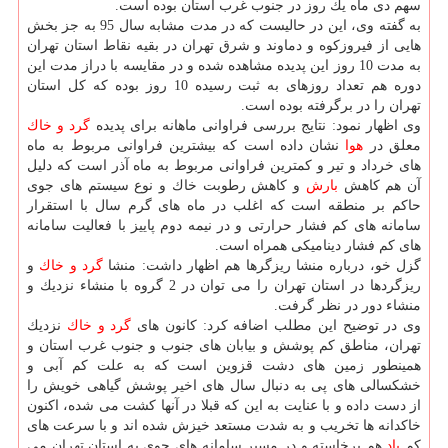
سهم دی ماه یك روز در جنوب غرب استان بوده است.
به گفته وی، این در حالیست كه در مدت مشابه سال 95 به جز بخش
هایی از فیروزكوه و دماوند و شرق تهران در بقیه نقاط استان تهران
به مدت 10 روز این پدیده مشاهده شده و در مقایسه با دراز مدت این
دوره هم تعداد روزهای به ثبت رسیده 10 روز بوده كه كل استان
تهران را در برگرفته بوده است.
وی اظهار نمود: نتایج بررسی فراوانی ماهانه برای پدیده
گرد و خاك
معلق در
هوا
نشان داده است كه بیشترین فراوانی مربوط به ماه
های خرداد و تیر و كمترین فراوانی مربوط به ماه آذر است كه دلیل
آن هم كاهش
بارش
و كاهش رطوبت خاك و نوع سیستم های جوی
حاكم بر منطقه است كه اغلب در ماه های گرم سال با استقرار
سامانه های كم فشار حرارتی و در نیمه دوم پاییز با فعالیت سامانه
های كم فشار دینامیكی همراه است.
گزل خو، درباره منشا ریزگرها هم اظهار داشت: منشا
گرد و خاك
و
ریزگردها در استان تهران را می توان در 2 گروه با منشاء نزدیك و
منشاء دور در نظر گرفت.
وی در توضیح این مطلب اضافه كرد: كانون های
گرد و خاك
نزدیك
تهران، مناطق كم پوشش و بیابان های جنوب و جنوب غرب استان و
همینطور زمین های دشت قزوین است كه به علت كم آبی و
خشكسالی های پی به دنبال سال های اخیر پوشش گیاهی خویش را
از دست داده و با عنایت به این كه قبلا در آنها كشت می شده، اكنون
خاكدانه ها تخریب و به شدت مستعد خیزش شده اند و با سرعت های
كم
باد
هم برخاسته و در مسیر سامانه های جوی به استان تهران می