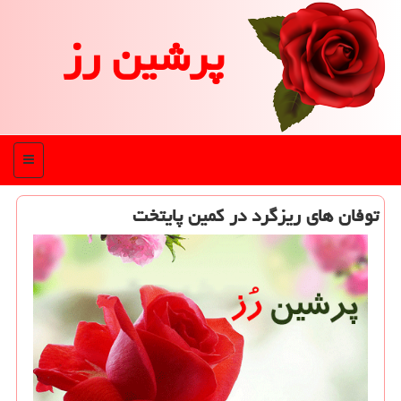
پرشین رز
منو
توفان های ریزگرد در كمین پایتخت