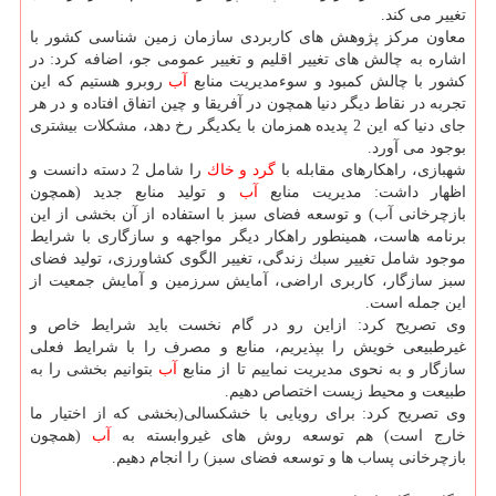
تغییر می كند.
معاون مركز پژوهش های كاربردی سازمان زمین شناسی كشور با
اشاره به چالش های تغییر اقلیم و تغییر عمومی جو، اضافه كرد: در
كشور با چالش كمبود و سوءمدیریت منابع
آب
روبرو هستیم كه این
تجربه در نقاط دیگر دنیا همچون در آفریقا و چین اتفاق افتاده و در هر
جای دنیا كه این 2 پدیده همزمان با یكدیگر رخ دهد، مشكلات بیشتری
بوجود می آورد.
شهبازی، راهكارهای مقابله با
گرد و خاك
را شامل 2 دسته دانست و
اظهار داشت: مدیریت منابع
آب
و تولید منابع جدید (همچون
بازچرخانی آب) و توسعه فضای سبز با استفاده از آن بخشی از این
برنامه هاست، همینطور راهكار دیگر مواجهه و سازگاری با شرایط
موجود شامل تغییر سبك زندگی، تغییر الگوی كشاورزی، تولید فضای
سبز سازگار، كاربری اراضی، آمایش سرزمین و آمایش جمعیت از
این جمله است.
وی تصریح كرد: ازاین رو در گام نخست باید شرایط خاص و
غیرطبیعی خویش را بپذیریم، منابع و مصرف را با شرایط فعلی
سازگار و به نحوی مدیریت نماییم تا از منابع
آب
بتوانیم بخشی را به
طبیعت و محیط زیست اختصاص دهیم.
وی تصریح كرد: برای رویایی با خشكسالی(بخشی كه از اختیار ما
خارج است) هم توسعه روش های غیروابسته به
آب
(همچون
بازچرخانی پساب ها و توسعه فضای سبز) را انجام دهیم.