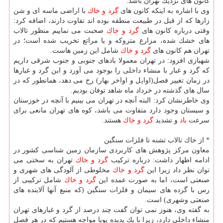
كانون های نزدیك تهران باشد.
وی با اشاره به اینكه كانون های
گرد و خاك
با اراضی ماسه ای و شن
زارها كه از قبل در طبیعت منطقه بوده اند تفاوت دارند، اضافه كرد:
وقتی درباره كانون های
گرد و خاك
صحبت می نماییم منظور تالاب
های خشك شده، مزارع متروكه و یا مراتع تخریب شده است؛ در
تهران هم كانون های
گرد و خاك
شامل این زمین هاست.
شهبازی افزود: در تهران معمولا بادهای جنوبی و جنوب شرقی داریم
كه گرد و غبار با منشاء داخلی را بوجود می آورد و این گرد و غبارها
در زمان تغییر فصل(اوایل و اواخر بهار) رخ می دهد، همانطور كه در
سال های گذشته در خرداد ماه شاهد توفان بودیم.
وی خاطرنشان كرد: البته آنچه در تهران می بینیم با آنچه در خوزستان
و سیستان وجود دارد متفاوت می باشد، كوه های تهران مانعی برای
سرعت
باد
و تشدید
گرد و خاك
هستند.
* از خاك تالاب تشنه تا فلزات سنگین
معاون مركز پژوهش های كاربردی سازمان زمین شناسی كشور در
ادامه اظهار داشت: درباره تركیب
گرد و خاك
تهران به سختی می
توان نظر داد زیرا این
گرد و خاك
مخلوطی از آلودگی های شهری و
صنعتی است، اما به صورت عمده این
گرد و خاك
شامل تركیبی از
رس با گرده های سیمان و فلزات سنگین (كه منبع آنها آلاینده های
صنعتی وشهری) است.
به گفته وی، هنوز نمی توان گفت چند درصد از گرد و غبارهای تهران
منشاء داخلی دارد، زیرا با یك پدیده پویا مواجه هستیم كه در هر فصل