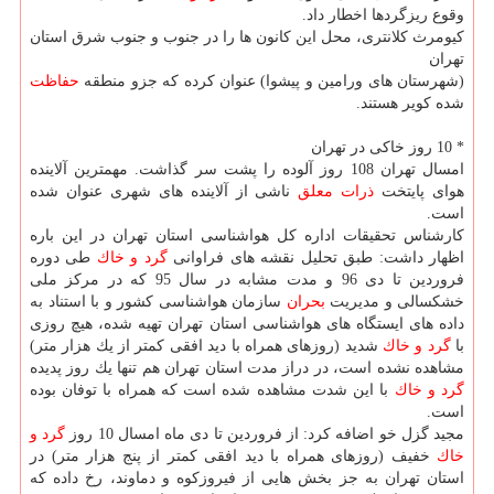
وقوع ریزگردها اخطار داد.
كیومرث كلانتری، محل این كانون ها را در جنوب و جنوب شرق استان
تهران
(شهرستان های ورامین و پیشوا) عنوان كرده كه جزو منطقه
حفاظت
شده كویر هستند.
* 10 روز خاكی در تهران
امسال تهران 108 روز آلوده را پشت سر گذاشت. مهمترین آلاینده
هوای پایتخت
ذرات معلق
ناشی از آلاینده های شهری عنوان شده
است.
كارشناس تحقیقات اداره كل هواشناسی استان تهران در این باره
اظهار داشت: طبق تحلیل نقشه های فراوانی
گرد و خاك
طی دوره
فروردین تا دی 96 و مدت مشابه در سال 95 كه در مركز ملی
خشكسالی و مدیریت
بحران
سازمان هواشناسی كشور و با استناد به
داده های ایستگاه های هواشناسی استان تهران تهیه شده، هیچ روزی
با
گرد و خاك
شدید (روزهای همراه با دید افقی كمتر از یك هزار متر)
مشاهده نشده است، در دراز مدت استان تهران هم تنها یك روز پدیده
گرد و خاك
با این شدت مشاهده شده است كه همراه با توفان بوده
است.
مجید گزل خو اضافه كرد: از فروردین تا دی ماه امسال 10 روز
گرد و
خاك
خفیف (روزهای همراه با دید افقی كمتر از پنج هزار متر) در
استان تهران به جز بخش هایی از فیروزكوه و دماوند، رخ داده كه