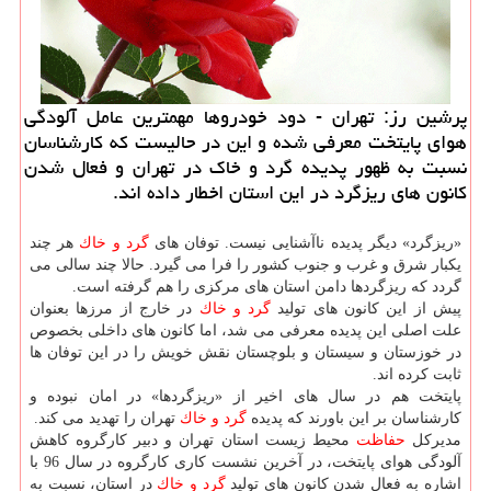
پرشین رز: تهران - دود خودروها مهمترین عامل آلودگی
هوای پایتخت معرفی شده و این در حالیست كه كارشناسان
نسبت به ظهور پدیده گرد و خاك در تهران و فعال شدن
كانون های ریزگرد در این استان اخطار داده اند.
«ریزگرد» دیگر پدیده ناآشنایی نیست. توفان های
گرد و خاك
هر چند
یكبار شرق و غرب و جنوب كشور را فرا می گیرد. حالا چند سالی می
گردد كه ریزگردها دامن استان های مركزی را هم گرفته است.
پیش از این كانون های تولید
گرد و خاك
در خارج از مرزها بعنوان
علت اصلی این پدیده معرفی می شد، اما كانون های داخلی بخصوص
در خوزستان و سیستان و بلوچستان نقش خویش را در این توفان ها
ثابت كرده اند.
پایتخت هم در سال های اخیر از «ریزگردها» در امان نبوده و
كارشناسان بر این باورند كه پدیده
گرد و خاك
تهران را تهدید می كند.
مدیركل
حفاظت
محیط زیست استان تهران و دبیر كارگروه كاهش
آلودگی هوای پایتخت، در آخرین نشست كاری كارگروه در سال 96 با
اشاره به فعال شدن كانون های تولید
گرد و خاك
در استان، نسبت به