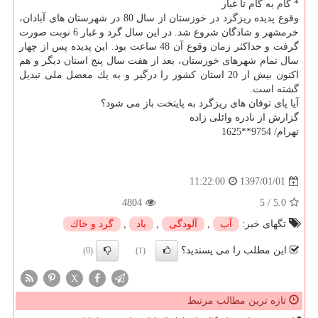
* گام به گام تا غبار
وقوع پدیده ریزگرد در خوزستان از سال 80 در شهرستان های آبادان،
خرمشهر و شادگان شروع شد. در این سال گرد و غبار 6 نوبت صورت
گرفت و حداكثر زمان وقوع آن 48 ساعت بود. این پدیده پس از چهار
سال تمام شهرهای خوزستان، بعد از هفت سال پنج استان دیگر و هم
اكنون بیش از 20 استان كشور را درگیر و به یك معضل ملی تبدیل
گشته است.
آیا پای توفان های ریزگرد به پایتخت باز می شود؟
گزارش از نادره وائلی زاده
تهرام/ 9754**1625
1397/01/01
11:22:00
4804
5
/
5.0
تگهای خبر:
آب
,
آلودگی
,
باد
,
گرد و خاك
این مطلب را می پسندید؟
(0)
(1)
X
تازه ترین مطالب مرتبط