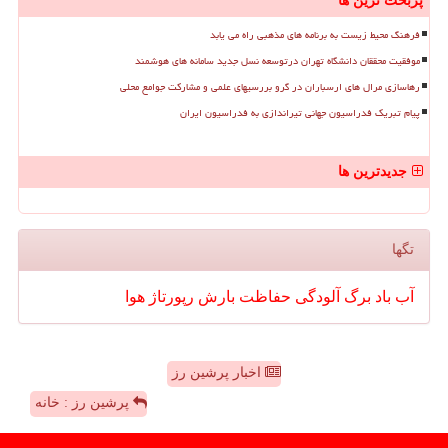
پربحث ترین ها
فرهنگ محیط زیست به برنامه های مذهبی راه می یابد
موفقیت محققان دانشگاه تهران درتوسعه نسل جدید سامانه های هوشمند
رهاسازی مرال های ارسباران در گرو بررسیهای علمی و مشارکت جوامع محلی
پیام تبریک فدراسیون جهانی تیراندازی به فدراسیون ایران
جدیدترین ها
تگها
آب
باد
برگ
آلودگی
حفاظت
بارش
رپورتاژ
هوا
اخبار پرشین رز
پرشین رز : خانه