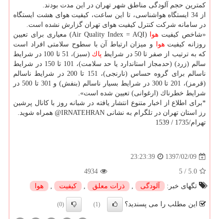
كمترین حجم آلودگی مناطق شهر تهران در این مدت بودند.
از 34 ایستگاه هواشناسی، تا این ساعت، كیفیت هوای هشت ایستگاه
در سامانه شركت كنترل كیفیت هوای تهران گزارش نشده است.
«شاخص كیفیت
هوا
(Air Quality Index = AQI) معیاری برای تعیین
روزانه كیفیت
هوا
و میزان ارتباط آن با سطوح سلامتی افراد است
كه به ترتیب از صفر تا 50 در شرایط
پاك
(سبز)، 51 تا 100 در شرایط
سالم (زرد) (حدمجاز استاندارد یا حد سلامت)، 101 تا 150 در شرایط
ناسالم برای گروه حساس (نارنجی)، 151 تا 200 در شرایط ناسالم
(قرمز)، 201 تا 300 در شرایط بسیار ناسالم (بنفش) و 301 تا 500 در
شرایط خطرناك (ارغوانی) تعیین شده است».
*برای اطلاع از اخبار متنوع انتشار یافته در شبانه روز با كانال پرشین
رز استان تهران در تلگرام به نشانی IRNATEHRAN@ همراه شوید.
تهرام/1735 / 1539
1397/02/09
23:23:39
4934
5
/
5.0
تگهای خبر:
آلودگی
,
ذرات معلق
,
كیفیت
,
هوا
این مطلب را می پسندید؟
(0)
(1)