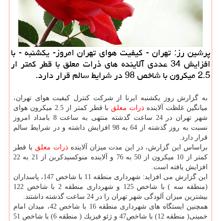
پرشین رز: تهران - كیفیت هوای تهران امروز- یكشنبه - با
افزایش 34 عددی آلاینده های ذرات معلق با قطر كمتر ار
2.5 میكرون با شاخص 98 در شرایط سالم قرار دارد.
به گزارش روز یكشنبه ایرنا از شركت كنترل كیفیت هوای تهران،
میانگین غلظت آلاینده
ذرات معلق
با قطر كمتر از 2.5 میكرون هوای
شهر تهران در 24 ساعت گذشته منتهی به ساعت 8 بامداد امروز
نسبت به روز گذشته از 64 به 98 افزایش داشته و در شرایط سالم
قرار دارد.
براساس این گزارش، در این مدت میزان آلاینده
ذرات معلق
با قطر
كمتر از 10 میكرون از 50 به 76 و آلاینده منوكسیدكربن از 21 به 22
افزایش یافته است.
این گزارش می افزاید: شهرداری منطقه 11 با شاخص 147، پاسداران
(منطقه سه ) با شاخص 125 و شهرداری منطقه 2 با شاخص 122
بیشترین میزان آلودگی شهر تهران را در 24 ساعت گذشته داشتند.
همچنین ایستگاه های شهرداری منطقه 16 با شاخص 42، میدان امام
خمینی( منطقه 12) با شاخص47 و ژئو فیزیك ( منطقه 6) با شاخص 51