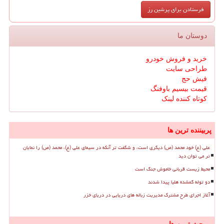
دوستان ما
خرید و فروش خودرو
طراحی سایت
فیش حج
قیمت بیسیم باوفنگ
کوتاه کننده لینک
پربیننده ترین ها
علی (ع) خود محمد (ص) دیگری است، و شگفت تر آنکه در سیمای علی (ع)، محمد (ص) را نمایان
تر می توان دید
محیط زیست قربانی خاموش جنگ است
دو توله گمشده هلیا پیدا شدند
آغاز اجرای طرح مشترک مدیریت زباله های دریایی در دریای خزر