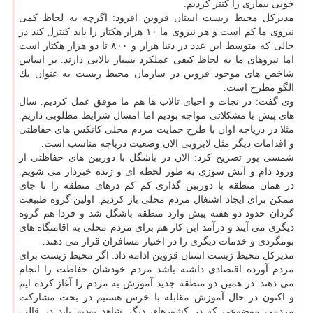
خوبی بیماری را كنتر كردیم.
مدیركل محیط زیست استان قزوین افزود: اگرچه به لحاظ كمی
نیروی ما كم است و هر نیروی ما ۱۰ هزار هكتار را باید كنترل كند در
حالی كه متوسط این عدد در دنیا هزار و ۸۰۰ تا دو هزار هكتار است
اما نیروهای ما به لحاظ كیفی عملكرد بسیار بالایی دارند. بر اساس
شاخص های موجود قزوین در سازمان محیط زیست به عنوان یك
الگو مطرح است.
وی گفت: در نجات و احیای تالاب ها هم ما موفق عمل كردیم. سال
های پیش با مشكلاتی مواجه بودیم اما امسال شرایط مطلوبی داریم.
مثلا در دریاچه اوان با طرح حمایت مردم محلی كانكس های حفاظتی
و اقدامات دیگر مثل لایروبی الان وضعیت دریاچه مناسب است.
شمسی پور تصریح كرد: الان در باشگل با دوربین های حفاظتی از
ورود دام و آتش سوزی به طور لحظه ای و زنده خبردار می شویم.
در همان منطقه با دوربین گذاری كم كم درهای منطقه را تا جای
ممكن برای ایجاد اشتغال مردم محلی باز كردیم. اولین گروه طبیعت
گردان حدود دو هفته پیش وارد منطقه باشگل شد و فردا هم گروه
دیگری می آیند و درآمد این كار هم برای مردم محلی به اقامتگاه های
بومگردی و خدمات دیگری را در اختیار مسافران قرار می دهند.
مدیركل محیط زیست استان قزوین ادامه داد: اگر محیط زیست برای
مردم آورده اقتصادی داشته باشد مردم خودشان حفاظت را انجام
می دهند. در همین دو منطقه جدید آموزش به مردم را آغاز كرده ایم
و اكنون در حال آموزش مقابله با خرس هستیم در بحث مشاركت
مردمی موضوعی كه در كشورهای دیگر شاهد بودیم باید در قالب