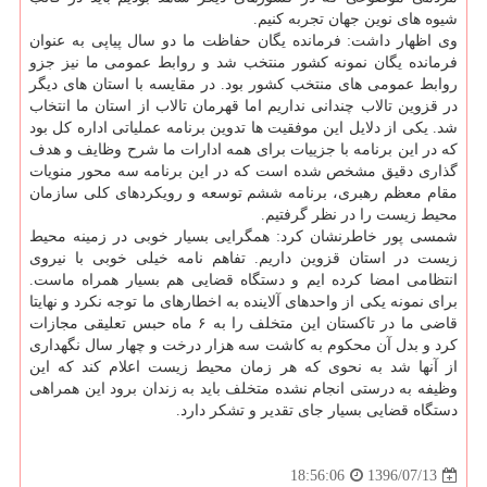
شیوه های نوین جهان تجربه كنیم.
وی اظهار داشت: فرمانده یگان حفاظت ما دو سال پیاپی به عنوان
فرمانده یگان نمونه كشور منتخب شد و روابط عمومی ما نیز جزو
روابط عمومی های منتخب كشور بود. در مقایسه با استان های دیگر
در قزوین تالاب چندانی نداریم اما قهرمان تالاب از استان ما انتخاب
شد. یكی از دلایل این موفقیت ها تدوین برنامه عملیاتی اداره كل بود
كه در این برنامه با جزییات برای همه ادارات ما شرح وظایف و هدف
گذاری دقیق مشخص شده است كه در این برنامه سه محور منویات
مقام معظم رهبری، برنامه ششم توسعه و رویكردهای كلی سازمان
محیط زیست را در نظر گرفتیم.
شمسی پور خاطرنشان كرد: همگرایی بسیار خوبی در زمینه محیط
زیست در استان قزوین داریم. تفاهم نامه خیلی خوبی با نیروی
انتظامی امضا كرده ایم و دستگاه قضایی هم بسیار همراه ماست.
برای نمونه یكی از واحدهای آلاینده به اخطارهای ما توجه نكرد و نهایتا
قاضی ما در تاكستان این متخلف را به ۶ ماه حبس تعلیقی مجازات
كرد و بدل آن محكوم به كاشت سه هزار درخت و چهار سال نگهداری
از آنها شد به نحوی كه هر زمان محیط زیست اعلام كند كه این
وظیفه به درستی انجام نشده متخلف باید به زندان برود این همراهی
دستگاه قضایی بسیار جای تقدیر و تشكر دارد.
1396/07/13
18:56:06