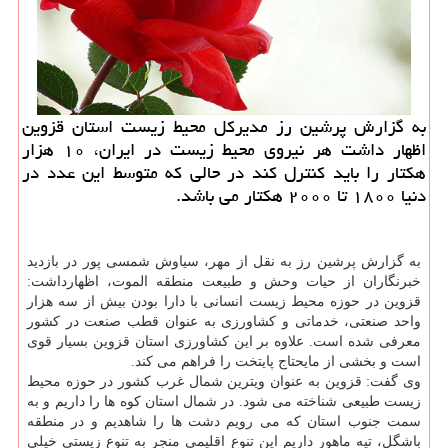
به گزارش پرشین رز مدیركل محیط زیست استان قزوین
اظهار داشت هر نیروی محیط زیست در ایران، ۱۰ هزار
هكتار را باید كنترل كند در حالی كه متوسط این عدد در
دنیا ۱۸۰۰ تا ۲۰۰۰ هكتار می باشد.
به گزارش پرشین رز به نقل از مهر، سیاوش شمسی پور در بازدید
خبرنگاران از حیات وحش و طبیعت منطقه الموت، اظهارداشت:
قزوین در حوزه محیط زیست انسانی با دارا بودن بیش از سه هزار
واحد صنعتی، خدماتی و كشاورزی به عنوان قطب صنعت در كشور
معرفی شده است. علاوه بر این كشاورزی استان قزوین بسیار قوی
است و بخشی از مایحتاج پایتخت را فراهم می كند.
وی گفت: قزوین به عنوان ویترین شمال غرب كشور در حوزه محیط
زیست طبیعی شناخته می شود. در شمال استان كوه ها را داریم و به
سمت جنوب استان كه می رویم دشت ها را شاهدیم و در منطقه
باشگل، تپه ماهور داریم این تنوع اقلیمی منجر به تنوع زیستی خیلی