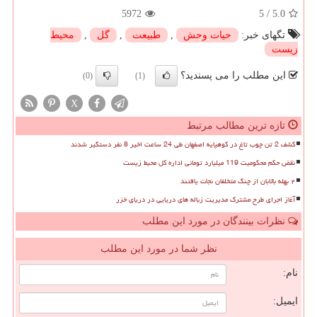
5972
5
/
5.0
تگهای خبر:
حیات وحش
,
طبیعت
,
گل
,
محیط
زیست
این مطلب را می پسندید؟
(0)
(1)
X
تازه ترین مطالب مرتبط
کشف 2 تن چوب تاغ در کوهپایه اصفهان طی 24 ساعت اخیر 8 نفر دستگیر شدند
نقض حکم محکومیت 119 میلیارد تومانی اداره کل محیط زیست
۲ بهله بالابان از چنگ متخلفان نجات یافتند
آغاز اجرای طرح مشترک مدیریت زباله های دریایی در دریای خزر
نظرات بینندگان در مورد این مطلب
نظر شما در مورد این مطلب
نام:
ایمیل: