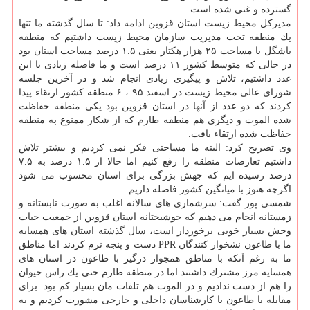
گسترده و غنی شده است.
مدیركل محیط زیست استان قزوین ادامه داد: تا سال گذشته ما تنها
یك منطقه تحت مدیریت سازمان محیط زیست داشتیم كه منطقه
باشگل با مساحت ۲۵ هزار هكتار یعنی ۱.۵ درصد مساحت استان بود
در حالی كه متوسط كشور ۱۱ درصد است و ما فاصله زیادی با این
عدد داشتیم، تلاش و پیگیری زیادی انجام شد و در آخرین جلسه
شورای عالی محیط زیست در اسفند ۹۵ ، ۶ منطقه كشور ارتقاء پیدا
كردند كه دو عدد از آنها در استان قزوین بود یكی منطقه حفاظت
شده الموت و دیگری هم منطقه طارم كه از شكار ممنوع به منطقه
حفاظت شده ارتقاء یافت.
وی تصریح كرد: البته ما مساحتی فكر نمی كردیم و بیشتر تلاش
داشتیم تعارضات منطقه را رفع كنیم اما حالا از ۱.۵ درصد به ۷.۵
درصد رسیده ایم كه جهش بزرگی برای استان محسوب می شود
اگرچه هنوز با میانگین كشور فاصله داریم.
شمسی پور گفت: سرشماری های سالانه اغلب به صورت تابستانه و
زمستانه انجام می دهیم كه خوشبختانه استان قزوین از جمعیت حیات
وحش بسیار خوبی برخوردار است، سال گذشته استان های همسایه
ما با طاعون نشخوار كنندگان PPR دست و پنجه نرم كردند اما مناطق
ما به رغم آنكه با مناطق همجوار درگیر با طاعون در استان های
همسایه مرز مشترك داشتند اما در منطقه طارم حتی یك راس حیوان
را هم از دست ندادیم و در الموت هم تلفات مان بسیار كم بود. برای
مقابله با طاعون با كارشناسان داخلی و خارجی مشورت كردیم و به