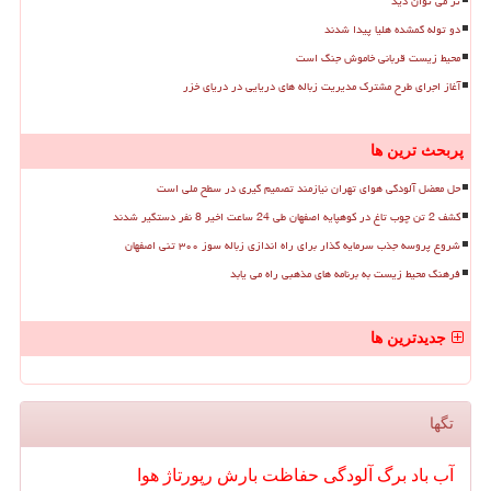
تر می توان دید
دو توله گمشده هلیا پیدا شدند
محیط زیست قربانی خاموش جنگ است
آغاز اجرای طرح مشترک مدیریت زباله های دریایی در دریای خزر
پربحث ترین ها
حل معضل آلودگی هوای تهران نیازمند تصمیم گیری در سطح ملی است
کشف 2 تن چوب تاغ در کوهپایه اصفهان طی 24 ساعت اخیر 8 نفر دستگیر شدند
شروع پروسه جذب سرمایه گذار برای راه اندازی زباله سوز ۳۰۰ تنی اصفهان
فرهنگ محیط زیست به برنامه های مذهبی راه می یابد
جدیدترین ها
تگها
آب
باد
برگ
آلودگی
حفاظت
بارش
رپورتاژ
هوا