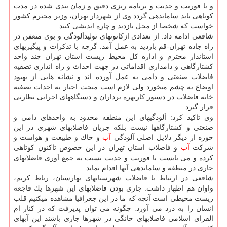
و با فوریت و جدیت و برنامه ریزی دقیق و زمان بندی شده در مدت
كوتاهی باید ساماندهی گردد وی از شهردار تهران، وزیر محترم كشور
خواست كه شخصا از محل بازدید و چاره اندیشی كنند.
شافعی ادامه داد: از تعدادی ازكانونهای تولیدآلودگی و بوی متعفن در
راه جاده تهران-قم بازدید به عمل آمد. گرچه با تذكرات و پیگیریهای
استاندار محترم و اداره كل محیط زیست استان تهران چند واحد
كشتارگاهی و دامداری اقداماتی در جهت احداث و راه اندازی تصفیه
فاضلاب صنعتی و دامی به عمل آورده اند و نشانه هایی از بهبود
اوضاع به چشم میخورد ولی لازم است مبحث اجبار به احداث تصفیه
خانه فاضلاب در دستور كاربهره برداران و دستگاههای اجرایی نظارتی
قرار گیرد.
وی تاكید كرد: آلودگیهای این منطقه محدود به واحدهای دامی و
صنعتی و كشتارگاهها نیست بلكه جریان فاضلابهای شهری در این
حوزه از دیگر دلایل اصلی آلودگی
آب
و خاك و طبیعت و هواست و
شركت
آب
و فاضلاب استان تهران در این خصوص تاكنون كوتاهی
كرده و می بایست با فوریت و جدیت نسبت به جمع آوری فاضلابهای
جاری در منطقه و ساماندهی آنها اقدام نماید.
شافعی در ارتباط با فاضلاب شهرستانهای بهارستان، رباط كریم،
واوان هم اظهار داشت: جاری بودن فاضلابهای این شهرها یك فاجعه
زیست محیطی است آنچه كه ما در این جغرافیا مشاهده میكنیم قلب
انسان را به درد می آورد. چگونه می توان پذیرفت كه در كنار ام
القرای اسلامی فاضلابهای خانگی در شهرها جاری باشند این آبهای