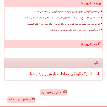
پربحث ترین ها
حل معضل آلودگی هوای تهران نیازمند تصمیم گیری در سطح ملی است
کشف 2 تن چوب تاغ در کوهپایه اصفهان طی 24 ساعت اخیر 8 نفر دستگیر شدند
شروع پروسه جذب سرمایه گذار برای راه اندازی زباله سوز ۳۰۰ تنی اصفهان
فرهنگ محیط زیست به برنامه های مذهبی راه می یابد
جدیدترین ها
تگها
آب
باد
برگ
آلودگی
حفاظت
بارش
رپورتاژ
هوا
اخبار پرشین رز
پرشین رز : خانه