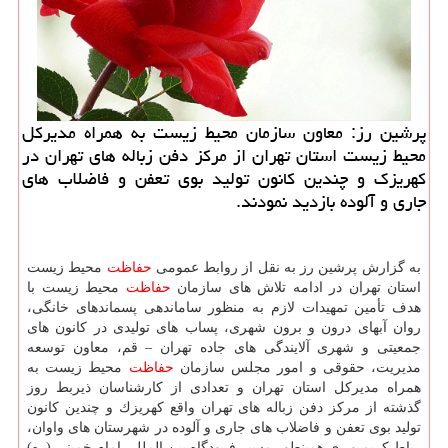
پرشین رز: معاون سازمان محیط زیست به همراه مدیركل
محیط زیست استان تهران از مركز دفن زباله های تهران در
كهریزك و چندین كانون تولید بوی تعفن و فاضلاب های
جاری و آلوده بازدید نمودند.
به گزارش پرشین رز به نقل از روابط عمومی
حفاظت
محیط زیست
استان تهران در ادامه تلاش های سازمان
حفاظت
محیط زیست با
هدف تأمین تمهیدات لازم به منظور ساماندهی پسماندهای خانگی،
روان آبهای درون و برون شهری، پساب های تولیدی در كانون های
جمعیتی و شهری آلایندگی های جاده تهران – قم، معاون توسعه
مدیریت، حقوقی و امور مجلس سازمان
حفاظت
محیط زیست به
همراه مدیركل استان تهران و تعدادی از كارشناسان ذیربط روز
گذشته از مركز دفن زباله های تهران واقع كهریزك و چندین كانون
تولید بوی تعفن و فاضلاب های جاری و آلوده در شهرستان های واوان،
رباط كریم و ری همینطور مسیر فرودگاه بین المللی امام خمینی (ره)