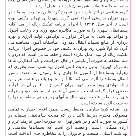
و تصفیه خانه فاضلاب شهرستان بازدید به عمل آوردند.
كریم شافعی در انتها بازدید خود تصریح كرد: قانون مدیریت پسماند در
شهر تهران بدرستی اجراء نمی گردد شهرداری تهران مكلف بوده
است تا آخر سال ۱۳۹۳ با اجرای برنامه تفكیك زباله از مبدأ كلیه
پسماندهای شهری را به صورت مكانیزه جمع آوری و با رعایت اصول
و قواعد بهداشتی به مراكز فرآوری، تولیدكود، تولید انرژی و بهره
برداری از منابع پسماند انتقال دهد ولی متأسفانه اكنون مشاهده می
گردد كه اولاً شهرداری تهران به تكلیف خود در خصوص اجرای برنامه
تفكیك زباله از مبدأ عمل نكرده است و فقط مدعی است كه دردو یا
سه منطقه به صورت آزمایشی در حال اجراست و ثانیاً انتقال زباله ها
به مركز كهریزك بدون رعایت كامل اصول بهداشتی است بطوری كه
زهرآبه پسماندها از كامیون ها جاری و تا رسیدن به مقصد، مسیر
انتقال پسماند را آلوده می كند. ثالثاً از مجموع بالغ بر هشت هزار تن
زباله تولیدی روزانه در شهر تهران كمتر از ۲۰۰ تن آن در فرآیند
صنعتی قرار گرفته است و مابقی آن ها در این منطقه دپو و زهرآبه
های آن به طور فاجعه باری، خاك و آبهای زیر زمینی منطقه و
هوا
را
به شدت آلوده ساخته است.
وی اضافه كرد: سازمان محیط زیست ضمن اعلام اخطار به تمامی
مسئولان محترم ذیربط تاكید دارد كه مبحث ساماندهی پسماند در
كشور به صورت اعم و در شهر تهران به صورت اخص نیازمند عزم و
اراده همگانی است. واقعیت این است كه پسماندها سلامتی و
بهداشت انسان، طبیعت و جانوران را به مخاطره جدی انداخته است