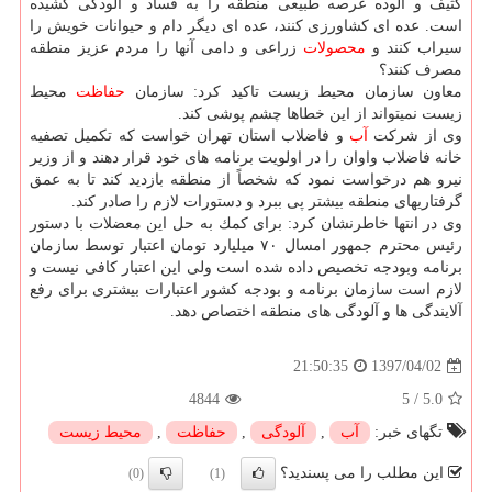
كثیف و آلوده عرصه طبیعی منطقه را به فساد و آلودگی كشیده
است. عده ای كشاورزی كنند، عده ای دیگر دام و حیوانات خویش را
سیراب كنند و
محصولات
زراعی و دامی آنها را مردم عزیز منطقه
مصرف كنند؟
معاون سازمان محیط زیست تاكید كرد: سازمان
حفاظت
محیط
زیست نمیتواند از این خطاها چشم پوشی كند.
وی از شركت
آب
و فاضلاب استان تهران خواست كه تكمیل تصفیه
خانه فاضلاب واوان را در اولویت برنامه های خود قرار دهند و از وزیر
نیرو هم درخواست نمود كه شخصاً از منطقه بازدید كند تا به عمق
گرفتاریهای منطقه بیشتر پی ببرد و دستورات لازم را صادر كند.
وی در انتها خاطرنشان كرد: برای كمك به حل این معضلات با دستور
رئیس محترم جمهور امسال ۷۰ میلیارد تومان اعتبار توسط سازمان
برنامه وبودجه تخصیص داده شده است ولی این اعتبار كافی نیست و
لازم است سازمان برنامه و بودجه كشور اعتبارات بیشتری برای رفع
آلایندگی ها و آلودگی های منطقه اختصاص دهد.
1397/04/02
21:50:35
4844
5
/
5.0
تگهای خبر:
آب
,
آلودگی
,
حفاظت
,
محیط زیست
این مطلب را می پسندید؟
(0)
(1)