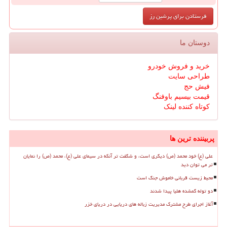
دوستان ما
خرید و فروش خودرو
طراحی سایت
فیش حج
قیمت بیسیم باوفنگ
کوتاه کننده لینک
پربیننده ترین ها
علی (ع) خود محمد (ص) دیگری است، و شگفت تر آنکه در سیمای علی (ع)، محمد (ص) را نمایان
تر می توان دید
محیط زیست قربانی خاموش جنگ است
دو توله گمشده هلیا پیدا شدند
آغاز اجرای طرح مشترک مدیریت زباله های دریایی در دریای خزر