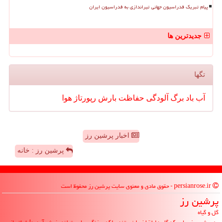
پیام تبریک فدراسیون جهانی تیراندازی به فدراسیون ایران
جدیدترین ها
تگها
آب
باد
برگ
آلودگی
حفاظت
بارش
رپورتاژ
هوا
اخبار پرشین رز
پرشین رز : خانه
persianrose.ir - حقوق مادی و معنوی سایت پرشین رز محفوظ است
پرشین رز
گل و گیاه