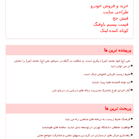
خرید و فروش خودرو
طراحی سایت
فیش حج
قیمت بیسیم باوفنگ
کوتاه کننده لینک
پربیننده ترین ها
علی (ع) خود محمد (ص) دیگری است، و شگفت تر آنکه در سیمای علی (ع)، محمد (ص) را نمایان
تر می توان دید
محیط زیست قربانی خاموش جنگ است
دو توله گمشده هلیا پیدا شدند
آغاز اجرای طرح مشترک مدیریت زباله های دریایی در دریای خزر
پربحث ترین ها
فرهنگ محیط زیست به برنامه های مذهبی راه می یابد
موفقیت محققان دانشگاه تهران درتوسعه نسل جدید سامانه های هوشمند
رهاسازی مرال های ارسباران در گرو بررسیهای علمی و مشارکت جوامع محلی