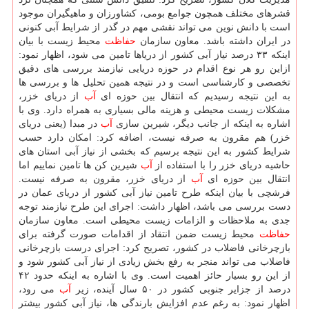
قشرهای مختلف همچون جوامع بومی، كشاورزان و ماهیگیران موجود
است با دانش نوین می تواند نقشی مهم در گذر از شرایط آبی كنونی
در ایران داشته باشد. معاون سازمان
حفاظت
محیط زیست با بیان
اینكه ۳۳ درصد نیاز آبی كشور از دریاها تامین می شود، اظهار نمود:
ازاین رو هر نوع اقدام در حوزه دریایی نیازمند بررسی های دقیق
تخصصی و كارشناسی است و در نتیجه همین تحلیل ها و بررسی ها
به این نتیجه رسیدیم كه انتقال بین حوزه ای
آب
از دریای خزر،
مشكلات زیست محیطی و هزینه مالی بسیاری به همراه دارد. وی با
اشاره به اینكه از جانب دیگر، شیرین سازی
آب
در مبدا (یعنی دریای
خزر) هم مقرون به صرفه نیست، اضافه كرد: امكان دارد حسب
شرایط كشور به این نتیجه برسیم كه بخشی از نیاز آبی استان های
حاشیه دریای خزر را با استفاده از
آب
شیرین كن ها تامین نماییم اما
انتقال بین حوزه ای
آب
از دریای خزر، مقرون به صرفه نیست.
فرشچی با بیان اینكه طرح تامین نیاز آبی كشور از دریای عمان در
دست بررسی می باشد، اظهار داشت: اجرای این طرح نیازمند توجه
جدی به ملاحظات و الزامات زیست محیطی است. معاون سازمان
حفاظت
محیط زیست ضمن انتقاد از اقدامات صورت گرفته برای
بازچرخانی فاضلاب در كشور، تصریح كرد: اجرای درست بازچرخانی
فاضلاب می تواند منجر به رفع بخش زیادی از نیاز آبی كشور شود و
از این رو بسیار حائز اهمیت است. وی با اشاره به اینكه حدود ۴۲
درصد از جزایر جنوبی كشور در ۵۰ سال آینده، زیر
آب
می رود،
اظهار نمود: به رغم عدم افزایش بارندگی ها، نیاز آبی كشور بیشتر