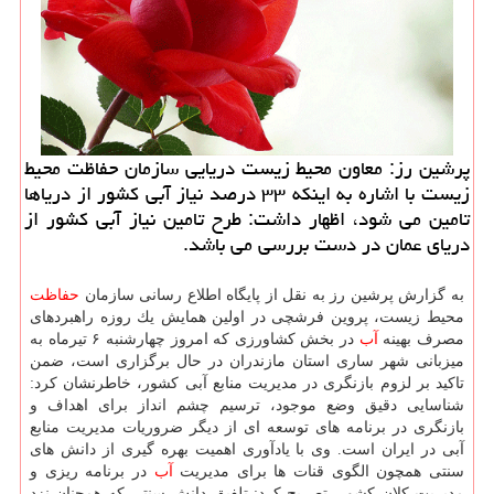
پرشین رز: معاون محیط زیست دریایی سازمان حفاظت محیط
زیست با اشاره به اینكه ۳۳ درصد نیاز آبی كشور از دریاها
تامین می شود، اظهار داشت: طرح تامین نیاز آبی كشور از
دریای عمان در دست بررسی می باشد.
به گزارش پرشین رز به نقل از پایگاه اطلاع رسانی سازمان
حفاظت
محیط زیست، پروین فرشچی در اولین همایش یك روزه راهبردهای
مصرف بهینه
آب
در بخش كشاورزی كه امروز چهارشنبه ۶ تیرماه به
میزبانی شهر ساری استان مازندران در حال برگزاری است، ضمن
تاكید بر لزوم بازنگری در مدیریت منابع آبی كشور، خاطرنشان كرد:
شناسایی دقیق وضع موجود، ترسیم چشم انداز برای اهداف و
بازنگری در برنامه های توسعه ای از دیگر ضروریات مدیریت منابع
آبی در ایران است. وی با یادآوری اهمیت بهره گیری از دانش های
سنتی همچون الگوی قنات ها برای مدیریت
آب
در برنامه ریزی و
مدیریت كلان كشور، تصریح كرد: تلفیق دانش سنتی كه همچنان نزد