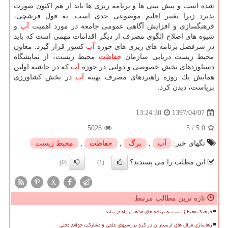
شده است و پیش بینی ها و برنامه ریزی ها باید از هم اكنون صورت
پذیرد زیرا تغییر اقلیم موضوعی جدی است. به قول فرشچی،
فرهنگسازی و افزایش آگاهی عمومی جامعه در مورد اهمیت
آب
و
شیوه های اصلاح الگوی مصرف از دیگر اقدامات مهمی است كه باید
در سرفصل برنامه های ریزی های حوزه
آب
كشور قرار گیرد. معاون
محیط زیست دریایی سازمان
حفاظت
محیط زیست، از نمایشگاه
دستاوردهای بخش خصوصی و دولتی در حوزه
آب
كه در حاشیه اولین
همایش یك روزه راهبردهای مصرف بهینه
آب
در بخش كشاورزی
برپاست، دیدن كرد.
1397/04/07
13:24:30
5026
5
/
5.0
تگهای خبر:
آب
,
برگ
,
حفاظت
,
محیط زیست
این مطلب را می پسندید؟
(0)
(1)
X
تازه ترین مطالب مرتبط
فرهنگ محیط زیست به برنامه های مذهبی راه می یابد
رهاسازی مرال های ارسباران در گرو بررسیهای علمی و مشارکت جوامع محلی