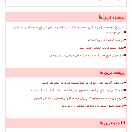
پربیننده ترین ها
علی (ع) خود محمد (ص) دیگری است، و شگفت تر آنکه در سیمای علی (ع)، محمد (ص) را نمایان
تر می توان دید
دو توله گمشده هلیا پیدا شدند
محیط زیست قربانی خاموش جنگ است
آغاز اجرای طرح مشترک مدیریت زباله های دریایی در دریای خزر
پربحث ترین ها
حل معضل آلودگی هوای تهران نیازمند تصمیم گیری در سطح ملی است
کشف 2 تن چوب تاغ در کوهپایه اصفهان طی 24 ساعت اخیر 8 نفر دستگیر شدند
شروع پروسه جذب سرمایه گذار برای راه اندازی زباله سوز ۳۰۰ تنی اصفهان
فرهنگ محیط زیست به برنامه های مذهبی راه می یابد
جدیدترین ها