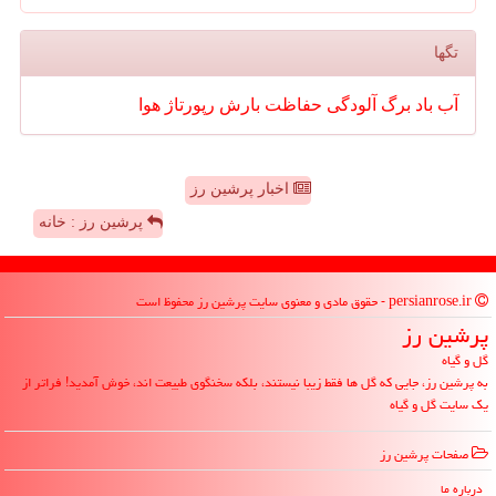
تگها
آب
باد
برگ
آلودگی
حفاظت
بارش
رپورتاژ
هوا
اخبار پرشین رز
پرشین رز : خانه
persianrose.ir - حقوق مادی و معنوی سایت پرشین رز محفوظ است
پرشین رز
گل و گیاه
به پرشین رز، جایی که گل ها فقط زیبا نیستند، بلکه سخنگوی طبیعت اند، خوش آمدید! فراتر از
یک سایت گل و گیاه
صفحات پرشین رز
درباره ما