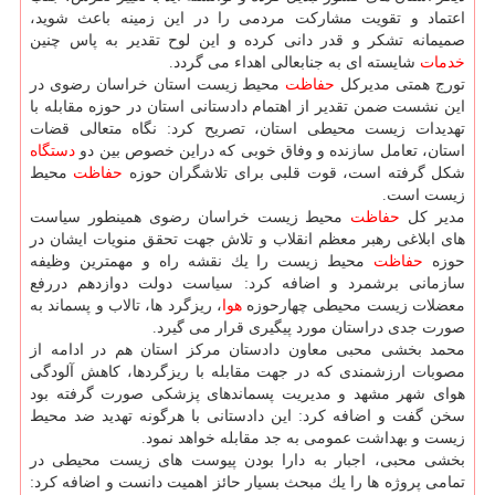
اعتماد و تقویت مشاركت مردمی را در این زمینه باعث شوید،
صمیمانه تشكر و قدر دانی كرده و این لوح تقدیر به پاس چنین
خدمات
شایسته ای به جنابعالی اهداء می گردد.
تورج همتی مدیركل
حفاظت
محیط زیست استان خراسان رضوی در
این نشست ضمن تقدیر از اهتمام دادستانی استان در حوزه مقابله با
تهدیدات زیست محیطی استان، تصریح كرد: نگاه متعالی قضات
استان، تعامل سازنده و وفاق خوبی كه دراین خصوص بین دو
دستگاه
شكل گرفته است، قوت قلبی برای تلاشگران حوزه
حفاظت
محیط
زیست است.
مدیر كل
حفاظت
محیط زیست خراسان رضوی همینطور سیاست
های ابلاغی رهبر معظم انقلاب و تلاش جهت تحقق منویات ایشان در
حوزه
حفاظت
محیط زیست را یك نقشه راه و مهمترین وظیفه
سازمانی برشمرد و اضافه كرد: سیاست دولت دوازدهم دررفع
معضلات زیست محیطی چهارحوزه
هوا
، ریزگرد ها، تالاب و پسماند به
صورت جدی دراستان مورد پیگیری قرار می گیرد.
محمد بخشی محبی معاون دادستان مركز استان هم در ادامه از
مصوبات ارزشمندی كه در جهت مقابله با ریزگردها، كاهش آلودگی
هوای شهر مشهد و مدیریت پسماندهای پزشكی صورت گرفته بود
سخن گفت و اضافه كرد: این دادستانی با هرگونه تهدید ضد محیط
زیست و بهداشت عمومی به جد مقابله خواهد نمود.
بخشی محبی، اجبار به دارا بودن پیوست های زیست محیطی در
تمامی پروژه ها را یك مبحث بسیار حائز اهمیت دانست و اضافه كرد: