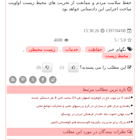
حفظ سلامت مردم و ممانعت از تخریب های محیط زیست اولویت
مباحث اجرایی این دادستانی خواهد بود.
1397/04/08
15:30:26
4688
5
/
5.0
تگهای خبر:
حفاظت
,
خدمات
,
زیست محیطی
,
محیط زیست
این مطلب را می پسندید؟
(0)
(1)
X
تازه ترین مطالب مرتبط
کشف 2 تن چوب تاغ در کوهپایه اصفهان طی 24 ساعت اخیر 8 نفر دستگیر شدند
رهاسازی مرال های ارسباران در گرو بررسیهای علمی و مشارکت جوامع محلی
ثبت جهانی الموت نماد اقتدار فرهنگی ایران در یونسکو
گام بزرگ برای مدیریت یکپارچه اکوسیستم های کوهستانی کشور
نظرات بینندگان در مورد این مطلب