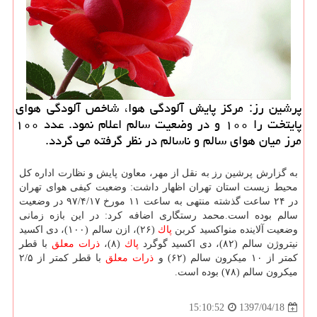
پرشین رز: مركز پایش آلودگی هوا، شاخص آلودگی هوای
پایتخت را ۱۰۰ و در وضعیت سالم اعلام نمود. عدد ۱۰۰
مرز میان هوای سالم و ناسالم در نظر گرفته می گردد.
به گزارش پرشین رز به نقل از مهر، معاون پایش و نظارت اداره كل
محیط زیست استان تهران اظهار داشت: وضعیت كیفی هوای تهران
در ۲۴ ساعت گذشته منتهی به ساعت ۱۱ مورخ ۹۷/۴/۱۷ در وضعیت
سالم بوده است.محمد رستگاری اضافه كرد: در این بازه زمانی
وضعیت آلاینده منواكسید كربن
پاك
(۲۶)، ازن سالم (۱۰۰)، دی اكسید
نیتروژن سالم (۸۲)، دی اكسید گوگرد
پاك
(۸)،
ذرات معلق
با قطر
كمتر از ۱۰ میكرون سالم (۶۲) و
ذرات معلق
با قطر كمتر از ۲/۵
میكرون سالم (۷۸) بوده است.
1397/04/18
15:10:52