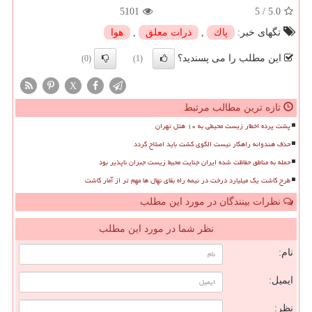
5101
5
/
5.0
تگهای خبر:
پاك
,
ذرات معلق
,
هوا
این مطلب را می پسندید؟
(0)
(1)
X
تازه ترین مطالب مرتبط
پشت پرده اخطار زیست محیطی به ۱۰ هتل تهران
حذف هندوانه راهکار نیست الگوی کشت باید اصلاح گردد
حمله به مناطق حفاظت شده ایران جنایت محیط زیست جبران ناپذیر بود
طرح کاشت یک میلیارد درخت در نیمه راه بقای نهال ها مهم تر از آمار کاشت
نظرات بینندگان در مورد این مطلب
نظر شما در مورد این مطلب
نام:
ایمیل:
نظر: