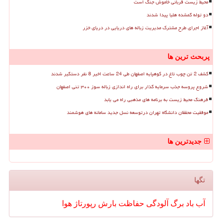
محیط زیست قربانی خاموش جنگ است
دو توله گمشده هلیا پیدا شدند
آغاز اجرای طرح مشترک مدیریت زباله های دریایی در دریای خزر
پربحث ترین ها
کشف 2 تن چوب تاغ در کوهپایه اصفهان طی 24 ساعت اخیر 8 نفر دستگیر شدند
شروع پروسه جذب سرمایه گذار برای راه اندازی زباله سوز ۳۰۰ تنی اصفهان
فرهنگ محیط زیست به برنامه های مذهبی راه می یابد
موفقیت محققان دانشگاه تهران درتوسعه نسل جدید سامانه های هوشمند
جدیدترین ها
تگها
آب
باد
برگ
آلودگی
حفاظت
بارش
رپورتاژ
هوا