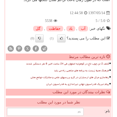
1397/05/14
12:44:58
5538
5
/
5.0
تگهای خبر:
آب
,
باد
,
حفاظت
,
گل
این مطلب را می پسندید؟
(0)
(1)
X
تازه ترین مطالب مرتبط
کشف 2 تن چوب تاغ در کوهپایه اصفهان طی 24 ساعت اخیر 8 نفر دستگیر شدند
فرهنگ محیط زیست به برنامه های مذهبی راه می یابد
رهاسازی مرال های ارسباران در گرو بررسیهای علمی و مشارکت جوامع محلی
پیام تبریک فدراسیون جهانی تیراندازی به فدراسیون ایران
نظرات بینندگان در مورد این مطلب
نظر شما در مورد این مطلب
نام: