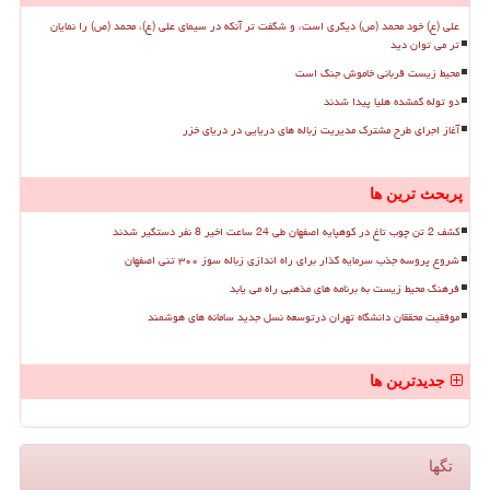
علی (ع) خود محمد (ص) دیگری است، و شگفت تر آنکه در سیمای علی (ع)، محمد (ص) را نمایان
تر می توان دید
محیط زیست قربانی خاموش جنگ است
دو توله گمشده هلیا پیدا شدند
آغاز اجرای طرح مشترک مدیریت زباله های دریایی در دریای خزر
پربحث ترین ها
کشف 2 تن چوب تاغ در کوهپایه اصفهان طی 24 ساعت اخیر 8 نفر دستگیر شدند
شروع پروسه جذب سرمایه گذار برای راه اندازی زباله سوز ۳۰۰ تنی اصفهان
فرهنگ محیط زیست به برنامه های مذهبی راه می یابد
موفقیت محققان دانشگاه تهران درتوسعه نسل جدید سامانه های هوشمند
جدیدترین ها
تگها