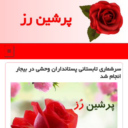
پرشین رز
منو
سرشماری تابستانی پستانداران وحشی در بیجار
انجام شد