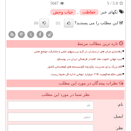
5047
5
/
5.0
تگهای خبر:
حفاظت
,
حیات وحش
این مطلب را می پسندید؟
(0)
(1)
X
تازه ترین مطالب مرتبط
رهاسازی مرال های ارسباران در گرو بررسیهای علمی و مشارکت جوامع محلی
ثبت جهانی الموت نماد اقتدار فرهنگی ایران در یونسکو
گام بزرگ برای مدیریت یکپارچه اکوسیستم های کوهستانی کشور
نقض حکم محکومیت 119 میلیارد تومانی اداره کل محیط زیست
نظرات بینندگان در مورد این مطلب
نظر شما در مورد این مطلب
نام:
ایمیل:
نظر: