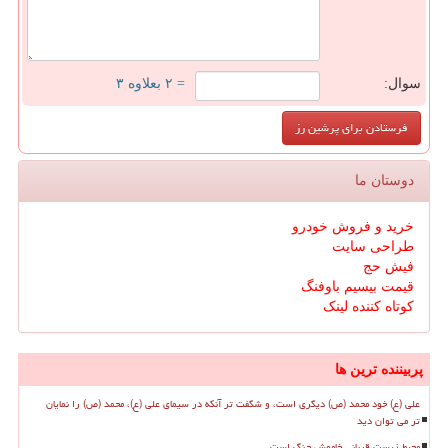
سوال:
= ۲ بعلاوه ۳
دوستان ما
خرید و فروش خودرو
طراحی سایت
فیش حج
قیمت بیسیم باوفنگ
کوتاه کننده لینک
پربیننده ترین ها
علی (ع) خود محمد (ص) دیگری است، و شگفت تر آنکه در سیمای علی (ع)، محمد (ص) را نمایان
تر می توان دید
محیط زیست قربانی خاموش جنگ است