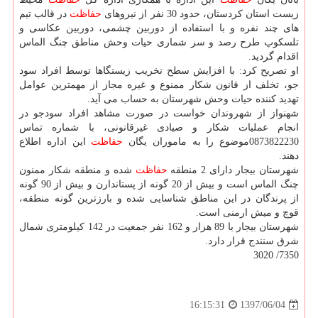
زیست استان كردستان، حدود 30 نفر از نیروهای
حفاظت
در قالب تیم
های چند نفره و با استفاده از دوربین چشمی، دوربین عكاسی و
تلسكوپ طرح رصد و سر شماری حیات وحش مناطق چنگ الماس
اقدام گردید.
او تصریح كرد: با افزایش سطح تخریب زیستگاها توسط افراد سود
جو، تخلف از قانون شكار ممنوع و غیره مجاز از مهمترین عوامل
تهدید كننده حیات وحش شهرستان به حساب می آید.
شهنواز از شهروندان خواست در صورت مشاهد افراد سودجو در
انجام عملیات شكار و صیادی غیرقانونی، با شماره تماس
0873822230موضوع را به ماموران یگان
حفاظت
این اداره اطلاع
دهند.
شهرستان بیجار دارای 2 منطقه
حفاظت
شده و منطقه شكار ممنون
چنگ الماس است و بیش از 20 گونه از پستاندارن و بیش از 90 گونه
از پرندگان در این مناطق شناسایی شده و بارزترین گونه منطقه،
قوچ و میش ارمنی است.
شهرستان بیجار با 89 هزار و 162 نفر جمعیت در 142 كیلومتری شمال
شرق سنندج قرار دارد.
7350/ 3020
1397/06/04
16:15:31