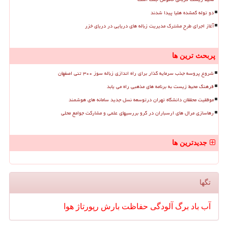
دو توله گمشده هلیا پیدا شدند
آغاز اجرای طرح مشترک مدیریت زباله های دریایی در دریای خزر
پربحث ترین ها
شروع پروسه جذب سرمایه گذار برای راه اندازی زباله سوز ۳۰۰ تنی اصفهان
فرهنگ محیط زیست به برنامه های مذهبی راه می یابد
موفقیت محققان دانشگاه تهران درتوسعه نسل جدید سامانه های هوشمند
رهاسازی مرال های ارسباران در گرو بررسیهای علمی و مشارکت جوامع محلی
جدیدترین ها
تگها
آب
باد
برگ
آلودگی
حفاظت
بارش
رپورتاژ
هوا