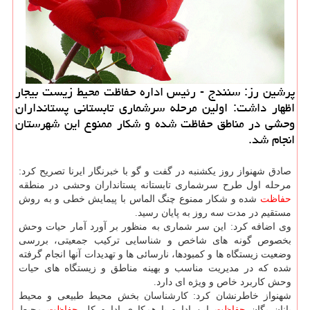
پرشین رز: سنندج - رئیس اداره حفاظت محیط زیست بیجار
اظهار داشت: اولین مرحله سرشماری تابستانی پستانداران
وحشی در مناطق حفاظت شده و شكار ممنوع این شهرستان
انجام شد.
صادق شهنواز روز یكشنبه در گفت و گو با خبرنگار ایرنا تصریح كرد:
مرحله اول طرح سرشماری تابستانه پستانداران وحشی در منطقه
حفاظت
شده و شكار ممنوع چنگ الماس با پیمایش خطی و به روش
مستقیم در مدت سه روز به پایان رسید.
وی اضافه كرد: این سر شماری به منظور بر آورد آمار حیات وحش
بخصوص گونه های شاخص و شناسایی تركیب جمعیتی، بررسی
وضعیت زیستگاه ها و كمبودها، نارسائی ها و تهدیدات آنها انجام گرفته
شده كه در مدیریت مناسب و بهینه مناطق و زیستگاه های حیات
وحش كاربرد خاص و ویژه ای دارد.
شهنواز خاطرنشان كرد: كارشناسان بخش محیط طبیعی و محیط
بانان یگان
حفاظت
این اداره با همكاری اداره كل
حفاظت
محیط