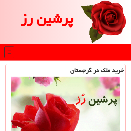
پرشین رز
منو
خرید ملك در گرجستان