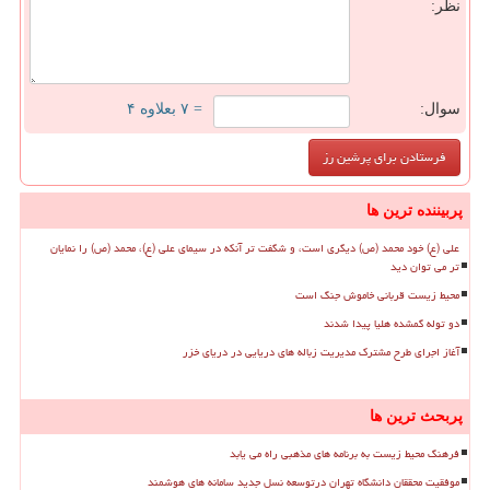
نظر:
سوال:
= ۷ بعلاوه ۴
پربیننده ترین ها
علی (ع) خود محمد (ص) دیگری است، و شگفت تر آنکه در سیمای علی (ع)، محمد (ص) را نمایان
تر می توان دید
محیط زیست قربانی خاموش جنگ است
دو توله گمشده هلیا پیدا شدند
آغاز اجرای طرح مشترک مدیریت زباله های دریایی در دریای خزر
پربحث ترین ها
فرهنگ محیط زیست به برنامه های مذهبی راه می یابد
موفقیت محققان دانشگاه تهران درتوسعه نسل جدید سامانه های هوشمند