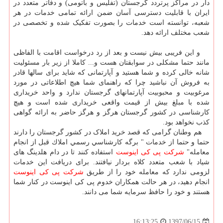
دار در مراکز پرتردد گرجستان (تفلیس و باتومی) و دفاتر متعدد در
ایران با قابلیت دسترسی آسان ضمن ارائه تمامی خدمات در هر
شعبه، توانسته است خدمات را بصورت تفکیک شده و تخصصی در
شعب مختلف ارائه دهد.
و این فریبی بیش نیست و بعد از رد درخواست اقامت با الفاظی
مانند حتما مشکلی در سوابقتان هست و... کاملا از زیر بار مسئولیت
شانه خالی کرده و شما هستید و آپارتمانی که شاید برای سالها قادر
به فروش آن نباشید چرا که راهنمای شما هیچ اطلاعاتی در مورد
مرغوبیت و محبوبیت آپارتمانهای گرجستان ندارد و واحد خریداری
شده با مبلغ بیش از قیمت واقعی خریداری شده است و هیچ
کارشناسی در کشور گرجستان هرگز و هرگز حاضر به ارائه گواهی
کذب نخواهد بود.
هم وطنان گرامی که قصد خرید املاک در کشور گرجستان را دارند
حتما و حتما از خدمات " برگه كارشناسي رسمي املاك قبل از انجام
معامله"
شرکت پی کی اینوست
استفاده کنند تا در دام هلدینگ های
شیاد با شعب متعدد کلاه بردار نیافتند. برای دریافت این خدمات
لزومی ندارد که معامله خود را از طریق
شرکت پی کی اینوست
انجام دهید، در هر حالت همکاران خدوم پی کی اینوست در کنار شما
هستند و خود را حافظ سرمایه شما می دانند.
1397/06/15
16:13:25