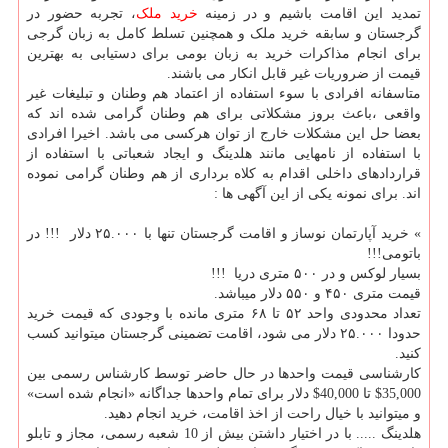
تمدید این اقامت باشیم و در زمینه
خرید ملک
، تجربه حضور در
گرجستان و سابقه خرید ملک و همچنین تسلط کامل به زبان گرجی
برای انجام مذاکرات خرید به زبان بومی برای دستیابی به بهترین
قیمت از ضروریات غیر قابل انکار می باشند.
متاسفانه افرادی با سوء استفاده از اعتماد هم وطنان و تبلیغات غیر
واقعی ،باعث بروز مشکلاتی برای هم وطنان گرامی شده اند که
بعضا حل این مشکلات خارج از توان هرکسی می باشد. اخیرا افرادی
با استفاده از نامهایی مانند هلدینگ و ایجاد شعباتی با استفاده از
قراردادهای داخلی اقدام به کلاه برداری از هم وطنان گرامی نموده
اند. برای نمونه یکی از این آگهی ها :
» خرید آپارتمان نوساز و اقامت گرجستان تنها با ۲۵.۰۰۰ دلار !!! در
باتومی!!!
بسیار لوکس و در ۵۰۰ متری دریا !!!
قیمت متری ۴۵۰ و ۵۵۰ دلار میباشد.
تعداد محدودی واحد ۵۲ تا ۶۸ متری مانده با وجودی که قیمت خرید
حدودا ۲۵.۰۰۰ دلار می شود، اقامت تضمینی گرجستان میتوانید کسب
کنید.
کارشناسی قیمت واحدها در حال حاضر توسط کارشناس رسمی بین
35,000$ تا 40,000$ دلار برای تمام واحدها جداگانه «انجام شده است»
و میتوانید با خیال راحت از اخذ اقامت، خرید انجام دهید.
هلدینگ ..... با در اختیار داشتن بیش از 10 شعبه رسمی، مجاز و تابلو