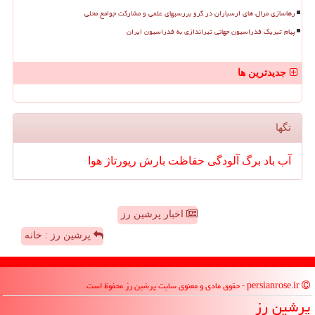
رهاسازی مرال های ارسباران در گرو بررسیهای علمی و مشارکت جوامع محلی
پیام تبریک فدراسیون جهانی تیراندازی به فدراسیون ایران
جدیدترین ها
تگها
آب
باد
برگ
آلودگی
حفاظت
بارش
رپورتاژ
هوا
اخبار پرشین رز
پرشین رز : خانه
persianrose.ir - حقوق مادی و معنوی سایت پرشین رز محفوظ است
پرشین رز