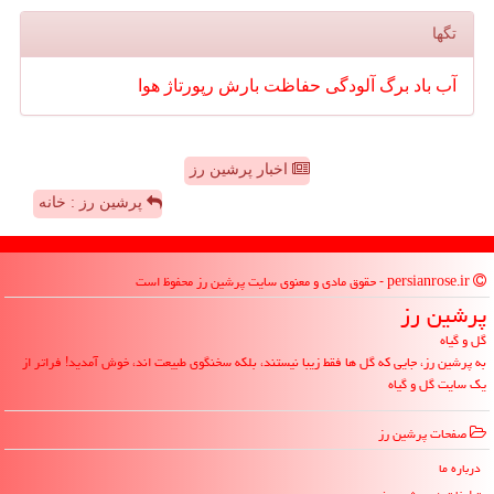
تگها
آب
باد
برگ
آلودگی
حفاظت
بارش
رپورتاژ
هوا
اخبار پرشین رز
پرشین رز : خانه
persianrose.ir - حقوق مادی و معنوی سایت پرشین رز محفوظ است
پرشین رز
گل و گیاه
به پرشین رز، جایی که گل ها فقط زیبا نیستند، بلکه سخنگوی طبیعت اند، خوش آمدید! فراتر از
یک سایت گل و گیاه
صفحات پرشین رز
درباره ما