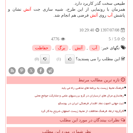
طبیعی سخت گذر كاربرد دارد.
همزمان با رونمایی از این طرح، شبیه سازی جت
آتش
نشان و
پاشش
آب
روی
آتش
فرضی هم انجام شد.
1397/07/08
10:29:40
4776
5
/
5.0
تگهای خبر:
آب
,
آتش
,
برگ
,
حفاظت
این مطلب را می پسندید؟
(0)
(1)
X
تازه ترین مطالب مرتبط
فرهنگ محیط زیست به برنامه های مذهبی راه می یابد
رهاسازی مرال های ارسباران در گرو بررسیهای علمی و مشارکت جوامع محلی
ثبت جهانی الموت نماد اقتدار فرهنگی ایران در یونسکو
کارگروه ارتقاء فرهنگ محافظت از محیط زیست اصفهان شروع به کار کرد
نظرات بینندگان در مورد این مطلب
نظر شما در مورد این مطلب