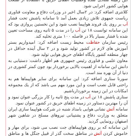
هوایی كشور اجرایی شود.
كلانتری اضافه كرد: در ۲سال اخیر در وزرات دفاع و معاونت فناوری
ریاست جمهوی تلاش زیادی بعمل آمد تا سامانه پاشش تحت فشار
آب
بر روی یك فروند هواپیما نصب شود و این نخستین پروازی بود كه
این سامانه توانست ۱۸ تن
آب
را در مدت ۵ ثانیه روی مساحت تعیین
شده با فشار بسیار بالا در فاصله ۱۰۰ متری تخلیه كند.
رئیس سازمان
حفاظت
محیط زیست اضافه كرد: امیدواریم بستر
آموزش های لازم در كشور تولید شود و در ۲ سال آینده حداقل در
چهار منطقه كشور پایگاه اطفای حریق هوایی تولید شود.
معاون علمی و فناوری رئیس جمهوری هم اظهار داشت: دستیابی به
دانش این سامانه از اهمیت بالایی برخوردار بود چون كمتر كشوری در
دنیا از آن بهره مند است.
سورنا ستاری اضافه كرد: این سامانه برای سایر هواپیماها هم به
راحتی قابل نصب است و این مورد مهم می باشد كه از یك مجموعه
امكانات در این زمینه برخوردارباشیم.
ستاری پاشش ۱۸ تن
آب
در مدت پنج ثانیه را كار بزرگی عنوان نمود و
آن را مهترین دستاور در زمینه اطفای حریق در كشور عنوان نمود.
سامانه
آتش
نشانی هوایی بامداد شنبه در شركت هواپیما سازی ایران
متعلق به وزارت دفاع و پشتیبانی نیروهای مسلح در شاهین شهر
اصفهان رونمایی گردید.
این سامانه كه بر روی هواپیماهای جت نصب می شود، برای مهار و
خاموش كردن
آتش
در مناطق سخت گذر از قبیل جنگل ها و مناطق