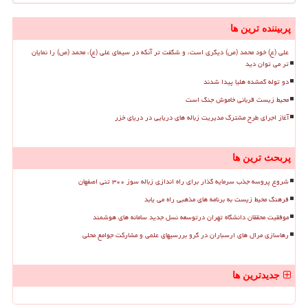
پربیننده ترین ها
علی (ع) خود محمد (ص) دیگری است، و شگفت تر آنکه در سیمای علی (ع)، محمد (ص) را نمایان
تر می توان دید
دو توله گمشده هلیا پیدا شدند
محیط زیست قربانی خاموش جنگ است
آغاز اجرای طرح مشترک مدیریت زباله های دریایی در دریای خزر
پربحث ترین ها
شروع پروسه جذب سرمایه گذار برای راه اندازی زباله سوز ۳۰۰ تنی اصفهان
فرهنگ محیط زیست به برنامه های مذهبی راه می یابد
موفقیت محققان دانشگاه تهران درتوسعه نسل جدید سامانه های هوشمند
رهاسازی مرال های ارسباران در گرو بررسیهای علمی و مشارکت جوامع محلی
جدیدترین ها