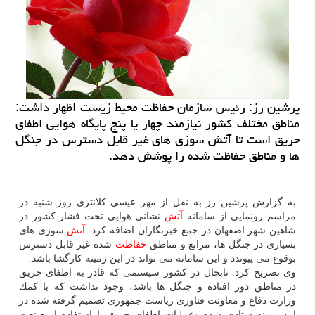
پرشین رز: رئیس سازمان حفاظت محیط زیست اظهار داشت:
مناطق مختلف كشور نیازمند چهار یا پنج پایگاه هوایی اطفای
حریق است تا آتش سوزی های غیر قابل دسترس در جنگل
ها و مناطق حفاظت شده را پوشش دهد.
به گزارش پرشین رز به نقل از مهر عیسی كلانتری روز شنبه در
مراسم رونمایی از سامانه
آتش
نشانی هوایی تحت فشار كشور در
شاهین شهر اصفهان در جمع خبرنگاران اضافه كرد:
آتش
سوزی های
بسیاری در جنگل ها، مراتع و مناطق
حفاظت
شده غیر قابل دسترس
بوقوع می پیوندد و این سامانه می تواند در این زمینه كارگشا باشد.
وی تصریح كرد: تابحال در كشور سیستمی كه قادر به اطفای حریق
در مناطق دور افتاده و جنگل ها باشد، وجود نداشت كه با كمك
وزارت دفاع و معاونت فناوری ریاست جمهوری تصمیم گرفته شده در
این زمینه ستادی شده وعملیات اطفای حریق با استفاده از صنعت