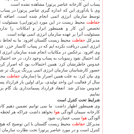
پساب این كارخانه عناصر پرتوزا مشاهده نشده است.
وی با یادآوری این كه اندازه گیری عناصر پرتوزا در پساب 
توسط سازمان انرژی اتمی انجام شده است، اضافه كر
حفاظت
محیط زیست در این مورد (پرتوزایی) مسئولیت ان
تخصص این كار و همینطور ابزار و امكانات را نداردو
مسئولیت آنرا بر عهده سازمان انرژی اتمی نهاده است.
مدیركل
حفاظت
محیط زیست گلستان افزود: ما به لحاظ نگ
انرژی اتمی دریافت نكرده ایم كه در پساب كانسار خزر، عنا
وی افزود: برعكس در مكاتبات انجام شده سازمان انرژی ات
كند احتمال نفوذ رسوبات به پساب وجود دارد، در حد احتما
عبدوس خاطرنشان كرد: همین احتمالات بود كه اصرار كردیم
حضور كارشناسان سازمان انرژی اتمی پررنگ پررنگ تر شده
وی بیان كرد: به علت همین اصرار ما (سازمان
حفاظت
سال از فعالیت این واحد تولیدی، برای اولین بار قرارداد پ
عبدوس متذكر شد: انعقاد قرارداد پسماندداری یك گام ب
نماییم.
شرایط تحت كنترل است
وی همینطور اظهار داشت: ما نمی توانیم تضمین دهیم كان
كارخانه سیمان آلودگی
هوا
نخواهد داشت چراكه هر لحظه این
آلودگی
هوا
سبب خسارت شود.
مدیركل
حفاظت
محیط زیست گلستان با این توضیح كه هیچ ك
كنترل است و در مورد عناصر پرتوزا تحت نظارت سازمان ان