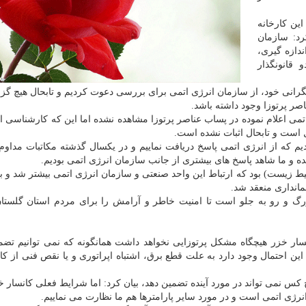
این كارخانه
د: سازمان
دازه گیری،
 قانونگذار
رانی خود، از سازمان انرژی اتمی برای بررسی دعوت كردیم و تابحال هیچ گز
صر پرتوزا وجود داشته باشد.
می اعلام نموده در پساب عناصر پرتوزا مشاهده نشده اما این كه كارشناسی ا
ل است و تابحال اثبات نشده است.
 كه از انرژی اتمی پاسخ دریافت نماییم و در یكسال گذشته مكاتبات مداوم 
 و ما شاهد پاسخ های بیشتری از جانب سازمان انرژی اتمی بودیم.
سمانداری منعقد شد.
زرگ و رو به جلو است تا امنیت خاطر و آرامش را برای مردم استان گلستا
سار خزر هیچگاه مشكل پرتوزایی نخواهد داشت همانگونه كه نمی توانیم تضم
 احتمال وجود دارد به علت قطع برق، اشتباه اپراتوری و یا نقص فنی از كار 
س نمی تواند در مورد آینده تضمین دهد، بیان كرد: اما شرایط فعلی كانسار 
رژی اتمی است و در مورد سایر پارامترها هم ما نظارت می نماییم.