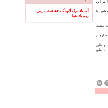
 در این
آب
باد
برگ
آلودگی
حفاظت
بارش
انین با
رپورتاژ
هوا
به مبحث
ش را به سازمان
خاك و منابع
ا منابع