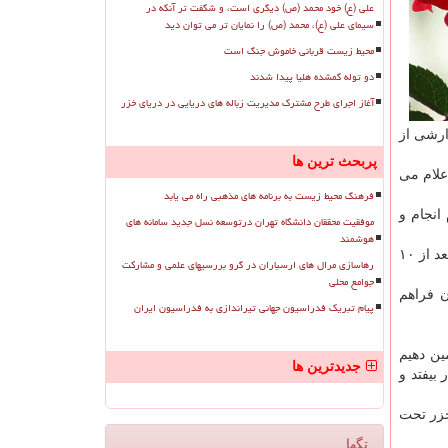
علی (ع) خود محمد (ص) دیگری است، و شگفت تر آنکه در
سیمای علی (ع)، محمد (ص) را نمایان تر می توان دید
محیط زیست قربانی خاموش جنگ است
دو توله گمشده هلیا پیدا شدند
آغاز اجرای طرح مشترک مدیریت زباله های دریایی در دریای خزر
ارشی از
پربحث ترین ها
علام می
فرهنگ محیط زیست به برنامه های مذهبی راه می یابد
انجام و
موفقیت محققان دانشگاه تهران درتوسعه نسل جدید سامانه های
هوشمند
محیط زیست) بود كه ارتباط این واحد صنعتی و سازمان انرژی اتمی بیشتر شد و بعد از ۱۰
رهاسازی مرال های ارسباران در گرو بررسیهای علمی و مشارکت
جوامع محلی
ن فراهم
پیام تبریک فدراسیون جهانی تیراندازی به فدراسیون ایران
ین دهیم
جدیدترین ها
بیفتد و
خزر تحت
تگها