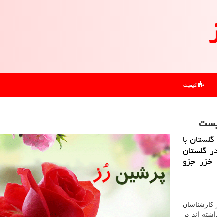
کیفیت
نیست
لستان با
در گلستان
 خزر جزو
ز كارشناسان
شته اند در