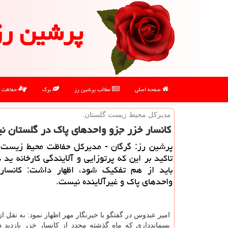
پرشین رز
صفحه اصلی
مطالب پرشین رز
برگ
حفاظت
مدیركل محیط زیست گلستان:
كانسار خزر جزو واحدهای پاك در گلستان 
پرشین رز: گرگان - مدیركل حفاظت محیط زیست گ
تاكید بر این كه پرتوزایی و آلایندگی كارخانه ید 
باید از هم تفكیك شود، اظهار داشت: كانسار
واحدهای پاك و غیرآلاینده نیست.
امیر عبدوس در گفتگو با خبرنگار مهر اظهار نمود: به نقل ا
پسماندداری كه ماه گذشته مجدد از كانسار خزر بازدید دا