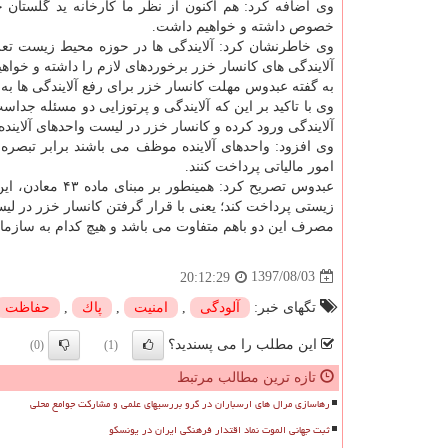
وی اضافه كرد: هم اكنون از نظر ما كارخانه ید گلستان
خصوص داشته و خواهیم داشت.
وی خاطرنشان كرد: آلایندگی ها در حوزه محیط زیست تعر
آلایندگی های كانسار خزر برخوردهای لازم را داشته و خواه
به گفته عبدوس مهلت كانسار خزر برای رفع آلایندگی ها به 
وی با تاكید بر این كه آلایندگی و پرتوزایی دو مسئله جدا
آلایندگی ورود كرده و كانسار خزر در لیست واحدهای آلاینده
امور مالیاتی پرداخت كنند.
عبدوس تصریح كرد
زیستی پرداخت كند؛ یعنی با قرار گرفتن كانسار خزر در لیس
مصرف این دو باهم متفاوت می باشد و هیچ كدام به ساز
1397/08/03
20:12:29
تگهای خبر:
آلودگی
,
امنیت
,
پاك
,
حفاظت
این مطلب را می پسندید؟
(0)
(1)
تازه ترین مطالب مرتبط
رهاسازی مرال های ارسباران در گرو بررسیهای علمی و مشارکت جوامع محلی
ثبت جهانی الموت نماد اقتدار فرهنگی ایران در یونسکو