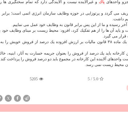
 جزو واحدهای
پاك
و غیرآلاینده نیست و آلایندگی دارد كه تمام سختگیری ها را
یف می گردد و پرتوزایی در حوزه وظایف سازمان انرژی اتمی است؛ برابر قو
یم داشت.
آخر رسیده و ما از این پس برابر قانون به وظایف خود عمل می نماییم.
ست و باید آن ها را از هم تفكیك كرد، افزود: محیط زیست بر مبنای وظایف خود 
 قرار می گیرد.
وی افزود: واحدهای آلاینده موظف می باشند برابر تبصره یك ماده ۳۸ قانون مالیات بر ارزش افزوده یك درصد از فروش خوی
: همینطور بر مبنای ماده ۴۳ معادن، این كارخانه باید یك درصد از فروش را بعنوان جریمه خسارت به آثار، ابنیه، 
ت واحدهای آلاینده این كارخانه در مجموع باید دو درصد فروش را پرداخت كند ام
مان محیط زیست نمی رسد.
5205
5
/
5.0
X