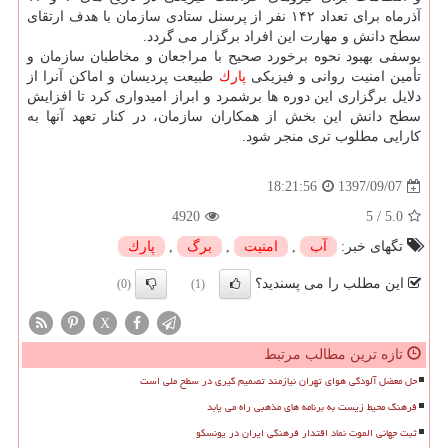
آذرماه برای تعداد ۱۴۲ نفر از پرسنل ستادی سازمان با هدف ارتقای
سطح دانش و مهارت این افراد برگزار می گردد.
یوسفی بهبود نحوه برخورد صحیح با مراجعان و مخاطبان سازمان و
تأمین امنیت روانی و فیزیكی
پارك
طبیعت پردیسان و اماكن آنرا از
دلایل برگزاری این دوره ها برشمرد و ابراز امیدواری كرد تا افزایش
سطح دانش این بخش از همكاران سازمان، در كنار تعهد آنها به
كارایی مطلوب تری منجر شود.
1397/09/07
18:21:56
4920
5
/
5.0
تگهای خبر:
آب
,
امنیت
,
برگ
,
پارك
این مطلب را می پسندید؟
(0)
(1)
X
تازه ترین مطالب مرتبط
حل معضل آلودگی هوای تهران نیازمند تصمیم گیری در سطح ملی است
فرهنگ محیط زیست به برنامه های مذهبی راه می یابد
ثبت جهانی الموت نماد اقتدار فرهنگی ایران در یونسکو