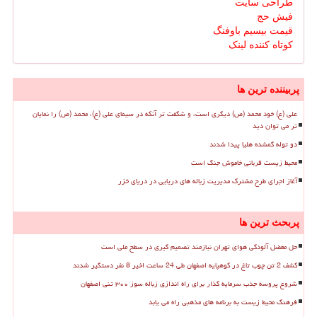
طراحی سایت
فیش حج
قیمت بیسیم باوفنگ
کوتاه کننده لینک
پربیننده ترین ها
علی (ع) خود محمد (ص) دیگری است، و شگفت تر آنکه در سیمای علی (ع)، محمد (ص) را نمایان
تر می توان دید
دو توله گمشده هلیا پیدا شدند
محیط زیست قربانی خاموش جنگ است
آغاز اجرای طرح مشترک مدیریت زباله های دریایی در دریای خزر
پربحث ترین ها
حل معضل آلودگی هوای تهران نیازمند تصمیم گیری در سطح ملی است
کشف 2 تن چوب تاغ در کوهپایه اصفهان طی 24 ساعت اخیر 8 نفر دستگیر شدند
شروع پروسه جذب سرمایه گذار برای راه اندازی زباله سوز ۳۰۰ تنی اصفهان
فرهنگ محیط زیست به برنامه های مذهبی راه می یابد