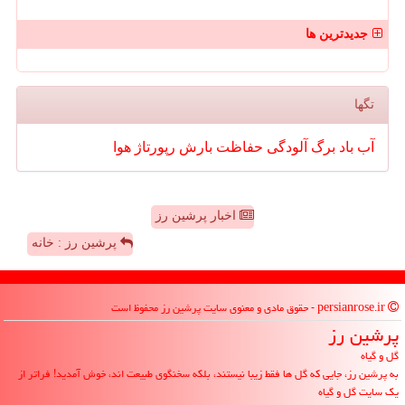
جدیدترین ها
تگها
آب
باد
برگ
آلودگی
حفاظت
بارش
رپورتاژ
هوا
اخبار پرشین رز
پرشین رز : خانه
persianrose.ir - حقوق مادی و معنوی سایت پرشین رز محفوظ است
پرشین رز
گل و گیاه
به پرشین رز، جایی که گل ها فقط زیبا نیستند، بلکه سخنگوی طبیعت اند، خوش آمدید! فراتر از
یک سایت گل و گیاه