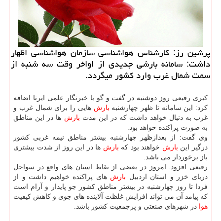
پرشین رز: كارشناس هواشناسی سازمان هواشناسی اظهار
داشت: سامانه بارشی جدیدی از اواخر وقت سه شنبه از
سمت شمال غرب وارد كشور میگردد.
كبری رفیعی روز دوشنبه در گفت و گو با خبرنگار علمی ایرنا اضافه
كرد: این سامانه تا ظهر چهارشنبه
بارش
هایی را برای شمال غرب و
غرب به دنبال خواهد داشت كه در این مدت
بارش
ها در این مناطق
به صورت پراكنده خواهد بود.
وی گفت: از بعدازظهر چهارشنبه بیشتر مناطق نیمه غربی كشور
درگیر این
بارش
خواهند بود كه
بارش
ها در این روز از شدت بیشتری
باز برخوردار می باشد.
رفیعی افزود: امروز در بعضی از نقاط استان های واقع در سواحل
دریای خزر و استان اردبیل
بارش
های پراكنده خواهیم داشت و از
فردا تا روز چهارشنبه در بیشتر مناطق كشور جو پایدار و آرام است
كه پیامد آن می تواند افزایش غلظت آلاینده های جوی و كاهش كیفیت
هوا
در شهرهای صنعتی و پرجمعیت كشور باشد.