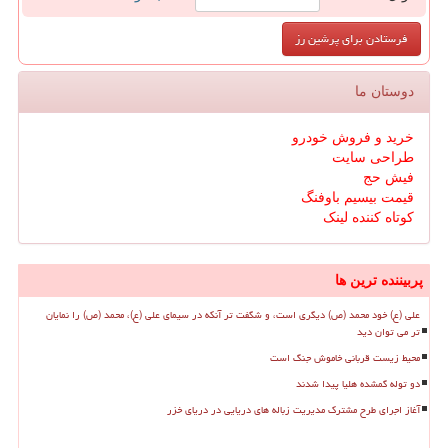
دوستان ما
خرید و فروش خودرو
طراحی سایت
فیش حج
قیمت بیسیم باوفنگ
کوتاه کننده لینک
پربیننده ترین ها
علی (ع) خود محمد (ص) دیگری است، و شگفت تر آنکه در سیمای علی (ع)، محمد (ص) را نمایان
تر می توان دید
محیط زیست قربانی خاموش جنگ است
دو توله گمشده هلیا پیدا شدند
آغاز اجرای طرح مشترک مدیریت زباله های دریایی در دریای خزر