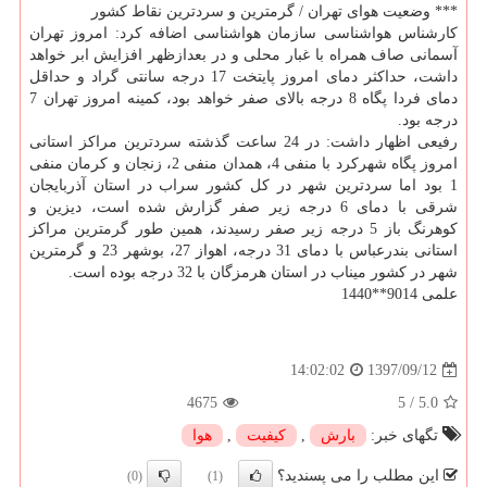
*** وضعیت هوای تهران / گرمترین و سردترین نقاط كشور
كارشناس هواشناسی سازمان هواشناسی اضافه كرد: امروز تهران
آسمانی صاف همراه با غبار محلی و در بعدازظهر افزایش ابر خواهد
داشت، حداكثر دمای امروز پایتخت 17 درجه سانتی گراد و حداقل
دمای فردا پگاه 8 درجه بالای صفر خواهد بود، كمینه امروز تهران 7
درجه بود.
رفیعی اظهار داشت: در 24 ساعت گذشته سردترین مراكز استانی
امروز پگاه شهركرد با منفی 4، همدان منفی 2، زنجان و كرمان منفی
1 بود اما سردترین شهر در كل كشور سراب در استان آذربایجان
شرقی با دمای 6 درجه زیر صفر گزارش شده است، دیزین و
كوهرنگ باز 5 درجه زیر صفر رسیدند، همین طور گرمترین مراكز
استانی بندرعباس با دمای 31 درجه، اهواز 27، بوشهر 23 و گرمترین
شهر در كشور میناب در استان هرمزگان با 32 درجه بوده است.
علمی 9014**1440
1397/09/12
14:02:02
4675
5
/
5.0
تگهای خبر:
بارش
,
كیفیت
,
هوا
این مطلب را می پسندید؟
(0)
(1)