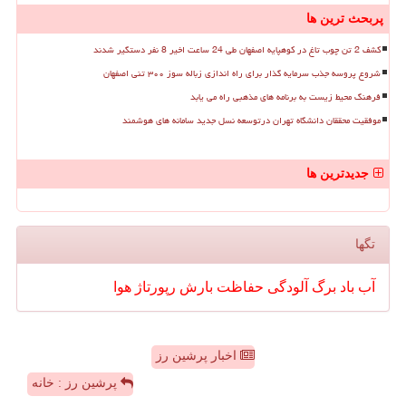
پربحث ترین ها
کشف 2 تن چوب تاغ در کوهپایه اصفهان طی 24 ساعت اخیر 8 نفر دستگیر شدند
شروع پروسه جذب سرمایه گذار برای راه اندازی زباله سوز ۳۰۰ تنی اصفهان
فرهنگ محیط زیست به برنامه های مذهبی راه می یابد
موفقیت محققان دانشگاه تهران درتوسعه نسل جدید سامانه های هوشمند
جدیدترین ها
تگها
آب
باد
برگ
آلودگی
حفاظت
بارش
رپورتاژ
هوا
اخبار پرشین رز
پرشین رز : خانه