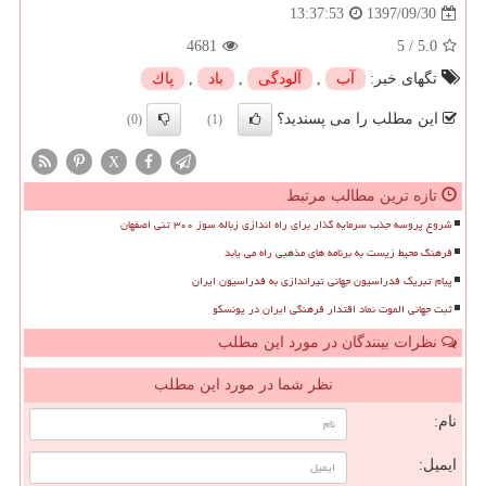
1397/09/30
13:37:53
4681
5
/
5.0
تگهای خبر:
آب
,
آلودگی
,
باد
,
پاك
این مطلب را می پسندید؟
(0)
(1)
X
تازه ترین مطالب مرتبط
شروع پروسه جذب سرمایه گذار برای راه اندازی زباله سوز ۳۰۰ تنی اصفهان
فرهنگ محیط زیست به برنامه های مذهبی راه می یابد
پیام تبریک فدراسیون جهانی تیراندازی به فدراسیون ایران
ثبت جهانی الموت نماد اقتدار فرهنگی ایران در یونسکو
نظرات بینندگان در مورد این مطلب
نظر شما در مورد این مطلب
نام:
ایمیل: