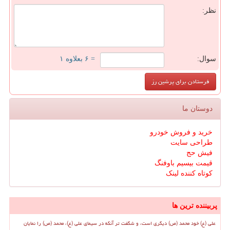
نظر:
سوال:
= ۶ بعلاوه ۱
دوستان ما
خرید و فروش خودرو
طراحی سایت
فیش حج
قیمت بیسیم باوفنگ
کوتاه کننده لینک
پربیننده ترین ها
علی (ع) خود محمد (ص) دیگری است، و شگفت تر آنکه در سیمای علی (ع)، محمد (ص) را نمایان