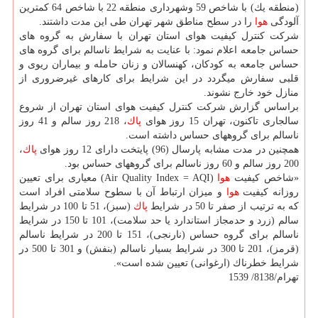
(منطقه یك) با شاخص 59 وشهرداری منطقه 22 با شاخص 64 كمترین
آلودگی
هوا
را در سطح مناطق شهر تهران طی این مدت داشتند.
شركت كنترل كیفیت هوای استان تهران با سفارش به گروه های
حساس جامعه اعلام نمود: با عنایت به شرایط ناسالم برای گروه های
حساس جامعه به كودكان، كهنسالان و زنان حامله و بیماران ریوی و
قلبی سفارش میگردد در این شرایط برای كارهای غیرضروری از
منازل خود خارج نشوند.
براساس گزارش شركت كنترل كیفیت هوای استان تهران از شروع
سالجاری تاكنون، تهران 15 روز هوای
پاك
، 218 روز سالم و 41 روز
ناسالم برای گروههای حساس داشته است.
همچنین در مدت مشابه پارسال (96) پایتخت دارای 12 روز هوای
پاك
،
200 روز سالم و 60 روز ناسالم برای گروههای حساس بود.
«شاخص كیفیت
هوا
(Air Quality Index = AQI) معیاری برای تعیین
روزانه كیفیت
هوا
و میزان ارتباط آن با سطوح سلامتی افراد است
كه به ترتیب از صفر تا 50 در شرایط
پاك
(سبز)، 51 تا 100 در شرایط
سالم (زرد و حدمجاز استاندارد یا حد سلامت)، 101 تا 150 در شرایط
ناسالم برای گروه حساس (نارنجی)، 151 تا 200 در شرایط ناسالم
(قرمز)، 201 تا 300 در شرایط بسیار ناسالم (بنفش) و 301 تا 500 در
شرایط خطرناك (ارغوانی) تعیین شده است».
تهرام/8138/ 1539