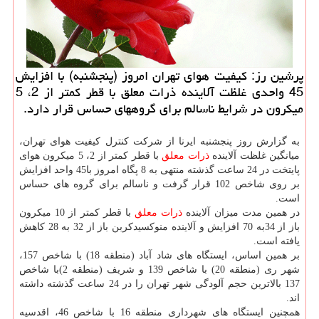
پرشین رز: كیفیت هوای تهران امروز (پنجشنبه) با افزایش
45 واحدی غلظت آلاینده ذرات معلق با قطر كمتر از 2، 5
میكرون در شرایط ناسالم برای گروههای حساس قرار دارد.
به گزارش روز پنجشنبه ایرنا از شركت كنترل كیفیت هوای تهران،
میانگین غلظت آلاینده
ذرات معلق
با قطر كمتر از 2، 5 میكرون هوای
پایتخت در 24 ساعت گذشته منتهی به 8 پگاه امروز با45 واحد افزایش
بر روی شاخص 102 قرار گرفت و ناسالم برای گروه های حساس
است.
در همین مدت میزان آلاینده
ذرات معلق
با قطر كمتر از 10 میكرون
باز از 34به 70 افزایش و آلاینده منوكسیدكربن باز از 32 به 28 كاهش
یافته است.
بر همین اساس، ایستگاه های شاد آباد (منطقه 18) با شاخص 157،
شهر ری (منطقه 20) با شاخص 139 و شریف (منطقه 2)با شاخص
137 بالاترین حجم آلودگی شهر تهران را در 24 ساعت گذشته داشته
اند.
همچنین ایستگاه های شهرداری منطقه 16 با شاخص 46، اقدسیه