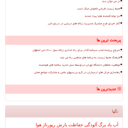
تر می توان دید
محیط زیست قربانی خاموش جنگ است
دو توله گمشده هلیا پیدا شدند
آغاز اجرای طرح مشترک مدیریت زباله های دریایی در دریای خزر
پربحث ترین ها
شروع پروسه جذب سرمایه گذار برای راه اندازی زباله سوز ۳۰۰ تنی اصفهان
فرهنگ محیط زیست به برنامه های مذهبی راه می یابد
موفقیت محققان دانشگاه تهران درتوسعه نسل جدید سامانه های هوشمند
رهاسازی مرال های ارسباران در گرو بررسیهای علمی و مشارکت جوامع محلی
جدیدترین ها
تگها
آب
باد
برگ
آلودگی
حفاظت
بارش
رپورتاژ
هوا