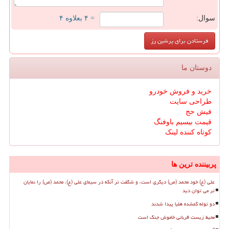
سوال:
= ۴ بعلاوه ۴
دوستان ما
خرید و فروش خودرو
طراحی سایت
فیش حج
قیمت بیسیم باوفنگ
کوتاه کننده لینک
پربیننده ترین ها
علی (ع) خود محمد (ص) دیگری است، و شگفت تر آنکه در سیمای علی (ع)، محمد (ص) را نمایان
تر می توان دید
دو توله گمشده هلیا پیدا شدند
محیط زیست قربانی خاموش جنگ است