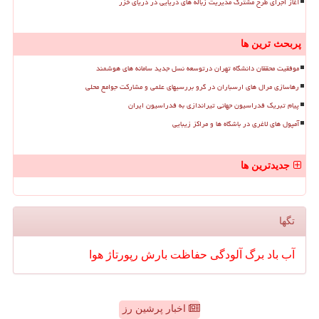
آغاز اجرای طرح مشترک مدیریت زباله های دریایی در دریای خزر
پربحث ترین ها
موفقیت محققان دانشگاه تهران درتوسعه نسل جدید سامانه های هوشمند
رهاسازی مرال های ارسباران در گرو بررسیهای علمی و مشارکت جوامع محلی
پیام تبریک فدراسیون جهانی تیراندازی به فدراسیون ایران
آمپول های لاغری در باشگاه ها و مراکز زیبایی
جدیدترین ها
تگها
آب
باد
برگ
آلودگی
حفاظت
بارش
رپورتاژ
هوا
اخبار پرشین رز