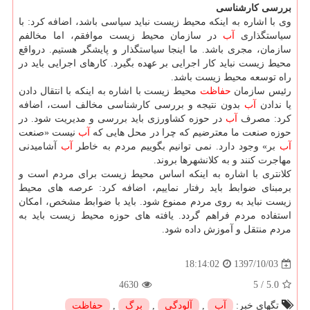
بررسی كارشناسی
وی با اشاره به اینكه محیط زیست نباید سیاسی باشد، اضافه كرد: با
سیاستگذاری
آب
در سازمان محیط زیست موافقم، اما مخالفم
سازمان، مجری باشد. ما اینجا سیاستگذار و پایشگر هستیم. درواقع
محیط زیست نباید كار اجرایی بر عهده بگیرد. كارهای اجرایی باید در
راه توسعه محیط زیست باشد.
رئیس سازمان
حفاظت
محیط زیست با اشاره به اینكه با انتقال دادن
یا ندادن
آب
بدون نتیجه و بررسی كارشناسی مخالف است، اضافه
كرد: مصرف
آب
در حوزه كشاورزی باید بررسی و مدیریت شود. در
حوزه صنعت ما معترضیم كه چرا در محل هایی كه
آب
نیست «صنعت
آب
بر» وجود دارد. نمی توانیم بگوییم مردم به خاطر
آب
آشامیدنی
مهاجرت كنند و به كلانشهرها بروند.
كلانتری با اشاره به اینكه اساس محیط زیست برای مردم است و
برمبنای ضوابط باید رفتار نماییم، اضافه كرد: عرصه های محیط
زیست نباید به روی مردم ممنوع شود. باید با ضوابط مشخص، امكان
استفاده مردم فراهم گردد. یافته های حوزه محیط زیست باید به
مردم منتقل و آموزش داده شود.
1397/10/03
18:14:02
4630
5
/
5.0
تگهای خبر:
آب
,
آلودگی
,
برگ
,
حفاظت