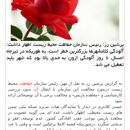
پرشین رز: رئیس سازمان حفاظت محیط زیست اظهار داشت:
آلودگی كلانشهرها بزرگترین خطر است، به طوریكه در تیرماه
امسال ۶ روز آلودگی ازون به حدی بالا بود كه شهر باید
تعطیل می شد.
به گزارش پرشین رز به نقل از مهر، رئیس سازمان
حفاظت
محیط
زیست درمورد مخالفت این سازمان با انتقال
آب
بدون بررسی
كارشناسی و «معاهده پاریس» و مخالفت برخی با آن توضیحاتی ارائه
نمود.
عیسی كلانتری در دیدار با نمایندگان هیات مدیره شبكه ملی سمن
های زیست محیطی، اظهار داشت: عده ای می گویند عضویت در
معاهده پاریس موجب عقب افتادگی كشور، عدم توسعه، فقر و
بدبختی میگردد. درصورتیكه قضیه كاملا برعكس است و وقتی با عدد
و رقم با این افراد صحبت می شود، خودرا كنار می كشند.