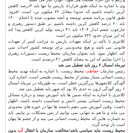
وی با اشاره به اینكه طبق قرارداد پاریس ما تنها باید ۴درصد كاهش
كربن داشته باشیم كه حدودا معادل ۷۲ میلیون تن، است، افزود:
طبق قانون برنامه ششم توسعه و آنچه مصوب شده تا اختتام ۱۴۰۰
باید ۲۰ درصد كاهش كربن داشته باشیم. بر طبق دستور رهبری و
چارچوب چشم انداز ۱۴۰۴ باید ۴۱ درصد تولید كربن كاهش پیدا كند
كه این میزان حدود ۷۳۲ میلیون تن است.
كلانتری با تاكید بر اینكه تعهدات پاریس به مراتب كمتر از تعهدات
قانونی می باشد و هیچ محدودیتی برای توسعه كشور احداث نمی
كند، اظهار نمود: باید بعنوان سازمان محیط زیست دستورات رهبری
را اجرا نماییم كه این به معنای كاهش ۴۱ درصدی است.
تیرماه امسال ۶ روز باید تعطیل می شد
رئیس سازمان
حفاظت
محیط زیست، با اشاره به اینكه تهدید محیط
زیست انسانی بسیار بیشتر از محیط زیست طبیعی است، اشاره كرد:
آلودگی كلانشهرها بزرگترین خطر است، به طوریكه در تیرماه امسال
۶ روز آلودگی ازون به حدی بالا بود كه شهر باید تعطیل می شد.
كلانتری با اشاره به اینكه سمن ها باید آموزش ببینند و درباره مسائل
محیط زیست انسانی بیشتر دانش و حساسیت داشته باشند، اظهار
داشت: وقتی آموزش نمی دهیم دانسته ها تنها در حوزه های محدودی
می ماند و ما هم به تنهایی نمی توانیم از پس مشكلات بر بیاییم. باید
به خسارت هایی كه محیط زیست انسانی می بیند و از چشم ها پنهان
است باز توجه گردد.
محیط زیست نباید سیاسی باشد/مخالفت سازمان با انتقال
آب
بدون