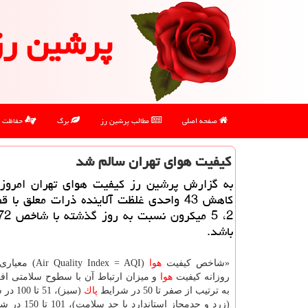
پرشین رز
صفحه اصلی
مطالب پرشین رز
برگ
حفاظت
كیفیت هوای تهران سالم شد
به گزارش پرشین رز كیفیت هوای تهران امروز (
كاهش 43 واحدی غلظت آلاینده ذرات معلق با ق
باشد.
«شاخص كیفیت
هوا
(uality Index = AQI
روزانه كیفیت
هوا
و میزان ارتباط آن با سطوح سلامتی اف
به ترتیب از صفر تا 50 در شرایط
پاك
(سبز)، 1
(زرد و حدمجاز استاندا