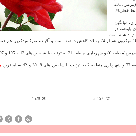
برای گروه حساس (نارنجی)، 151 تا 200 در شرایط ناسالم (قرمز)، 201
سالم (بنفش) و 301 تا 500 در شرایط خطرناك
ن، میانگین
یكرون هوای پایتخت در
با قطر كمتر از 10 میكرون هم از 74 به 39 كاهش داشته است و آلاینده منوكسیدكربن 
ه
4529
5
/
5.0
X