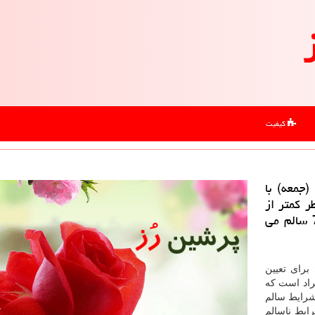
کیفیت
جمعه) با
طر كمتر از
2، 5 میكرون نسبت به روز گذشته با شاخص 72 سالم می
Air Q) معیاری برای تعیین
راد است كه
5 تا 100 در شرایط سالم
رد یا حد سلامت)، 101 تا 150 در شرایط ناسالم