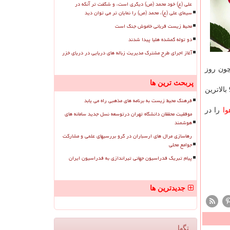
علی (ع) خود محمد (ص) دیگری است، و شگفت تر آنکه در
سیمای علی (ع)، محمد (ص) را نمایان تر می توان دید
محیط زیست قربانی خاموش جنگ است
دو توله گمشده هلیا پیدا شدند
آغاز اجرای طرح مشترک مدیریت زباله های دریایی در دریای خزر
هم همچون روز
پربحث ترین ها
بر همین اساس، ایستگاه های شاد آباد(منطقه 18)، تربیت مدرس(منطقه 6) و شهرداری منطقه 21 به ترتیب با شاخص های 112، 105 و 97 بالاترین
فرهنگ محیط زیست به برنامه های مذهبی راه می یابد
وا
را در
موفقیت محققان دانشگاه تهران درتوسعه نسل جدید سامانه های
هوشمند
رهاسازی مرال های ارسباران در گرو بررسیهای علمی و مشارکت
جوامع محلی
پیام تبریک فدراسیون جهانی تیراندازی به فدراسیون ایران
جدیدترین ها
تگها