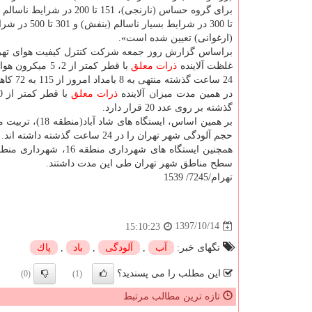
تا 300 در شرایط بسیار نا
(ارغوانی) تعیین شده است».
براساس گزارش روز جمعه شركت كنترل كیفیت هوای تهرا
غلظت آلاینده
ذرات معلق
با قطر كمتر از 2، 5 م
24 ساعت گذشته منتهی به 8 بامداد امروز از 115 به 72 كاهش داشته است.
در همین مدت میزان آلاینده
ذرات معلق
گذشته بر روی عدد 20 قرار دارد.
حجم آلودگی شهر تهران را در 24 ساعت گذشته داشته اند.
همچنین ایستگاه های شهرداری منطقه 16، شهرداری منطقه 22 و شهرداری منطقه 2 به ترتیب با شاخص های 8، 39 و 42 سالم ترین
سطح مناطق شهر تهران طی این مدت داشتند.
تهرام/7245/ 1539
1397/10/14
15:10:23
تگهای خبر:
آب
,
آلودگی
,
باد
,
پاك
این مطلب را می پسندید؟
(0)
(1)
تازه ترین مطالب مرتبط