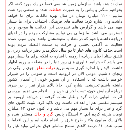
نمك نداشته باشد. سازمان زمین شناسی فقط در یك مورد گفته اگر
بخواهیم منگنز و پتاس را به صورت
حفاظت
شده و صنعتی برداشت
نماییم ۱۲۰۰ میلیارد تومان در سال بهره مالكانه برای ما خواهد
داشت.وی اشاره كرد: فعالیت های فرهنگی اجتماعی برای ما بسیار
مهم می باشد و گزارش های تشریحی این فعالیت ها موجود و در
دسترس می باشد. ما زمانی می توانیم مشاركت مردم را در احیای
دریاچه داشته باشیم كه در تضاد با معیشتشان نباشد. بدین سبب عمده
فعالیت ما آگاهی بخشی و حركت به سمت اقتصاد مردم بوده
است.
حذف كانون های غبار تا دو سال دیگر
مدیر دفتر برنامه ریزی و
تلفیق ستاد احیای دریاچه ارومیه با اشاره به اینكه برای ما بسیار مهم
می باشد كه بتوانیم فناوری های روز دنیا را در منطقه بیاوریم اظهار
داشت: لایدار یا اندازه گیری نمایه توزیع
ذرات معلق
جوی را یكی در
زنجان داشتیم، دومی الان در ارومیه است و سومی را در شیراز
خواهیم داشت كه با استفاده از آن تصویر خوبی از آسمان كشور
داشته باشیم.تجریشی اشاره كرد: حالا بالای هزار نفر را در شرق
دریاچه آزمایش خون، تست اجزای خون و … انجام می دهیم. بررسی
اثرات التهابی ذرات گرد و غبار نشأت گرفته از دریاچه ارومیه بر
سیستم تنفسی هم از اهداف ماست.وی تاكید كرد: تثبیت كانون های
گرد و غبار برای ما بسیار مهم می باشد و تا كنون حدود ۶۲ میلیارد
تومان هزینه كرده ایم. ۷ ایستگاه پایش
گرد و خاك
مستقر شده و
بالای یك میلیون هكتار طرح قرق را انجام داده ایم و این اقدامات
سبب شده ۶۱ درصد كاهش سطح مناطق فوق بحرانی تولید غبار را