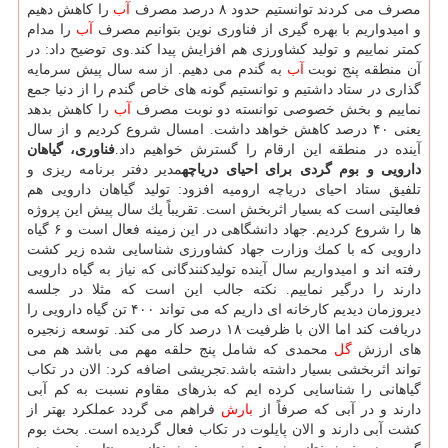
مصرف می كردند توانستیم حدود ۸ درصد مصرف
آب
را كاهش دهیم
و امیدواریم با بهره گیری از فناوری نوین بتوانیم مصرف
آب
را مدام
كمتر نماییم و تولید كشاورزی هم افزایش پیدا كند.وی توضیح داد: در
آن منطقه پنج نوبت
آب
به گندم می دهیم. از سه سال پیش سرمایه
گذاری در ستاد داشتیم و توانستیم گونه های خاص گندم را از دنیا جمع
نماییم و بخش خصوصی توانسته دو نوبت مصرف
آب
را كاهش بدهد
یعنی ۴۰ درصد كاهش خواهد داشت. امسال شروع كردیم و از سال
آینده در منطقه این ارقام را گسترش خواهیم داد.
فناوری، گیاهان
دارویی و بوم گردی برای احیای دریاچه
مدیر دفتر برنامه ریزی و
تلفیق ستاد احیای دریاچه ارومیه افزود: تولید گیاهان دارویی هم
فعالیتی است كه بسیار اثربخش است. تقریباً یك سال پیش این پروژه
ها را شروع كردیم. جهاد دانشگاهی در این زمینه فعال است و ۶ گیاه
دارویی كه با كمك وزارت جهاد كشاورزی شناسایی شده زیر كشت
رفته اند و امیدواریم سال آینده تولیدكنندگانی كه نیاز به گیاه دارویی
دارند را درگیر نماییم. نكته جالب این است كه مثلا در جلسه
دیروزمان دیدیم كارخانه ای داریم كه می تواند ۴۰۰ تن گیاه دارویی را
دریافت كند اما الان با ظرفیت ۱۸ درصد كار می كند. توسعه زنجیره
های ارزش
گل
محمدی كه شامل پنج حلقه مهم می باشد هم می
تواند اثربخشی بسیار داشته باشد.تجریشی اضافه كرد: الان در تكاب
گیاهانی را شناسایی كرده ایم كه بذرهای مقاوم نسبت به كم آبی
دارند و در آبی كه صرفاً از
بارش
فراهم می گردد عملكرد بهتر از
كشت آبی دارند و الان پایلوت در تكاب فعال گردیده است. بحث بوم