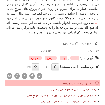
دریاچه ارومیه را داشته باشیم و سوم اینكه تأمین كامل و در زمان
مناسب اعتبارات برای تسریع در روند اجرای پروژه های طرح نجات
دریاچه ارومیه را شاهد باشیم. در این شرایط طی سه سال آینده به
این هدف می رسیم و ۹۵ درصد كانون های فوق بحرانی تولید غبار زیر
آب
می رود.تجریشی اظهار داشت: در دنیا هم به این نتیجه رسیده اند
كه هیچ گاه نمی توانیم دریاچه ها را به وضعیت اولیه برگردانیم اما باید
بتوانیم دست كم اهداف بهداشتی مان را تأمین نماییم.
1397/10/19
14:25:32
5333
5
/
5.0
تگهای خبر:
آب
,
باد
,
بارش
,
بحران
این مطلب را می پسندید؟
(0)
(1)
X
تازه ترین مطالب مرتبط
فرهنگ محیط زیست به برنامه های مذهبی راه می یابد
رهاسازی مرال های ارسباران در گرو بررسیهای علمی و مشارکت جوامع محلی
پیام تبریک فدراسیون جهانی تیراندازی به فدراسیون ایران