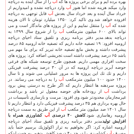
بهره برده ایم و برای برخی پروژه ها كه
آب
را از سال آینده به دریاچه
وارد میكند هزینه شده اما هنوز
آب
وارد دریاچه نشده و امیدواریم از
خرداد سال آینده و بعد خرداد سال بعدش
آب
قابل توجهی به دریاچه
افزوده خواهد شد.وی تاكید كرد: ۱۳۵۰ میلیارد تومان تا الان هزینه
شده كه
آب
را منتقل نماییم و این از پروژه های ماندگار است و می
تواند بالای ۶۰۰ میلیون مترمكعب
آب
را از شروع سال ۱۳۹۹ به
دریاچه بدهد.مدیر دفتر برنامه ریزی و تلفیق ستاد احیای دریاچه
ارومیه افزود: ۱۹ تصفیه خانه داریم كه تصفیه خانه ارومیه ۸۵ درصد
پیشرفت داشته و بخش مایع تصفیه خانه تبریز كه برای ما مهم می
باشد ۶۵ درصد پیشرفت داشته است.تجریشی اضافه كرد: پروژه های
سخت افزاری مهمی داریم. همچون طرح توسعه شبكه های فرعی
حوضه آبریز دریاچه ارومیه كه در آن ۳۰ درصد پیشرفت فیزیكی
داریم و تك تك این پروژه ها به مرور عملیاتی می شوند و تا سال
۱۴۰۰ حدود ۱۰۰ میلیون مترمكعب
آب
را به دریاچه می رسانند. در
پروژه سردهنه ها انتظار داریم كه اگر طرح به درستی پیش برود
برداشت
آب
از رودخانه های حوضه معقول تر باشد و برداشت
غیرمجازمان محدودتر شود.وی افزود: مرمت و بازسازی تأسیسات در
حال بهره برداری هم ۳۵ درصد پیشرفت فیزیكی دارد و انتظار داریم تا
سال ۱۴۰۱ صد میلیون متر مكعب
آب
از این طریق به سمت دریاچه
ارومیه رهاسازی شود.
كاهش ۴۰ درصدی
آب
كشاورزی همراه با
افزایش تولید
مدیر دفتر برنامه ریزی و تلفیق ستاد احیای دریاچه
ارومیه اشاره كرد: اگر بخواهیم به تراز اكولوژیك برسیم حتماً باید
مصرف
آب
كشاورزی را در حد ۴۰ درصد كاهش بدهیم. به جهت اینكه