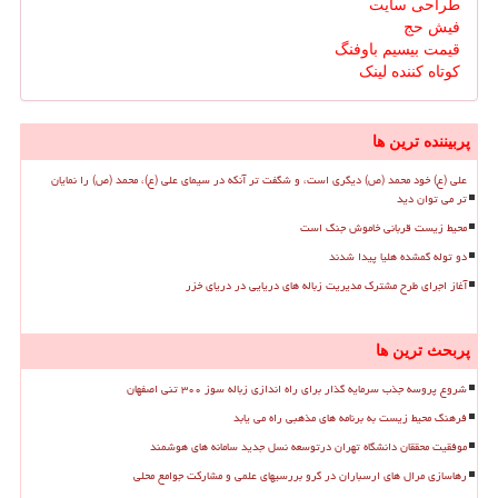
طراحی سایت
فیش حج
قیمت بیسیم باوفنگ
کوتاه کننده لینک
پربیننده ترین ها
علی (ع) خود محمد (ص) دیگری است، و شگفت تر آنکه در سیمای علی (ع)، محمد (ص) را نمایان
تر می توان دید
محیط زیست قربانی خاموش جنگ است
دو توله گمشده هلیا پیدا شدند
آغاز اجرای طرح مشترک مدیریت زباله های دریایی در دریای خزر
پربحث ترین ها
شروع پروسه جذب سرمایه گذار برای راه اندازی زباله سوز ۳۰۰ تنی اصفهان
فرهنگ محیط زیست به برنامه های مذهبی راه می یابد
موفقیت محققان دانشگاه تهران درتوسعه نسل جدید سامانه های هوشمند
رهاسازی مرال های ارسباران در گرو بررسیهای علمی و مشارکت جوامع محلی