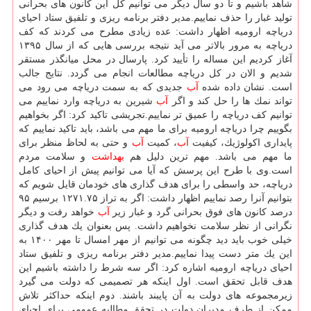
شاهد باشیم و تا دو سال دیگر می توانیم كل این كانون های بحرانی
تولید غبار را حذف نماییم.مدیر دفتر برنامه ریزی و تلفیق ستاد احیای
دریاچه ارومیه اظهار داشت: عده زیادی مطرح می كردند كه كف
دریاچه به مرور بالاتر می آید نتیجه بررسی هایی كه از سال ۱۳۹۵
آغاز كردیم این مساله را تأیید كرد. پارسال در محل میانگذر مستقر
شدیم و الان در كل دریاچه مطالعات انجام می گردد. نتایج جالب
است. نشان داده شده
آب
جدیدی كه به سمت دریاچه می رود می
تواند نمك ها را حل كند و اگر
آب
شیرین به دریاچه وارد نماییم می
توانیم كف دریاچه را عمیق تر نماییم.تجریشی تاكید كرد: اگر بخواهیم
بگوییم چرا دریاچه ارومیه برای ما مهم می باشد، باید تاكید نماییم كه
پایداری اكولوژیك، كیفیت
آب
، كمیت
آب
و حتی به لحاظ منظر برای
ما مهم می باشد. مهم ترین دلیل هم
بهداشت
و سلامت مردم
است.وی با طرح این پرسش كه آیا می توانیم پیش از احیای كامل
دریاچه، حد واسطی را برای هدف گذاری های خودمان قایل شویم كه
بتوانیم آنرا رصد نماییم اظهار داشت: اگر به تراز ۱۲۷۱.۷۵ برسیم ۹۵
درصد كانون های فوق بحرانی گرد و غبار زیر
آب
خواهد رفت و دیگر
نگرانی از نظر سلامت نخواهیم داشت. پس بعنوان یك هدف گذاری
خیلی خوب باید دید چگونه می توانیم از مهر امسال تا مهر ۱۴۰۰ به
این یك متر دست پیدا نماییم.مدیر دفتر برنامه ریزی و تلفیق ستاد
احیای دریاچه ارومیه اشاره كرد: اگر سه شرط را داشته باشیم این
هدف قابل تحقق است. اول اینكه هر تصمیمی كه دولت می گیرد
زیرمجموعه های دولت به آن پایبند باشند. دوم اینكه حداكثر تلاش
ممكن از طرف مدیران دولت در تحقق مطالبه عمومی برای احیای