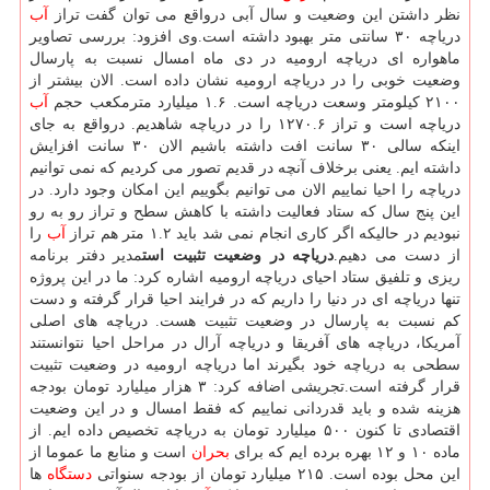
نظر داشتن این وضعیت و سال آبی درواقع می توان گفت تراز
آب
دریاچه ۳۰ سانتی متر بهبود داشته است.وی افزود: بررسی تصاویر
ماهواره ای دریاچه ارومیه در دی ماه امسال نسبت به پارسال
وضعیت خوبی را در دریاچه ارومیه نشان داده است. الان بیشتر از
۲۱۰۰ كیلومتر وسعت دریاچه است. ۱.۶ میلیارد مترمكعب حجم
آب
دریاچه است و تراز ۱۲۷۰.۶ را در دریاچه شاهدیم. درواقع به جای
اینكه سالی ۳۰ سانت افت داشته باشیم الان ۳۰ سانت افزایش
داشته ایم. یعنی برخلاف آنچه در قدیم تصور می كردیم كه نمی توانیم
دریاچه را احیا نماییم الان می توانیم بگوییم این امكان وجود دارد. در
این پنج سال كه ستاد فعالیت داشته با كاهش سطح و تراز رو به رو
نبودیم در حالیكه اگر كاری انجام نمی شد باید ۱.۲ متر هم تراز
آب
را
از دست می دهیم.
دریاچه در وضعیت تثبیت است
مدیر دفتر برنامه
ریزی و تلفیق ستاد احیای دریاچه ارومیه اشاره كرد: ما در این پروژه
تنها دریاچه ای در دنیا را داریم كه در فرایند احیا قرار گرفته و دست
كم نسبت به پارسال در وضعیت تثبیت هست. دریاچه های اصلی
آمریكا، دریاچه های آفریقا و دریاچه آرال در مراحل احیا نتوانستند
سطحی به دریاچه خود بگیرند اما دریاچه ارومیه در وضعیت تثبیت
قرار گرفته است.تجریشی اضافه كرد: ۳ هزار میلیارد تومان بودجه
هزینه شده و باید قدردانی نماییم كه فقط امسال و در این وضعیت
اقتصادی تا كنون ۵۰۰ میلیارد تومان به دریاچه تخصیص داده ایم. از
ماده ۱۰ و ۱۲ بهره برده ایم كه برای
بحران
است و منابع ما عموما از
این محل بوده است. ۲۱۵ میلیارد تومان از بودجه سنواتی
دستگاه
ها