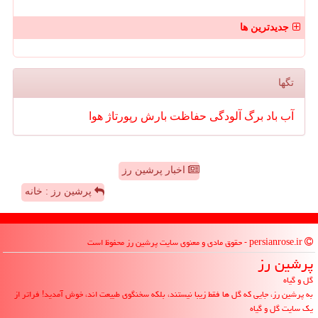
جدیدترین ها
تگها
آب
باد
برگ
آلودگی
حفاظت
بارش
رپورتاژ
هوا
اخبار پرشین رز
پرشین رز : خانه
persianrose.ir - حقوق مادی و معنوی سایت پرشین رز محفوظ است
پرشین رز
گل و گیاه
به پرشین رز، جایی که گل ها فقط زیبا نیستند، بلکه سخنگوی طبیعت اند، خوش آمدید! فراتر از
یک سایت گل و گیاه