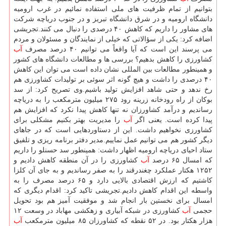
بتوانیم از تمام ظرفیت های ملی استفاده نمائیم در غرب ارومیه
دانشگاه ارومیه و در شرق دانشگاه تبریز و در جنوب دریاچه شركت
های مشاور را داریم كه كاهش ۴۰ درصدی را دنبال می كنند.تجریشی
اضافه كرد: یكی از سؤالاتی كه خیلی از نمایندگان و مسئولان و مردم
می پرسند این است كه آیا واقعاً می توانیم ۴۰ درصد مصرف
آب
كشاورزی را كاهش بدهیم؟ بررسی ها و مطالعات دانشگاه های كشور
و همینطور مطالعات بین المللی نشان داده است می توان این كاهش
۴۰ درصدی را داشت و هیچ گونه اثر سوئی بر تولیدات كشاورزی هم
رخ ندهد و حتی شاهد افزایش تولید باشیم.وی تصریح كرد: از سد
بوكان از راه رودخانه زرینه رود ۲۷۵ میلیون مترمكعب را به دریاچه
رساندیم و درآمد كشاورزان نه تنها كاهش پیدا نكرد كه افزایش هم
پیدا كرده است. یعنی اگر
آب
را مدیریت بهتر بكنیم مشكلی برای
كشاورزی نخواهیم داشت. این از دستاوردهایی است كه در جاهای
دیگر كشور هم می توانیم عمل نماییم.مدیر دفتر برنامه ریزی و تلفیق
ستاد احیای دریاچه ارومیه اظهار داشت: همینطور سد حسنلو را داریم
كه امسال ۶۵ درصد
آب
كشاورزی را در آن منطقه كاهش دادیم و
۱۲۵۲ هكتار عملكرد چغندرقند را به صفر رساندیم و به جای آن كلزا
كاشتیم كه ارزش اقتصادی بالایی دارد و ۶۵ درصد مصرف را به
واسطه این اقدام كاهش دادیم.تجریشی تاكید كرد: اقدام دیگری كه
امسال برای نخستین بار انجام شد و موفقیت آمیز هم بود تحویل
حجمی
آب
كشاورزی در شبكه آبیاری و زهكشی مهاباد در وسعت ۱۲
هزار هكتار بود. در ۵۲ نقطه كه كشاورزان ۸۵ میلیون مترمكعب
آب