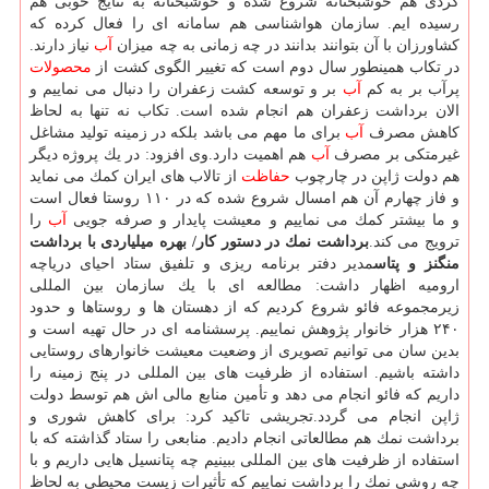
گردی هم خوشبختانه شروع شده و خوشبختانه به نتایج خوبی هم
رسیده ایم. سازمان هواشناسی هم سامانه ای را فعال كرده كه
كشاورزان با آن بتوانند بدانند در چه زمانی به چه میزان
آب
نیاز دارند.
در تكاب همینطور سال دوم است كه تغییر الگوی كشت از
محصولات
پرآب بر به كم
آب
بر و توسعه كشت زعفران را دنبال می نماییم و
الان برداشت زعفران هم انجام شده است. تكاب نه تنها به لحاظ
كاهش مصرف
آب
برای ما مهم می باشد بلكه در زمینه تولید مشاغل
غیرمتكی بر مصرف
آب
هم اهمیت دارد.وی افزود: در یك پروژه دیگر
هم دولت ژاپن در چارچوب
حفاظت
از تالاب های ایران كمك می نماید
و فاز چهارم آن هم امسال شروع شده كه در ۱۱۰ روستا فعال است
و ما بیشتر كمك می نماییم و معیشت پایدار و صرفه جویی
آب
را
ترویج می كند.
برداشت نمك در دستور كار/ بهره میلیاردی با برداشت
منگنز و پتاس
مدیر دفتر برنامه ریزی و تلفیق ستاد احیای دریاچه
ارومیه اظهار داشت: مطالعه ای با یك سازمان بین المللی
زیرمجموعه فائو شروع كردیم كه از دهستان ها و روستاها و حدود
۲۴۰ هزار خانوار پژوهش نماییم. پرسشنامه ای در حال تهیه است و
بدین سان می توانیم تصویری از وضعیت معیشت خانوارهای روستایی
داشته باشیم. استفاده از ظرفیت های بین المللی در پنج زمینه را
داریم كه فائو انجام می دهد و تأمین منابع مالی اش هم توسط دولت
ژاپن انجام می گردد.تجریشی تاكید كرد: برای كاهش شوری و
برداشت نمك هم مطالعاتی انجام دادیم. منابعی را ستاد گذاشته كه با
استفاده از ظرفیت های بین المللی ببینیم چه پتانسیل هایی داریم و با
چه روشی نمك را برداشت نماییم كه تأثیرات زیست محیطی به لحاظ