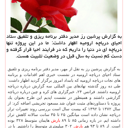
به گزارش پرشین رز مدیر دفتر برنامه ریزی و تلفیق ستاد
احیای دریاچه ارومیه اظهار داشت: ما در این پروژه تنها
دریاچه ای در دنیا را داریم كه در فرایند احیا قرار گرفته و
دست كم نسبت به سال قبل در وضعیت تثبیت هست.
به گزارش پرشین رز به نقل از مهر، مدیر دفتر برنامه ریزی و تلفیق
ستاد احیای دریاچه ارومیه در نشست خبری اهم اقدامات و برنامه
های نجات دریاچه ارومیه كه بامداد امروز برگزار گردید اظهار داشت:
طی ده روز گذشته نهادهای بین المللی سه گزارش درباره دریاچه
ارومیه داشتند. فرانس ۲۴، خبرگزاری های كره و چین درباره دریاچه
گزارشی داشتند و همینطور در نشست اپدیم این طرح بعنوان یك
پروژه با دستاوردهای مثبت عنوان شد.مسعود تجریشی اضافه كرد: از
سال ۱۳۷۲ تا ۱۳۹۲ كه بیست سال است بررسی روند تغییرات تراز
دریاچه نشان داده است میانگین ۲۵ تا ۳۵ سانت سالانه كاهش تراز
داشته ایم. در بازه زمانی ۸۵ تا ۸۹
بارش
هایمان متوسط ۳۲۸ بوده
است. از ۸۹ تا ۹۳ هم
بارش
۳۰۲ میلیمتری متوسط را داشتیم. با در