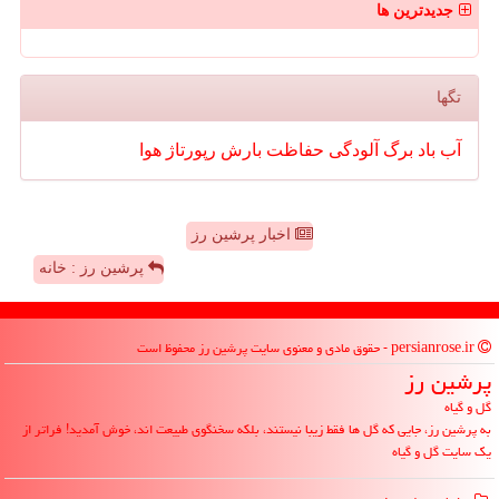
جدیدترین ها
تگها
آب
باد
برگ
آلودگی
حفاظت
بارش
رپورتاژ
هوا
اخبار پرشین رز
پرشین رز : خانه
persianrose.ir - حقوق مادی و معنوی سایت پرشین رز محفوظ است
پرشین رز
گل و گیاه
به پرشین رز، جایی که گل ها فقط زیبا نیستند، بلکه سخنگوی طبیعت اند، خوش آمدید! فراتر از
یک سایت گل و گیاه