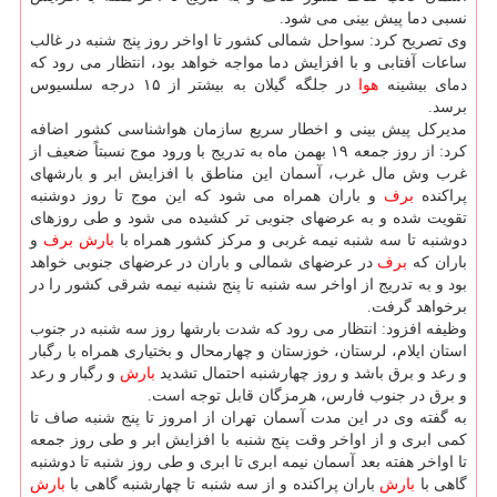
نسبی دما پیش بینی می شود.
وی تصریح كرد: سواحل شمالی كشور تا اواخر روز پنج شنبه در غالب
ساعات آفتابی و با افزایش دما مواجه خواهد بود، انتظار می رود كه
دمای بیشینه
هوا
در جلگه گیلان به بیشتر از ۱۵ درجه سلسیوس
برسد.
مدیركل پیش بینی و اخطار سریع سازمان هواشناسی كشور اضافه
كرد: از روز جمعه ۱۹ بهمن ماه به تدریج با ورود موج نسبتاً ضعیف از
غرب وش مال غرب، آسمان این مناطق با افزایش ابر و بارشهای
پراكنده
برف
و باران همراه می شود كه این موج تا روز دوشنبه
تقویت شده و به عرضهای جنوبی تر كشیده می شود و طی روزهای
دوشنبه تا سه شنبه نیمه غربی و مركز كشور همراه با
بارش
برف
و
باران كه
برف
در عرضهای شمالی و باران در عرضهای جنوبی خواهد
بود و به تدریج از اواخر سه شنبه تا پنج شنبه نیمه شرقی كشور را در
برخواهد گرفت.
وظیفه افزود: انتظار می رود كه شدت بارشها روز سه شنبه در جنوب
استان ایلام، لرستان، خوزستان و چهارمحال و بختیاری همراه با رگبار
و رعد و برق باشد و روز چهارشنبه احتمال تشدید
بارش
و رگبار و رعد
و برق در جنوب فارس، هرمزگان قابل توجه است.
به گفته وی در این مدت آسمان تهران از امروز تا پنج شنبه صاف تا
كمی ابری و از اواخر وقت پنج شنبه با افزایش ابر و طی روز جمعه
تا اواخر هفته بعد آسمان نیمه ابری تا ابری و طی روز شنبه تا دوشنبه
گاهی با
بارش
باران پراكنده و از سه شنبه تا چهارشنبه گاهی با
بارش