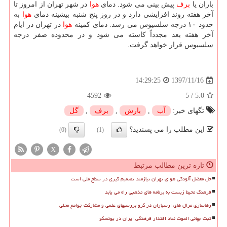
باران یا
برف
پیش بینی می شود. دمای
هوا
در شهر تهران از امروز تا
آخر هفته روند افزایشی دارد و در روز پنج شنبه بیشینه دمای
هوا
به
حدود ۱۰ درجه سلسیوس می رسد. دمای كمینه
هوا
در تهران در ایام
آخر هفته بعد مجدداً كاسته می شود و در محدوده صفر درجه
سلسیوس قرار خواهد گرفت.
1397/11/16
14:29:25
4592
5
/
5.0
تگهای خبر:
آب
,
بارش
,
برف
,
گل
این مطلب را می پسندید؟
(0)
(1)
X
تازه ترین مطالب مرتبط
حل معضل آلودگی هوای تهران نیازمند تصمیم گیری در سطح ملی است
فرهنگ محیط زیست به برنامه های مذهبی راه می یابد
رهاسازی مرال های ارسباران در گرو بررسیهای علمی و مشارکت جوامع محلی
ثبت جهانی الموت نماد اقتدار فرهنگی ایران در یونسکو