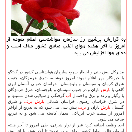
به گزارش پرشین رز سازمان هواشناسی اعلام نموده از
امروز تا آخر هفته هوای اغلب مناطق كشور صاف است و
دمای هوا افزایش می یابد.
مدیركل پیش بینی و اخطار سریع سازمان هواشناسی كشور در گفتگو
با خبرنگار مهر اعلام نمود: امروز دوشنبه، شرق هرمزگان، جنوب
شرق كرمان و سیستان و بلوچستان، خراسان جنوبی آسمان ابری
گاهی با
بارش
باران و در جنوب سیستان و بلوچستان، شرق هرمزگان
با رگبار و رعد و برق و احتمال
آب
گرفتگی و سیلابی شدن مسیلها و
در شرق خراسان رضوی، خراسان شمالی
بارش
برف
و شرق
گلستان
بارش
باران و
برف
پیش بینی می شود كه به تدریج از اواخر
امروز از سمت غرب ابرناكی آسمان كاسته می شود و به تدریج
صاف می شود.
احد وظیفه اضافه كرد: غیر از نوار شرقی، طی امروز تا آخر هفته
آسمان غالب نقاط كشور صاف و به تدریج تا آخر هفته با افزایش