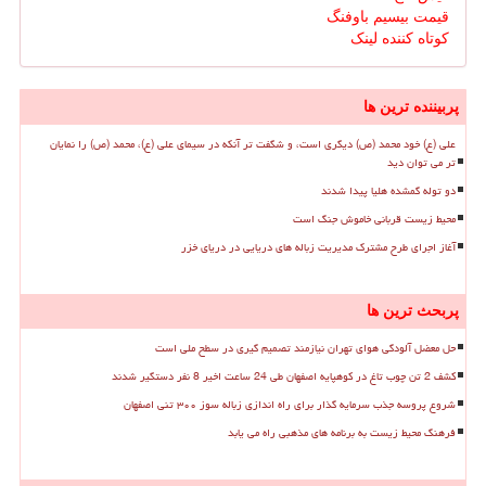
قیمت بیسیم باوفنگ
کوتاه کننده لینک
پربیننده ترین ها
علی (ع) خود محمد (ص) دیگری است، و شگفت تر آنکه در سیمای علی (ع)، محمد (ص) را نمایان
تر می توان دید
دو توله گمشده هلیا پیدا شدند
محیط زیست قربانی خاموش جنگ است
آغاز اجرای طرح مشترک مدیریت زباله های دریایی در دریای خزر
پربحث ترین ها
حل معضل آلودگی هوای تهران نیازمند تصمیم گیری در سطح ملی است
کشف 2 تن چوب تاغ در کوهپایه اصفهان طی 24 ساعت اخیر 8 نفر دستگیر شدند
شروع پروسه جذب سرمایه گذار برای راه اندازی زباله سوز ۳۰۰ تنی اصفهان
فرهنگ محیط زیست به برنامه های مذهبی راه می یابد