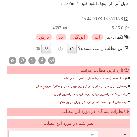
فایل آنرا از اینجا دانلود كنید: video/mp4
1397/11/28
15:44:00
4687
5
/
5.0
تگهای خبر:
آب
,
آلودگی
,
باد
,
بارش
این مطلب را می پسندید؟
(0)
(1)
X
تازه ترین مطالب مرتبط
فرهنگ محیط زیست به برنامه های مذهبی راه می یابد
رهاسازی مرال های ارسباران در گرو بررسیهای علمی و مشارکت جوامع محلی
پیام تبریک فدراسیون جهانی تیراندازی به فدراسیون ایران
ثبت جهانی الموت نماد اقتدار فرهنگی ایران در یونسکو
نظرات بینندگان در مورد این مطلب
نظر شما در مورد این مطلب
نام: