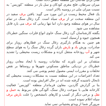
میزان سرطان، فلج مغزی كودكان و سل باز در منطقه "كوزبس" به
نسبت میزان ملی در روسیه بالاتر است.
یك فعال محیط زیست در این مورد می گوید: یافتن
برف
سفید در
این منطقه سخت تر از
برف
سیاه است. گرد زغال سنگ در تمام
سال در هوای منطقه وجود دارد اما تنها زمانی كه
برف
می بارد قابل
مشاهده می شود.
بگفته كارشناسان گرد زغال سنگ حاوی انواع فلزات سنگین خطرناك
همچون جیوه و آرسنیك است.
هم چنین به هنگام بارگیری زغال سنگ در قطارهای روباز برای
صادرات، وزش
باد
و
بارش
باران گرده زغال سنگ را به هوای سطح
شهر و
آب
رودخانه منتقل كرده و مشكلات زیست محیطی را تشدید
می كند.
منتقدان بر این باورند كه مقامات روسیه با ایجاد معادن روباز
خطرناك در نزدیكی مناطق مسكونیِ شهرها و روستاها بر نقض
تخلفات و مقررات ایمنی معمول چشم پوشی می كنند.
تعداد اعتراضات در این منطقه نسبت به مشكلات زیست محیطی كه
تابحال ناشنیده گرفته شده اند در حال افزایش بوده است.
بنا بر گزارش گاردین، معاون فرماندار منطقه "كوزبس" فعالیت
كارخانه هایی با سوخت زغال سنگ، آلودگی های مربوط به
حمل و
نقل
و برخی دیگر از كسب و كارهای نامشخص را علت
بارش
برف
سیاه اعلام نموده است.
مرورگر شما از ویدئو پشتیبانی نمی نماید.