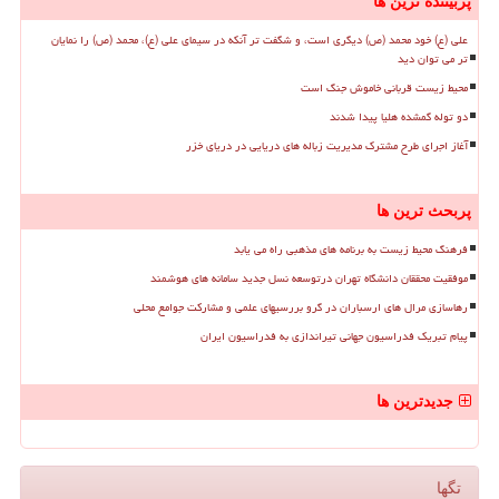
پربیننده ترین ها
علی (ع) خود محمد (ص) دیگری است، و شگفت تر آنکه در سیمای علی (ع)، محمد (ص) را نمایان
تر می توان دید
محیط زیست قربانی خاموش جنگ است
دو توله گمشده هلیا پیدا شدند
آغاز اجرای طرح مشترک مدیریت زباله های دریایی در دریای خزر
پربحث ترین ها
فرهنگ محیط زیست به برنامه های مذهبی راه می یابد
موفقیت محققان دانشگاه تهران درتوسعه نسل جدید سامانه های هوشمند
رهاسازی مرال های ارسباران در گرو بررسیهای علمی و مشارکت جوامع محلی
پیام تبریک فدراسیون جهانی تیراندازی به فدراسیون ایران
جدیدترین ها
تگها