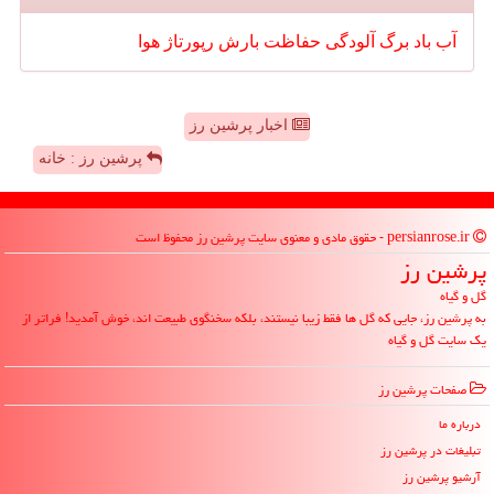
آب
باد
برگ
آلودگی
حفاظت
بارش
رپورتاژ
هوا
اخبار پرشین رز
پرشین رز : خانه
persianrose.ir - حقوق مادی و معنوی سایت پرشین رز محفوظ است
پرشین رز
گل و گیاه
به پرشین رز، جایی که گل ها فقط زیبا نیستند، بلکه سخنگوی طبیعت اند، خوش آمدید! فراتر از
یک سایت گل و گیاه
صفحات پرشین رز
درباره ما
تبلیغات در پرشین رز
آرشیو پرشین رز