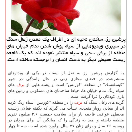
پرشین رز: ساكنان ناحیه ای در اطراف یك معدن زغال سنگ
در سیبری ویدیوهایی از سیاه پوش شدن تمام خیابان های
منطقه از برفی سمی و سیاه منتشر نموده اند كه یك فاجعه
زیست محیطی دیگر به دست انسان را برجسته ساخته است.
به گزارش پرشین رز به نقل از ایسنا، در یكی از ویدئوهای
منتشرشده در فضای مجازی زنی در حال رانندگی در شهر
"كیسلفسك" در منطقه "كوزبس" است و پشته هایی از
برف
های
سیاه رنگ تمام خیابان ها، حیاط ساختمان های مسكونی و زمین های
بازی كودكان را فرا گرفته است.
گرده های زغال سنگ كه
برف
را در منطقه "كوزبس" سیاه رنگ كرده
اند از معادن روباز متعددی نشأت می گیرند كه بگفته فعالان زیست
محیطی عواقبی فاجعه بار برای سلامت جمعیت ۲.۶ میلیون نفری
منطقه داشته و امید به زندگی را كه میانگین آن برای مردان در
روسیه ۶۶ سال و برای زنان ۷۷ سال برآورد شده است، سه تا چهار
سال برای ساكنان این منطقه كاهش داده است.