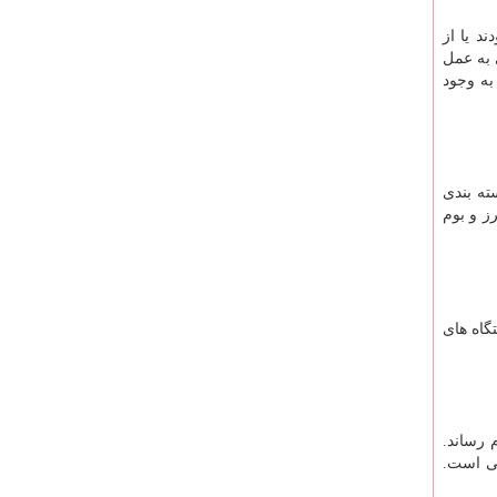
د یا از
 به عمل
به وجود
ته بندی
ز و بوم
گاه های
 رساند.
گی است.