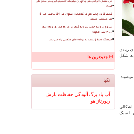
حل معضل آلودگی هوای تهران نیازمند تصمیم گیری در سطح ملی
است
کشف 2 تن چوب تاغ در کوهپایه اصفهان طی 24 ساعت اخیر 8
نفر دستگیر شدند
شروع پروسه جذب سرمایه گذار برای راه اندازی زباله سوز
۳۰۰ تنی اصفهان
فرهنگ محیط زیست به برنامه های مذهبی راه می یابد
ی زیادی
 به شکل
جدیدترین ها
میشوند.
تگها
آب
باد
برگ
آلودگی
حفاظت
بارش
رپورتاژ
هوا
 اشکالی
 با سبک