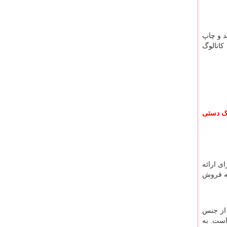
د و چاپ
کاتالوگ
 دستی
ی ارائه
به فروش
 از جنس
است. به