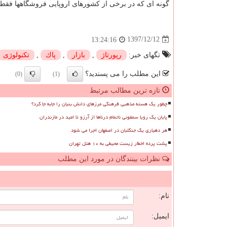
گونه ای که در برخی از کشورهای اروپایی فروشگاهها فقط اج
1397/12/12
13:24:16
تگهای خبر:
رپورتاژ
,
بازار
,
پاك
,
تكنولوژی
این مطلب را می پسندید؟
(0)
(1)
تازه ترین مطالب مرتبط
چطور یک هسته مذهبی فرهنگی مرزهای دانش بنیان را جابه جا کرد؟
پایان یک رویا سمفونی ناتمام درناها از آرزو تا امید در مازندران
هر دهیاری یک جنگلبان در اصفهان اجرا می شود
پشت پرده اخطار زیست محیطی به ۱۰ هتل تهران
نظرات بینندگان در مورد این مطلب
ن
نام:
ایمیل: