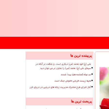
پربیننده ترین ها
علی (ع) خود محمد (ص) دیگری است، و شگفت تر آنکه در
سیمای علی (ع)، محمد (ص) را نمایان تر می توان دید
دو توله گمشده هلیا پیدا شدند
محیط زیست قربانی خاموش جنگ است
آغاز اجرای طرح مشترک مدیریت زباله های دریایی در دریای خزر
پربحث ترین ها