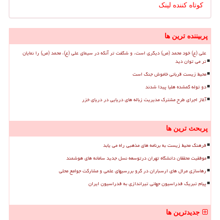
کوتاه کننده لینک
پربیننده ترین ها
علی (ع) خود محمد (ص) دیگری است، و شگفت تر آنکه در سیمای علی (ع)، محمد (ص) را نمایان
تر می توان دید
محیط زیست قربانی خاموش جنگ است
دو توله گمشده هلیا پیدا شدند
آغاز اجرای طرح مشترک مدیریت زباله های دریایی در دریای خزر
پربحث ترین ها
فرهنگ محیط زیست به برنامه های مذهبی راه می یابد
موفقیت محققان دانشگاه تهران درتوسعه نسل جدید سامانه های هوشمند
رهاسازی مرال های ارسباران در گرو بررسیهای علمی و مشارکت جوامع محلی
پیام تبریک فدراسیون جهانی تیراندازی به فدراسیون ایران
جدیدترین ها