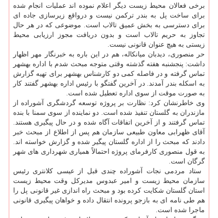
برخی فعالان محیط زیست دیگر اعلام نموده اند عملیات انجام شده
برای ساخت پل به بندر تركمن نیست و درواقع زیرسازی جاده ای
برای دسترسی به بخش عمیق تالاب است. موضوعی كه در هر حال
تجاوز به حریم تالاب است و بدون دریافت مجوز ارزیابی محیط
زیستی به هیچ عنوان قانونی نیست.
حر منصوری، دیدبان میانكاله، هم در این باره به خبرنگار مهر اظهار
داشت: پنجشنبه هفته گذشته وقتی متوجه مبحث شدم با اداره بهشهر
تماس گرفته و در فاصله كمی دو كارشناس بهشهر برای تهیه گزارش
به اسكله بندر آمدند. در آخرین گفتگو با رئیس اداره بهشهر گفتند كار
به صورت موقت از سوی اداره تعطیل شده است.
وی خاطرنشان كرد: نظارت بر پروژه توسعه گردشگری آشوراده از
مازندران به گلستان تنفیذ شده است. دو نماینده از سوی سمنا با بنده
تماس گرفتند و از آخرین اتفاقات آگاه شده و در حال پیگیری هستند.
آقای ظهرابی معاون طبیعی سازمان هم پس از اطلاع از مبحث خبر
دادند كه مبحث را از اداره گلستان پیگیر شده و گزارش خواسته اند.
به قول منصوری كارفرمای پروژه احتمالاً همیاری شهرداری های شهر
گرگان است.
‎ ستاد مردمی نجات آشوراده چندی قبل از عیسی كلانتری رئیس
سازمان محیط زیست و امیر عبدوس مدیركل وقت محیط زیست
استان گلستان شكایت كرده بود و مبحث راه اندازی غیر قانونی پل را
هم طی نامه ای به بازجو پرونده انتقال داده و خواهان پیگیری قانونی
ماجرا شده است.