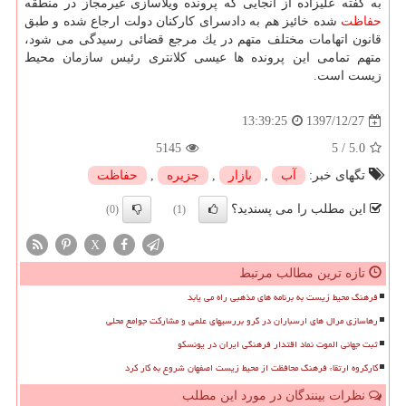
به گفته علیزاده از آنجایی كه پرونده ویلاسازی غیرمجاز در منطقه
حفاظت
شده خائیز هم به دادسرای كاركنان دولت ارجاع شده و طبق
قانون اتهامات مختلف متهم در یك مرجع قضائی رسیدگی می شود،
متهم تمامی این پرونده ها عیسی كلانتری رئیس سازمان محیط
زیست است.
1397/12/27
13:39:25
5145
5
/
5.0
تگهای خبر:
آب
,
بازار
,
جزیره
,
حفاظت
این مطلب را می پسندید؟
(0)
(1)
X
تازه ترین مطالب مرتبط
فرهنگ محیط زیست به برنامه های مذهبی راه می یابد
رهاسازی مرال های ارسباران در گرو بررسیهای علمی و مشارکت جوامع محلی
ثبت جهانی الموت نماد اقتدار فرهنگی ایران در یونسکو
کارگروه ارتقاء فرهنگ محافظت از محیط زیست اصفهان شروع به کار کرد
نظرات بینندگان در مورد این مطلب