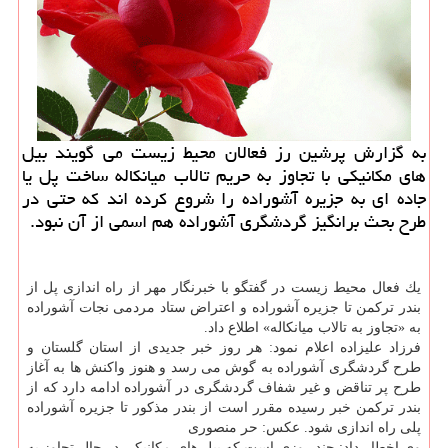
به گزارش پرشین رز فعالان محیط زیست می گویند بیل
های مكانیكی با تجاوز به حریم تالاب میانكاله ساخت پل یا
جاده ای به جزیره آشوراده را شروع كرده اند كه حتی در
طرح بحث برانگیز گردشگری آشوراده هم اسمی از آن نبود.
یك فعال محیط زیست در گفتگو با خبرنگار مهر از راه اندازی پل از
بندر تركمن تا جزیره آشوراده و اعتراض ستاد مردمی نجات آشوراده
به «تجاوز به تالاب میانكاله» اطلاع داد.
فرزاد علیزاده اعلام نمود: هر روز خبر جدیدی از استان گلستان و
طرح گردشگری آشوراده به گوش می رسد و هنوز واكنش ها به آغاز
طرح پر تناقض و غیر شفاف گردشگری در آشوراده ادامه دارد كه از
بندر تركمن خبر رسیده مقرر است از بندر مذكور تا جزیره آشوراده
پلی راه اندازی شود. عكس: حر منصوری
وی اخطار داد: چند روزی است كه بیل های مكانیكی در حال تجاوز به