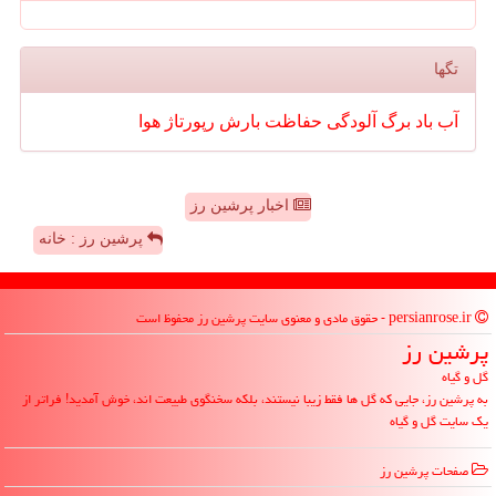
تگها
آب
باد
برگ
آلودگی
حفاظت
بارش
رپورتاژ
هوا
اخبار پرشین رز
پرشین رز : خانه
persianrose.ir - حقوق مادی و معنوی سایت پرشین رز محفوظ است
پرشین رز
گل و گیاه
به پرشین رز، جایی که گل ها فقط زیبا نیستند، بلکه سخنگوی طبیعت اند، خوش آمدید! فراتر از
یک سایت گل و گیاه
صفحات پرشین رز