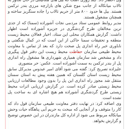
تالاب میانكاله از جانب موج شكن های بازارچه مرزی بندر تركمن
هستند. بیل ها حدود ۸۰۰ متر از حریم تالاب را جاده سنگریز ساخته و
همچنان مشغول هستند.
مدیر روابط عمومی ستاد مردمی نجات آشوراده (سمنا) كه از جدی
ترین مخالفان طرح گردشگری در جزیره آشوراده است اظهار
داشت: ‎گزارش همكاران محلی این ستاد، اخبار فعالان محیط زیست
منطقه و تحقیقات سمنا حاكی از این است كه در كمال شگفتی و
ناباوری خبر راه اندازی پل صحت دارد كه بعد از تماس با معاونت
محیط طبیعی سازمان
حفاظت
محیط زیست این دفتر قول پیگیری
داد و مشخص شد سازمان همیاری شهرداری ها مشغول راه اندازی
پل از بندر تركمن به سمت آشوراده است. عكس: حر منصوری
علیزاده تصریح كرد: گفته می شود آقای امیر عبدوس مدیركل سابق
محیط زیست استان گلستان كه همین هفته پیش به استان سمنان
منتقل شد مجوز راه اندازی این پل را بدون وجود مطالعات ارزیابی
محیط زیستی صادر كرده است. در گزارش ارزیابی اثرات محیط
زیستی طرح گردشگری آشوراده هم هیچ اشاره ای به ساخت پل
نشده است.
وی اضافه كرد: ‎در نهایت دفتر معاونت طبیعی سازمان قول داد كه
كار را متوقف و از آنجایی كه مبحث به حریم آبی پناهگاه حیات وحش
میانكاله مربوط می شود از اداره كل مازندران در این خصوص توضیح
و گزارش بخواهد.