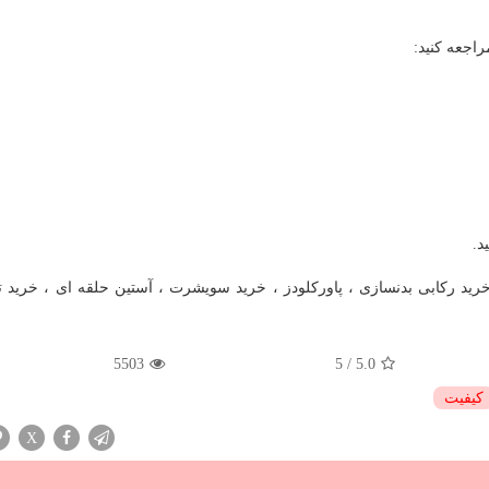
اجعه کنید:
د.
رید رکابی بدنسازی ، پاورکلودز ، خرید سویشرت ، آستین حلقه ای ، خرید 
5503
5
/
5.0
كیفیت
X