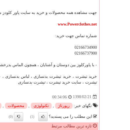
جهت مشاهده همه محصولات و خرید به سایت پاور کلودز مر
www.Powerclothes.net
شماره تماس جهت خرید:
02166734900
02166737900
- با پاورکلوز بین دوستان و آشنایان ، همچون الماس بدرخشی
خرید تیشرت ، خرید تیشرت بدنسازی ، لباس بدنسازی ، خ
تیشرت
، سایت خرید تیشرت ،
تیشرت بدنسازی
1398/02/21
00:34:06
تگهای خبر:
رپورتاژ
,
تكنولوژی
,
محصولات
,
این مطلب را می پسندید؟
(0)
(1)
تازه ترین مطالب مرتبط