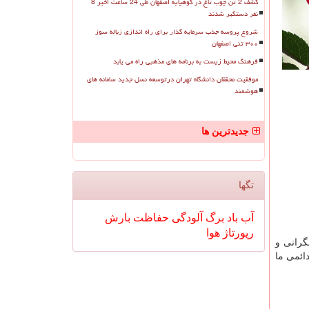
کشف 2 تن چوب تاغ در کوهپایه اصفهان طی 24 ساعت اخیر 8
نفر دستگیر شدند
شروع پروسه جذب سرمایه گذار برای راه اندازی زباله سوز
۳۰۰ تنی اصفهان
فرهنگ محیط زیست به برنامه های مذهبی راه می یابد
موفقیت محققان دانشگاه تهران درتوسعه نسل جدید سامانه های
هوشمند
جدیدترین ها
تگها
آب
باد
برگ
آلودگی
حفاظت
بارش
رپورتاژ
هوا
گرانی و
ائمی ما