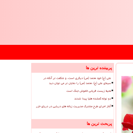
پربیننده ترین ها
علی (ع) خود محمد (ص) دیگری است، و شگفت تر آنکه در
سیمای علی (ع)، محمد (ص) را نمایان تر می توان دید
محیط زیست قربانی خاموش جنگ است
دو توله گمشده هلیا پیدا شدند
آغاز اجرای طرح مشترک مدیریت زباله های دریایی در دریای خزر
پربحث ترین ها