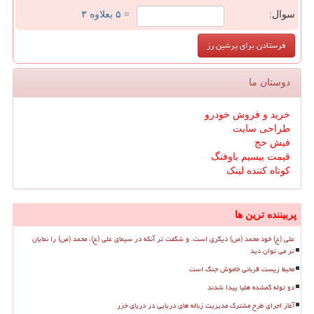
سوال:
= ۵ بعلاوه ۳
دوستان ما
خرید و فروش خودرو
طراحی سایت
فیش حج
قیمت بیسیم باوفنگ
کوتاه کننده لینک
پربیننده ترین ها
علی (ع) خود محمد (ص) دیگری است، و شگفت تر آنکه در سیمای علی (ع)، محمد (ص) را نمایان
تر می توان دید
محیط زیست قربانی خاموش جنگ است
دو توله گمشده هلیا پیدا شدند
آغاز اجرای طرح مشترک مدیریت زباله های دریایی در دریای خزر