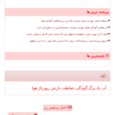
پربحث ترین ها
سیاهه انتشار تهران مبنای سیاست گذاری برای کاهش آلودگی هوا
حل معضل آلودگی هوای تهران نیازمند تصمیم گیری در سطح ملی است
کشف 2 تن چوب تاغ در کوهپایه اصفهان طی 24 ساعت اخیر 8 نفر دستگیر شدند
شروع پروسه جذب سرمایه گذار برای راه اندازی زباله سوز ۳۰۰ تنی اصفهان
جدیدترین ها
تگها
آب
باد
برگ
آلودگی
حفاظت
بارش
رپورتاژ
هوا
اخبار پرشین رز