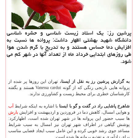
پرشین رز: یك استاد زیست شناسی و حشره شناسی
دانشگاه شهید بهشتی اظهار داشت: پروانه ها نسبت به
افزایش دما حساس هستند و به تدریج با گرم شدن هوا
طی روزهای ابتدایی خرداد ماه از تعداد آنها در شهر كم می
شود.
به گزارش پرشین رز به نقل از ایسنا،
تهران این روزها پر شده از
پروانه هایی نارنجی رنگی كه از گونه Vanessa cardui هستند و بگفته
كارشناسان خطری برای محیط زیست و كشاورزی ندارند.
شاهرخ پاشایی راد در گفت و گو با ایسنا
با اشاره به اینكه شرایط
آب
و هوایی امسال، كاهش دما در فروردین و اردیبهشت و افزایش
بارش
ها سبب حضور این پروانه ها در شهر تهران شده است، اظهاركرد:
پوشش گیاهی در اطراف شهر تهران نیز امسال به سبب شرایط
مساعد جوی رشد خوبی كرده و این عامل سبب ایجاد فضایی مناسب
برای زادآوری و تغذیه پروانه ها شده است.