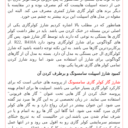
جی از دسته اسپیلت هاییست که کم مصرف بوده و در مقایسه با
دیگر برند های کولر گازی شارژ کمتری مصرف می کند. البته این
مقوله در مدل های اسپیلت این برند بیشتر به چشم می خورد.
همانطور که در مطلب بالا اشاره کردیم شارژ کولرگازی یکی از
اصلی ترین مسئله در خنک کردن می باشد. باید در نظر داشت کولر
گازی ها بستگی به نوعی که دارند باید توسط گاز شارژ شود. پس گاز
های گوناگونی برای شارژ کولرگازی وجود دارد
. R22, R410A
از
پرکاربردترین گازها می باشد. به این نکته توجه داشته باشید که شارژ
کولرگازی ال جی بستگی به مدل آن دارد. بسته به مدل آن از گازهای
گوناگونی برای شارژ آن استفاده می شود. اما روند شارژ کردن
تمامی کولر های گازی تقریبا یکی بوده.
کمبود شارژ اسپیلت سامسونگ و برطرف کردن آن
شارژ گاز کولر گازی سامسونگ
از پروسه های حیاتی است که برای
کارکرد کولر گازی بسیار حیاتی می باشند. اسپلیت ها برای انجام بهینه
پروسه خنک کردن از گاز هایی تحت عنوان " گاز های فریونی"
استفاده می نمایند. در زبان تخصصی تر به این گاز ها مبرد نیز گفته
می شود. این عنوان بیشتر در ایران رواج دارد و به گاز های کولر
گازی مبرد گفته می شود. اما گاها این گاز ها رو به اتمام و یا در
شرف تمام شدن می باشند.این در حالتیست که به تدریج خنکای
سیستم سرمایشی کولر گازی رو به افول می رود و در انتها عمل
خنک کردن کولر گازی چیزی شبیه به کارکرد فن
(fan)
می شود. این