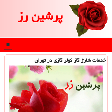
پرشین رز
منو
خدمات شارژ گاز كولر گازی در تهران