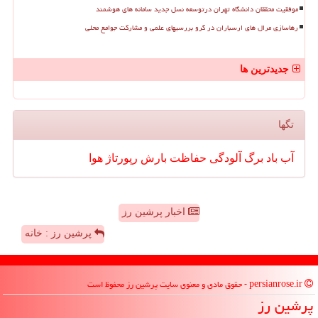
موفقیت محققان دانشگاه تهران درتوسعه نسل جدید سامانه های هوشمند
رهاسازی مرال های ارسباران در گرو بررسیهای علمی و مشارکت جوامع محلی
جدیدترین ها
تگها
آب
باد
برگ
آلودگی
حفاظت
بارش
رپورتاژ
هوا
اخبار پرشین رز
پرشین رز : خانه
persianrose.ir - حقوق مادی و معنوی سایت پرشین رز محفوظ است
پرشین رز