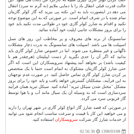
حالت قدرت قبلی انتقال باد را با دمایی ملایم (نه گرم نه سرد) انتقال
می دهد.در اینصورت باید به این نکته پی ببرید که گاز کولر گازیتان
تمام شده یا در شرف اتمام است. در صورتی که به این موضوع توجه
نکنید و اقدام به شارز کولر گازی خود در طولانی مدت نکنید باید خود
را برای بروز مشکلات جانبی اپلیت خود آماده نمائید.
سامسونگ از برند های معروف و پر مخاطب این روز های نسل
اسپیلت ها می باشد. اسپیلت های سامسونگ به ندرت دچار مشکلات
ناگهانی و غیر منتظره می شوند. اما در خصوص شارژ کولر گازی باید
بدانید که اگر آن را جدی نگیرید از دست اپیلیتتان (هرچقدر هم با
کیفیت باشد) بر نخواهد آمد.پیشنهاد سرویسکاران این است که اگر
حتی شارژ کولر گازیتان مشکوک به اتمام است حتما با یک متخصص
پر کردن شارژ کولر گازی تماس حاصل کنید. در صورت عدم توجهتان
به این فرآیند، مشکلتان گسترش خواهد یافت و باید خود را برای بروز
مشکل "مختل شدن سیکل تبرید" آماده کنید. سیکل تبرید همان فرآیند
سردسازی است که به وسیله آن یک سیال مانند آب و یا هوا توسط
گاز فریونی سرد می گردد.
در صورتی که قصد شارژ گاز انواع کولر گازی در شهر تهران را دارید
و می خواهید این کار با قیمت و سرعت مناسب انجام شود می توانید
از خدمات شارژ گاز شرکت
سرویسکاران
استفاده کنید.
1398/03/08
02:56:30