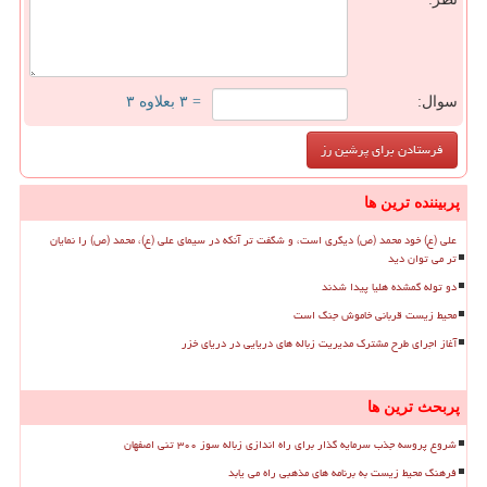
سوال:
= ۳ بعلاوه ۳
پربیننده ترین ها
علی (ع) خود محمد (ص) دیگری است، و شگفت تر آنکه در سیمای علی (ع)، محمد (ص) را نمایان
تر می توان دید
دو توله گمشده هلیا پیدا شدند
محیط زیست قربانی خاموش جنگ است
آغاز اجرای طرح مشترک مدیریت زباله های دریایی در دریای خزر
پربحث ترین ها
شروع پروسه جذب سرمایه گذار برای راه اندازی زباله سوز ۳۰۰ تنی اصفهان
فرهنگ محیط زیست به برنامه های مذهبی راه می یابد