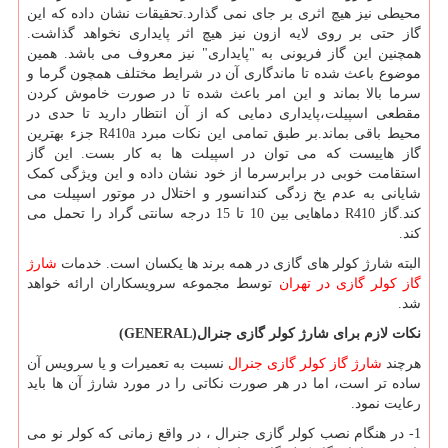
محیطی نیز هیچ اثری بر جای نمی گذارد.تحقیقات نشان داده که این
گاز حتی بر روی لایه ازون نیز هیچ اثر پایداری نخواهد گذاشت.
همچنین این گاز فریونی به "پایداری" نیز معروف می باشد. همین
موضوع باعث شده تا ماندگاری آن در شرایط مختلف همچون گرما و
سرما بالا بماند و این امر باعث شده تا در صورت خاموش کردن
مقطعی اسپیلت،پایداری دمایی که از آن انتظار دارید تا حدی در
محیط باقی بماند.بر طبق تمامی این نکات مبرد
R410a
جزء بهترین
گاز هاییست که می توان در اسپیلت ها به کار بست. این گاز
استقامت خوبی در برابرسرما از خود نشان داده و این ویژگی کمک
شایانی به عدم یخ زدگی کندانسور و اختلال در موتور اسپیلت می
کند.گاز
R410
دماهایی بین 10 تا 15 درجه سانتی گراد را تحمل می
کند.
البته شارژ کولر های گازی در همه برند ها یکسان است. خدمات
شارژ
گاز کولر گازی در تهران
توسط مجموعه سرویسکاران ارائه خواهد
شد.
نکات لازم برای شارژ کولر گازی جنرال
(GENERAL)
هرچند
شارژ گاز کولر گازی جنرال
نسبت به تعمیرات و یا سرویس آن
ساده تر است، اما در هر صورت نکاتی را در مورد شارژ آن ها باید
رعایت نمود.
1- در هنگام نصب کولر گازی جنرال ، در واقع زمانی که کولر نو می