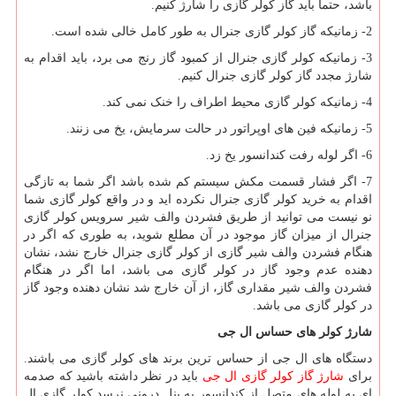
باشد، حتما باید گاز کولر گازی را شارژ کنیم.
2- زمانیکه گاز کولر گازی جنرال به طور کامل خالی شده است.
3- زمانیکه کولر گازی جنرال از کمبود گاز رنج می برد، باید اقدام به
شارژ مجدد گاز کولر گازی جنرال کنیم.
4- زمانیکه کولر گازی محیط اطراف را خنک نمی کند.
5- زمانیکه فین های اوپراتور در حالت سرمایش، یخ می زنند.
6- اگر لوله رفت کندانسور یخ زد.
7- اگر فشار قسمت مکش سیستم کم شده باشد اگر شما به تازگی
اقدام به خرید کولر گازی جنرال نکرده اید و در واقع کولر گازی شما
نو نیست می توانید از طریق فشردن والف شیر سرویس کولر گازی
جنرال از میزان گاز موجود در آن مطلع شوید، به طوری که اگر در
هنگام فشردن والف شیر گازی از کولر گازی جنرال خارج نشد، نشان
دهنده عدم وجود گاز در کولر گازی می باشد، اما اگر در هنگام
فشردن والف شیر مقداری گاز، از آن خارج شد نشان دهنده وجود گاز
در کولر گازی می باشد.
شارژ کولر های حساس ال جی
دستگاه های ال جی از حساس ترین برند های کولر گازی می باشند.
برای
شارژ گاز کولر گازی ال جی
باید در نظر داشته باشید که صدمه
ای به لوله های متصل از کندانسور به پنل درونی نرسد.کولر گازی ال