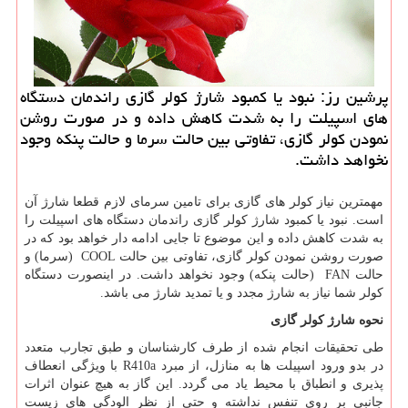
پرشین رز: نبود یا كمبود شارژ كولر گازی راندمان دستگاه
های اسپیلت را به شدت كاهش داده و در صورت روشن
نمودن كولر گازی، تفاوتی بین حالت سرما و حالت پنكه وجود
نخواهد داشت.
مهمترین نیاز کولر های گازی برای تامین سرمای لازم قطعا شارژ آن
است. نبود یا کمبود شارژ کولر گازی راندمان دستگاه های اسپیلت را
به شدت کاهش داده و این موضوع تا جایی ادامه دار خواهد بود که در
صورت روشن نمودن کولر گازی، تفاوتی بین حالت
COOL
(سرما) و
حالت
FAN
(حالت پنکه) وجود نخواهد داشت. در اینصورت دستگاه
کولر شما نیاز به شارژ مجدد و یا تمدید شارژ می باشد.
نحوه شارژ کولر گازی
طی تحقیقات انجام شده از طرف کارشناسان و طبق تجارب متعدد
در بدو ورود اسپیلت ها به منازل، از مبرد
R410a
با ویژگی انعطاف
پذیری و انطباق با محیط یاد می گردد. این گاز به هیچ عنوان اثرات
جانبی بر روی تنفس نداشته و حتی از نظر الودگی های زیست