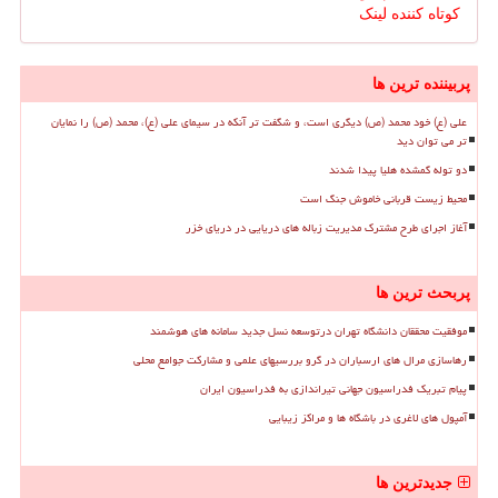
کوتاه کننده لینک
پربیننده ترین ها
علی (ع) خود محمد (ص) دیگری است، و شگفت تر آنکه در سیمای علی (ع)، محمد (ص) را نمایان
تر می توان دید
دو توله گمشده هلیا پیدا شدند
محیط زیست قربانی خاموش جنگ است
آغاز اجرای طرح مشترک مدیریت زباله های دریایی در دریای خزر
پربحث ترین ها
موفقیت محققان دانشگاه تهران درتوسعه نسل جدید سامانه های هوشمند
رهاسازی مرال های ارسباران در گرو بررسیهای علمی و مشارکت جوامع محلی
پیام تبریک فدراسیون جهانی تیراندازی به فدراسیون ایران
آمپول های لاغری در باشگاه ها و مراکز زیبایی
جدیدترین ها