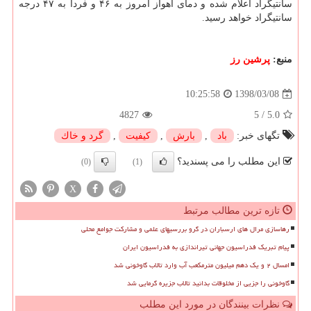
سانتیگراد اعلام شده و دمای اهواز امروز به ۴۶ و فردا به ۴۷ درجه
سانتیگراد خواهد رسید.
منبع:
پرشین رز
1398/03/08
10:25:58
4827
5
/
5.0
تگهای خبر:
باد
,
بارش
,
كیفیت
,
گرد و خاك
این مطلب را می پسندید؟
(0)
(1)
X
تازه ترین مطالب مرتبط
رهاسازی مرال های ارسباران در گرو بررسیهای علمی و مشارکت جوامع محلی
پیام تبریک فدراسیون جهانی تیراندازی به فدراسیون ایران
امسال ۲ و یک دهم میلیون مترمکعب آب وارد تالاب گاوخونی شد
گاوخونی را جزیی از مخلوقات بدانید تالاب جزیره گرمایی شد
نظرات بینندگان در مورد این مطلب