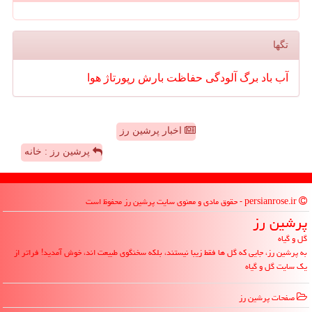
تگها
آب
باد
برگ
آلودگی
حفاظت
بارش
رپورتاژ
هوا
اخبار پرشین رز
پرشین رز : خانه
persianrose.ir - حقوق مادی و معنوی سایت پرشین رز محفوظ است
پرشین رز
گل و گیاه
به پرشین رز، جایی که گل ها فقط زیبا نیستند، بلکه سخنگوی طبیعت اند، خوش آمدید! فراتر از
یک سایت گل و گیاه
صفحات پرشین رز