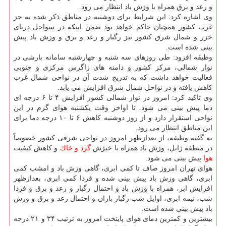
و رعد و برق همراه با وزش باد انتظار می رود.
وی اشاره كرد: این شرایط برای دوشنبه در مناطق ذكر شده به جز
غرب كشور همچنان حاكم خواهد بود ضمن اینكه در سواحل دریای
خزر و شمال شرق كشور نیز رگبار و رعد و برق و وزش باد پیش
بینی شده است.
وظیفه افزود: طی روزهای سه شنبه و چهارشنبه سامانه بارشی در
نوار شمالی، مركز كشور و دامنه های زاگرس مركزی و جنوبی
فعالیت خواهد داشت كه به تدریج شدت آن در نواحی شمال غرب
كاهش یافته و در نواحل شمال شرق افزایش می یابد.
وی تاكید كرد: امروز در نوار شمالی كشور افزایش ۴ تا ۶ درجه ای
دما پیش بینی می شود. تا اواخر وقت یكشنبه هوای گرم در این
نواحی استقرار دارد و از روز دوشنبه كاهش ۶ تا ۱۰ درجه دما برای
این مناطق انتظار می رود.
به گفته وظیفه، از بعدازظهر امروز در نواحی شرقی كشور خصوصاً
در منطقه زابل، وزش باد همراه با خیزش
گرد و خاك
و كاهش كیفیت
هوا
پیش بینی می شود.
هوای تهران امروز صاف تا كمی ابری، گاهی وزش باد و امشب كمی
ابری، گاهی وزش باد پیش بینی شده و فردا كمی ابری، بعدازظهر
افزایش ابر، همراه با وزش باد و احتمال رگبار و رعد و برق و فردا
شب، نیمه ابری، اوایل شب رگبار باران و احتمال رعد و برق و وزش
باد پیش بینی شده است.
بیشترین و كمترین دمای هوای پایتخت امروز به ترتیب ۳۴ و ۲۱ درجه