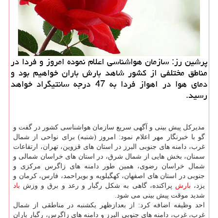
پرشین رز: سازمان هواشناسی اعلام نموده امروز و فردا در
مناطق مختلفی از كشور شاهد بارش باران خواهیم بود و
دمای هوا در اهواز فردا به 47 درجه سانتیگراد خواهد
رسید.
مدیركل پیش بینی و آگهی سریع سازمان هواشناسی كشور در گفت و
گو با خبرنگار مهر اعلام نمود: امروز (شنبه) برای نواحی از شمال
غرب، دامنه های جنوبی البرز در استان های قزوین، تهران، ارتفاعات
سمنان، بخش هایی از شمال شرق، در استان های خراسان شمالی و
شمال خراسان رضوی، همین طور دامنه های زاگرس مركزی و
جنوبی در استان های اصفهان، كهگیلویه و بویراحمد، فارس، كرمان و
یزد،
بارش
پراكنده، گاهی به شكل رگبار و رعد و برق و وزش
باد
شدید موقت پیش بینی می شود.
احد وظیفه اضافه كرد: از بعدازظهر یكشنبه در مناطقی از شمال
غرب، غرب، دامنه های جنوبی البرز و دامنه های زاگرس، رگبار باران