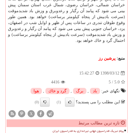
خراسان شمالی، خراسان رضوی، شمال غرب استان سمنان پیش
بینی می شود كه پیامد آن رگبار و رعدوبرق و وزش باد شدیدموقت
(سرعت بادبیش از پنجاه كیلومتر برساعت) خواهد بود. همین طور
وقوع طوفان تندری در ساعات پس از ظهر و اوایل شب در اصفهان،
یزد، خراسان جنوبی پیش بینی می شود كه پیامد آن رگبار و رعدوبرق
و وزش باد شدیدموقت (سرعت بادبیش از پنجاه كیلومتر برساعت) و
احتمال گرد و خاك خواهد بود.
منبع:
پرشین رز
1398/03/12
15:42:27
4416
5
/
5.0
تگهای خبر:
باد
,
برگ
,
گرد و خاك
,
هوا
این مطلب را می پسندید؟
(0)
(1)
X
تازه ترین مطالب مرتبط
پیام تبریک فدراسیون جهانی تیراندازی به فدراسیون ایران