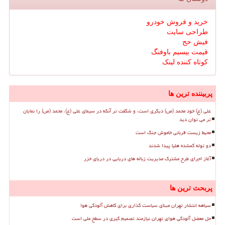
خرید و فروش خودرو
طراحی سایت
فیش حج
قیمت بیسیم باوفنگ
کوتاه کننده لینک
پربیننده ترین ها
علی (ع) خود محمد (ص) دیگری است، و شگفت تر آنکه در سیمای علی (ع)، محمد (ص) را نمایان
تر می توان دید
محیط زیست قربانی خاموش جنگ است
دو توله گمشده هلیا پیدا شدند
آغاز اجرای طرح مشترک مدیریت زباله های دریایی در دریای خزر
پربحث ترین ها
سیاهه انتشار تهران مبنای سیاست گذاری برای کاهش آلودگی هوا
حل معضل آلودگی هوای تهران نیازمند تصمیم گیری در سطح ملی است