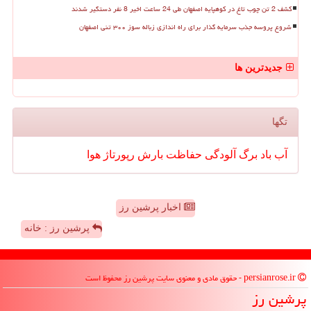
کشف 2 تن چوب تاغ در کوهپایه اصفهان طی 24 ساعت اخیر 8 نفر دستگیر شدند
شروع پروسه جذب سرمایه گذار برای راه اندازی زباله سوز ۳۰۰ تنی اصفهان
جدیدترین ها
تگها
آب
باد
برگ
آلودگی
حفاظت
بارش
رپورتاژ
هوا
اخبار پرشین رز
پرشین رز : خانه
persianrose.ir - حقوق مادی و معنوی سایت پرشین رز محفوظ است
پرشین رز