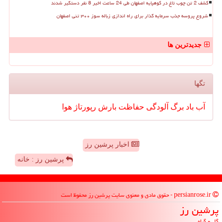
کشف 2 تن چوب تاغ در کوهپایه اصفهان طی 24 ساعت اخیر 8 نفر دستگیر شدند
شروع پروسه جذب سرمایه گذار برای راه اندازی زباله سوز ۳۰۰ تنی اصفهان
جدیدترین ها
تگها
آب
باد
برگ
آلودگی
حفاظت
بارش
رپورتاژ
هوا
اخبار پرشین رز
پرشین رز : خانه
persianrose.ir - حقوق مادی و معنوی سایت پرشین رز محفوظ است
پرشین رز
گل و گیاه