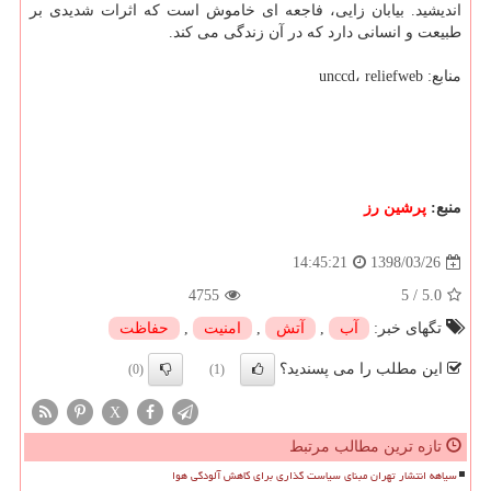
اندیشید. بیابان زایی، فاجعه ای خاموش است كه اثرات شدیدی بر
طبیعت و انسانی دارد كه در آن زندگی می كند.
منابع: unccd، reliefweb
منبع:
پرشین رز
1398/03/26
14:45:21
4755
5
/
5.0
تگهای خبر:
آب
,
آتش
,
امنیت
,
حفاظت
این مطلب را می پسندید؟
(0)
(1)
X
تازه ترین مطالب مرتبط
سیاهه انتشار تهران مبنای سیاست گذاری برای کاهش آلودگی هوا