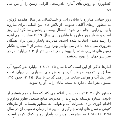
كشاورزی و روش های آبیاری نادرست، كارایی زمین را از بین می
برد.
روز جهانی مبارزه با بیابان زایی و خشكسالی هر سال هفدهم ژوئن،
به منظور ارتقای آگاهی عمومی از تلاش های بین المللی برای مبارزه
با بیابان زایی انجام می شود. امسال بیست و پنجمین سالگرد این روز
است و شعار روز مبارزه با بیابان زدایی سال ۲۰۱۹ «بیایید با هم آینده
را رشد دهیم» انتخاب شده است. مدیریت پایدار زمین برای همگان
ضروری می باشد. با هم می توانیم بهره وری بیشتر از ۲ میلیارد هكتار
زمین های تخریب شده را بهبود و معیشت بیشتر از ۱.۳ میلیارد نفر در
سراسر جهان را بهبود ببخشیم.
آمارها حاكی از این است كه تا سال ۲۰۲۵، ۱.۸ میلیارد نفر كمبود آب
مطلق را تجربه خواهند كرد و بخش های بسیاری در جهان تحت
شرایط آب و هوایی سخت قرار می گیرند. تا سال ۲۰۴۵، حدود ۱۳۵
میلیون نفر امكان دارد به سبب بیابان زایی آواره شوند.
دستور كار ۲۰۳۰ توسعه پایدار اعلام می كند كه «ما مصمم هستیم از
نابودی سیاره بوسیله تولید پایدار، مدیریت منابع طبیعی بطور مداوم و
اقدام فوری برای تغییرات آب و هوایی به منظور پشتیبانی از نیازهای
كنونی و نسل های آینده جلوگیری نماییم.» از زمان تصویب آن در سال
1994، UNCCD به پیشرفت مدیریت پایدار زمین كمك كرده است.