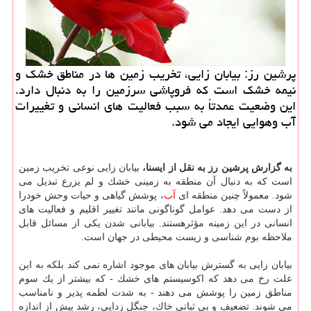
پرشین رز: بیابان زایی، تخریب زمین ها در مناطق خشك و
نیمه خشك است كه فروپاشی سرزمین را به دنبال دارد.
این وضعیت عمدتاً به سبب فعالیت های انسانی و تغییرات
آب وهوایی ایجاد می شود.
به گزارش پرشین رز به نقل از ایسنا،
بیابان زایی نوعی تخریب زمین
است كه به دنبال آن منطقه به زمینی خشك و لم یزرع تبدیل می
شود. معمولاً چنین منطقه ای
آب
، پوشش گیاهی و حیات وحش خودرا
از دست می دهد. عوامل گوناگونی مانند تغییر اقلیم و فعالیت های
انسانی در این زمینه مؤثرهستند. بیابانی شدن یكی از مسائل قابل
ملاحظه بوم شناسی و زیست محیطی در جهان است.
بیابان زایی به گسترش بیابان های موجود اشاره نمی كند بلكه به این
علت رخ می دهد كه اكوسیستم های خشك - كه بیشتر از یك سوم
مناطق زمین را پوشش می دهند - به شدت لطمه پذیر و نامناسب
می شوند. تضعیف و بی ثباتی خاك، جنگل زدایی، رشد بیش از اندازه