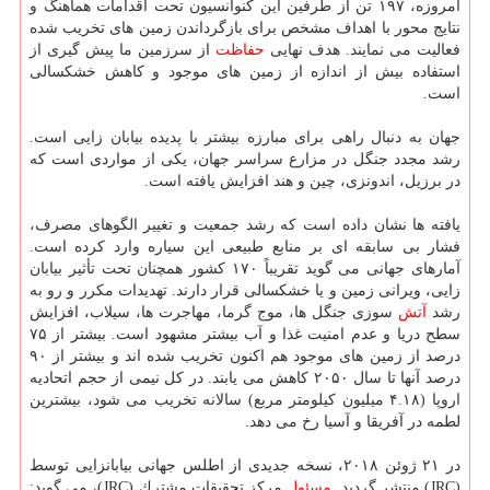
امروزه، ۱۹۷ تن از طرفین این كنوانسیون تحت اقدامات هماهنگ و
نتایج محور با اهداف مشخص برای بازگرداندن زمین های تخریب شده
فعالیت می نمایند. هدف نهایی
حفاظت
از سرزمین ما پیش گیری از
استفاده بیش از اندازه از زمین های موجود و كاهش خشكسالی
است.
جهان به دنبال راهی برای مبارزه بیشتر با پدیده بیابان زایی است.
رشد مجدد جنگل در مزارع سراسر جهان، یكی از مواردی است كه
در برزیل، اندونزی، چین و هند افزایش یافته است.
یافته ها نشان داده است كه رشد جمعیت و تغییر الگوهای مصرف،
فشار بی سابقه ای بر منابع طبیعی این سیاره وارد كرده است.
آمارهای جهانی می گوید تقریباً ۱۷۰ كشور همچنان تحت تأثیر بیابان
زایی، ویرانی زمین و یا خشكسالی قرار دارند. تهدیدات مكرر و رو به
رشد
آتش
سوزی جنگل ها، موج گرما، مهاجرت ها، سیلاب، افزایش
سطح دریا و عدم امنیت غذا و آب بیشتر مشهود است. بیشتر از ۷۵
درصد از زمین های موجود هم اكنون تخریب شده اند و بیشتر از ۹۰
درصد آنها تا سال ۲۰۵۰ كاهش می یابند. در كل نیمی از حجم اتحادیه
اروپا (۴.۱۸ میلیون كیلومتر مربع) سالانه تخریب می شود، بیشترین
لطمه در آفریقا و آسیا رخ می دهد.
در ۲۱ ژوئن ۲۰۱۸، نسخه جدیدی از اطلس جهانی بیابانزایی توسط
(JRC) منتشر گردید.
مسئول
مركز تحقیقات مشترك (JRC)، می گوید: