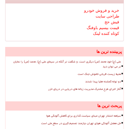
خرید و فروش خودرو
طراحی سایت
فیش حج
قیمت بیسیم باوفنگ
کوتاه کننده لینک
پربیننده ترین ها
علی (ع) خود محمد (ص) دیگری است، و شگفت تر آنکه در سیمای علی (ع)، محمد (ص) را نمایان
تر می توان دید
محیط زیست قربانی خاموش جنگ است
دو توله گمشده هلیا پیدا شدند
آغاز اجرای طرح مشترک مدیریت زباله های دریایی در دریای خزر
پربحث ترین ها
سیاهه انتشار تهران مبنای سیاست گذاری برای کاهش آلودگی هوا
حل معضل آلودگی هوای تهران نیازمند تصمیم گیری در سطح ملی است