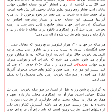
طی 20 سال گذشته، از زمان انتشار آخرین نسخه اطلس جهانی
بیابان زایی، فشار روی زمین بطور شایان توجهی افزایش یافته است.
برای حفظ سیاره به شدت نیازمند تغییر در نحوه برخورد با این منابع
گرانبها هستیم. این نسخه جدید و بسیار پیشرفته اطلس به
سیاستگذاران سراسر جهان بینش جامع و قابل دسترسی در زمینه
تخریب زمین، علل آن و راهكارهای بالقوه برای مقابله با بیابان زایی و
بازگرداندن زمین های تخریب شده ارائه می دهد."
هر ساله در جهان، ۱۲۰ هزار كیلومتر مربع زمین كه معادل نیمی از
حجم انگلستان است، به سبب بیابان زایی نابارور می شود. هزینه
اقتصادی تخریب خاك برای اتحادیه اروپا سالانه ده ها میلیارد یورو
برآورد می شود. تخمین می شود كه تغییرات آب و هوایی، میزان
تولید جهانی
محصولات
كشاورزی را تا سال ۲۰۵۰ حدود ۱۰ درصد كم
كند. بیشتر این موارد در هند، چین و كشورهای جنوب صحرای آفریقا
اتفاق می افتد، در صورتیكه تخریب زمین تولید محصول را به نصف
می كاهد.
به گزارش پرشین رز به نقل از ایسنا، در صورتیكه تخریب زمین یك
مشكل جهانی است، مهار آن به راهكارهای محلی نیاز دارد. تعهد و
همكاری مؤثر در سطح محلی برای جلوگیری از تخریب زمین و از
دست دادن تنوع زیستی ضروری می باشد. گسترش كشاورزی، یكی
از دلیلهای اصلی تخریب زمین است كه باید برای آن چاره ای جدی