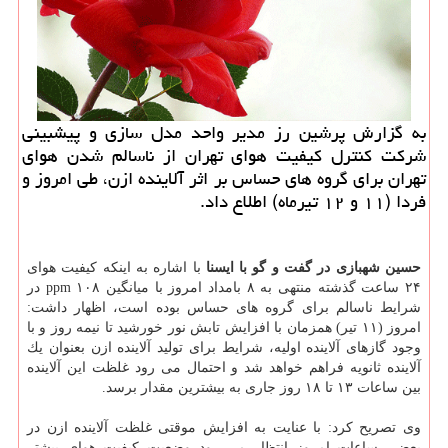
به گزارش پرشین رز مدیر واحد مدل سازی و پیشبینی
شركت كنترل كیفیت هوای تهران از ناسالم شدن هوای
تهران برای گروه های حساس بر اثر آلاینده ازن، طی امروز و
فردا (۱۱ و ۱۲ تیرماه) اطلاع داد.
حسین شهبازی در گفت و گو با ایسنا
با اشاره به اینكه كیفیت هوای
۲۴ ساعت گذشته منتهی به ۸ بامداد امروز با میانگین ۱۰۸ ppm در
شرایط ناسالم برای گروه های حساس بوده است، اظهار داشت:
امروز (۱۱ تیر) همزمان با افزایش تابش نور خورشید تا نیمه روز و با
وجود گازهای آلاینده اولیه، شرایط برای تولید آلاینده ازن بعنوان یك
آلاینده ثانویه فراهم خواهد شد و احتمال می رود غلظت این آلاینده
بین ساعات ۱۳ تا ۱۸ روز جاری به بیشترین مقدار برسد.
وی تصریح كرد: با عنایت به افزایش موقتی غلظت آلاینده ازن در
بعضی ساعات امروز انتظار می رود وضعیت كیفیت هوای بیشتر