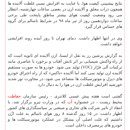
نتایج پیشبینی كیفیت هوا، با عنایت به افزایش نسبی غلظت آلاینده ها
همچون ذرات معلق و آلاینده ازن در بعضی ساعات چهارشنبه، انتظار
می رود وضعیت كیفیت هوای بیشتر مناطق پایتخت طی برخی
ساعات دوازدهمین روز از تیر ماه ۹۸ در شرایط ناسالم برای گروه
های حساس قرار گیرد.
وی در انتها اظهار داشت: دمای تهران تا روز آینده روند افزایشی
خواهد داشت.
به گزارش پرشین رز به نقل از ایسنا، ازن آلاینده ای ثانویه است كه
از راه واكنش شیمیایی بر اثر تابش آفتاب و برخورد با عناصری مانند
تركیبات آلی فرّار (VOC) تولید می شود. خودرو ها به صورت مستقیم
آلاینده ازن تولید نمی كنند اما آلاینده «ناكس» كه از راه احتراق خودرو
های دیزل و موتورسیكلت ها متصاعد می شود، در مجاورت نور شدید
خورشید افزایش غلظت ازن در هوا را به دنبال دارد.
گفتنی است هفته پیش عیسی كلانتری - رئیس سازمان
حفاظت
محیط زیست - در جشنواره
آب
كه در وزارت نیرو برگزار شد، با
انتقاد از تاثیر شركت های تجاری و صنعتی بر سیاستگذاری های كشور
اظهار داشت: در ۱۵ روز گذشته ۸ روز هوای ناسالم به علت ازُن
داشتیم كه علت اصلی آن مشكل در عملكرد موتورسیكلت ها و
خودرو های پرمصرف داخلی است.