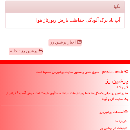
تگها
آب
باد
برگ
آلودگی
حفاظت
بارش
رپورتاژ
هوا
اخبار پرشین رز
پرشین رز : خانه
persianrose.ir - حقوق مادی و معنوی سایت پرشین رز محفوظ است
پرشین رز
گل و گیاه
به پرشین رز، جایی که گل ها فقط زیبا نیستند، بلکه سخنگوی طبیعت اند، خوش آمدید! فراتر از
یک سایت گل و گیاه
صفحات پرشین رز
درباره ما
تبلیغات در پرشین رز