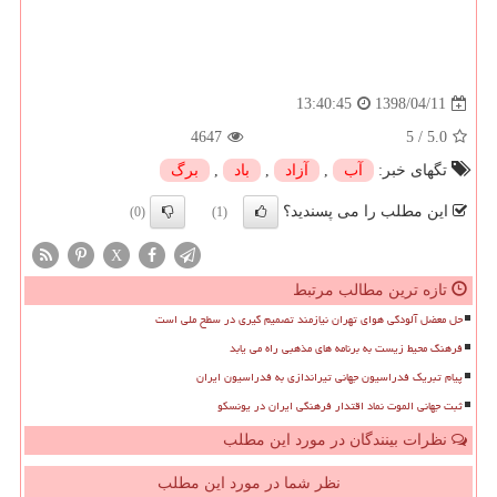
1398/04/11
13:40:45
4647
5
/
5.0
تگهای خبر:
آب
,
آزاد
,
باد
,
برگ
این مطلب را می پسندید؟
(0)
(1)
X
تازه ترین مطالب مرتبط
حل معضل آلودگی هوای تهران نیازمند تصمیم گیری در سطح ملی است
فرهنگ محیط زیست به برنامه های مذهبی راه می یابد
پیام تبریک فدراسیون جهانی تیراندازی به فدراسیون ایران
ثبت جهانی الموت نماد اقتدار فرهنگی ایران در یونسکو
نظرات بینندگان در مورد این مطلب
نظر شما در مورد این مطلب