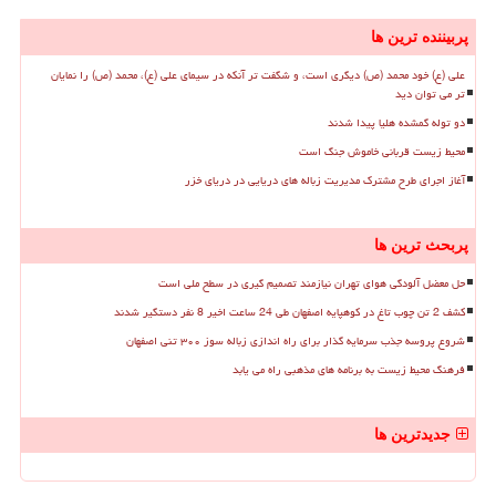
پربیننده ترین ها
علی (ع) خود محمد (ص) دیگری است، و شگفت تر آنکه در سیمای علی (ع)، محمد (ص) را نمایان
تر می توان دید
دو توله گمشده هلیا پیدا شدند
محیط زیست قربانی خاموش جنگ است
آغاز اجرای طرح مشترک مدیریت زباله های دریایی در دریای خزر
پربحث ترین ها
حل معضل آلودگی هوای تهران نیازمند تصمیم گیری در سطح ملی است
کشف 2 تن چوب تاغ در کوهپایه اصفهان طی 24 ساعت اخیر 8 نفر دستگیر شدند
شروع پروسه جذب سرمایه گذار برای راه اندازی زباله سوز ۳۰۰ تنی اصفهان
فرهنگ محیط زیست به برنامه های مذهبی راه می یابد
جدیدترین ها