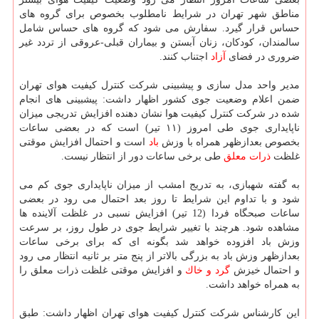
مناطق شهر تهران در شرایط نامطلوب بخصوص برای گروه های
حساس قرار گیرد. سفارش می شود كه گروه های حساس شامل
سالمندان، كودكان، زنان آبستن و بیماران قبلی-عروقی از تردد غیر
ضروری در فضای
آزاد
اجتناب كنند.
مدیر واحد مدل سازی و پیشبینی شركت كنترل كیفیت هوای تهران
ضمن اعلام وضعیت جوی كشور اظهار داشت: پیشبینی های انجام
شده در شركت كنترل كیفیت هوا نشان دهنده افزایش تدریجی میزان
ناپایداری جوی طی امروز (۱۱ تیر) است كه در بعضی ساعات
بخصوص بعدازظهر همراه با وزش
باد
است و احتمال افزایش موقتی
غلظت
ذرات معلق
طی برخی ساعات دور از انتظار نیست.
به گفته شهبازی، به تدریج امشب از میزان ناپایداری جوی كم می
شود و با تداوم این شرایط تا روز بعد احتمال می رود در بعضی
ساعات صبحگاه فردا (12 تیر) افزایش نسبی در غلظت آلاینده ها
مشاهده شود. هرچند با تغییر شرایط جوی در طول روز، بر سرعت
وزش باد افزوده خواهد شد بگونه ای كه برای برخی ساعات
بعدازظهر وزش باد به بزرگی بالاتر از پنج متر بر ثانیه انتظار می رود
و احتمال خیزش
گرد و خاك
و افزایش موقتی غلظت ذرات معلق را
به همراه خواهد داشت.
این كارشناس شركت كنترل كیفیت هوای تهران اظهار داشت: طبق