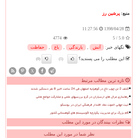
منبع:
پرشین رز
1398/04/28
11:27:56
4774
5
/
5.0
تگهای خبر:
آتش
,
بارندگی
,
باغ
,
حفاظت
این مطلب را می پسندید؟
(0)
(1)
X
تازه ترین مطالب مرتبط
کشف 2 تن چوب تاغ در کوهپایه اصفهان طی 24 ساعت اخیر 8 نفر دستگیر شدند
رهاسازی مرال های ارسباران در گرو بررسیهای علمی و مشارکت جوامع محلی
ثبت جهانی الموت نماد اقتدار فرهنگی ایران در یونسکو
گام بزرگ برای مدیریت یکپارچه اکوسیستم های کوهستانی کشور
نظرات بینندگان در مورد این مطلب
نظر شما در مورد این مطلب