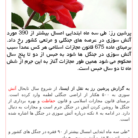
پرشین رز: طی سه ماه ابتدایی امسال بیشتر از 390 مورد
آتش سوزی در عرصه های جنگلی و مرتعی كشور رخ داد.
برمبنای ماده 675 قانون مجازات اسلامی هر كس عمداً سبب
آتش سوزی در جنگل ها شود به حبس از دو تا پنج سال
محكوم می شود همین طور مجازات آغاز به این جرم از شش
ماه تا دو سال حبس است.
به گزارش پرشین رز به نقل از ایسنا،
از شروع سال تابحال
آتش
سوزی به ۵۰۰ هكتار از اراضی جنگلی لطمه وارد كرده است.
برمبنای قانون مجازات اسلامی و قانون
حفاظت
و بهره برداری از
جنگل ها روشن كردن آتش در جنگل جرم است و مجازات به دنبال
دارد. در ادامه به ۸ نكته درباره آتش سوزی در جنگل ها اشاره شده
است.
*طی سه ماه ابتدایی امسال بیشتر از ۹۰ فقره در جنگل های كشور و
در مراتع ۳۰۰ فقره آتش سوزی رخ داد.