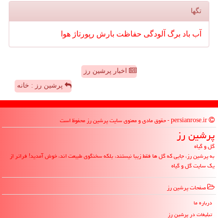
تگها
آب
باد
برگ
آلودگی
حفاظت
بارش
رپورتاژ
هوا
اخبار پرشین رز
پرشین رز : خانه
persianrose.ir - حقوق مادی و معنوی سایت پرشین رز محفوظ است
پرشین رز
گل و گیاه
به پرشین رز، جایی که گل ها فقط زیبا نیستند، بلکه سخنگوی طبیعت اند، خوش آمدید! فراتر از
یک سایت گل و گیاه
صفحات پرشین رز
درباره ما
تبلیغات در پرشین رز