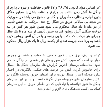
*بر اساس مواد قانونی ۴۵، ۴۶ و ۴۷ قانون حفاظت و بهره برداری از
جنگل ها آتش زدن نباتات در مزارع و باغات داخل یا مجاور جنگل
بدون اجازه و نظارت مأموران جنگلبانی ممنوع می باشد در صورتیكه
در نتیجه بی مبالاتی حریق در جنگل رخ دهد، مرتكب به حبس تأدیبی
از دو ماه تا یك سال محكوم می شود همین طور هر كس در تنه
درخت جنگلی آتش روشن كند به حبس تأدیبی از سه ماه تا یك سال
و برای هر درخت كه «كت یا پی زده» و یا در آن آتش روشن كرده
باشد به پرداخت جریمه نقدی از یكصد ریال تا یك هزار ریال محكوم
می شود.
*رعد و برق، برق فشار قوی و حتی اختلافات منطقه ای همچون
مواردی است كه سبب آتش سوزی های غیر عمدی در جنگل ها می
شود. متأسفانه برمبنای آخرین گزارش ها، سازمان جنگل ها امسال
برای خاموش كردن آتش در عرصه های جنگلی بالگردی در اختیار
ندارد چونكه اعتبار امسال دولت برای اطفای حریق بوسیله بالگرد در
اختیار سازمان های مربوطه قرار نگرفته است و بنا بر این سازمان
جنگل ها هنوز نتوانسته با نهادهایی كه در اطفای حریق به این سازمان
كمك می كنند، هماهنگی های لازم را انجام دهد.