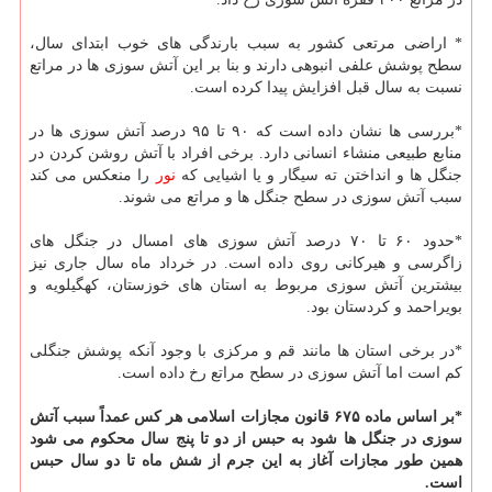
* اراضی مرتعی كشور به سبب بارندگی های خوب ابتدای سال،
سطح پوشش علفی انبوهی دارند و بنا بر این آتش سوزی ها در مراتع
نسبت به سال قبل افزایش پیدا كرده است.
*بررسی ها نشان داده است كه ۹۰ تا ۹۵ درصد آتش سوزی ها در
منابع طبیعی منشاء انسانی دارد. برخی افراد با آتش روشن كردن در
جنگل ها و انداختن ته سیگار و یا اشیایی كه
نور
را منعكس می كند
سبب آتش سوزی در سطح جنگل ها و مراتع می شوند.
*حدود ۶۰ تا ۷۰ درصد آتش سوزی های امسال در جنگل های
زاگرسی و هیركانی روی داده است. در خرداد ماه سال جاری نیز
بیشترین آتش سوزی مربوط به استان های خوزستان، كهگیلویه و
بویراحمد و كردستان بود.
*در برخی استان ها مانند قم و مركزی با وجود آنكه پوشش جنگلی
كم است اما آتش سوزی در سطح مراتع رخ داده است.
*بر اساس ماده ۶۷۵ قانون مجازات اسلامی هر كس عمداً سبب آتش
سوزی در جنگل ها شود به حبس از دو تا پنج سال محكوم می شود
همین طور مجازات آغاز به این جرم از شش ماه تا دو سال حبس
است.