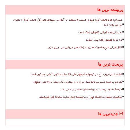
پربیننده ترین ها
علی (ع) خود محمد (ص) دیگری است، و شگفت تر آنکه در سیمای علی (ع)، محمد (ص) را نمایان
تر می توان دید
محیط زیست قربانی خاموش جنگ است
دو توله گمشده هلیا پیدا شدند
آغاز اجرای طرح مشترک مدیریت زباله های دریایی در دریای خزر
پربحث ترین ها
کشف 2 تن چوب تاغ در کوهپایه اصفهان طی 24 ساعت اخیر 8 نفر دستگیر شدند
شروع پروسه جذب سرمایه گذار برای راه اندازی زباله سوز ۳۰۰ تنی اصفهان
فرهنگ محیط زیست به برنامه های مذهبی راه می یابد
موفقیت محققان دانشگاه تهران درتوسعه نسل جدید سامانه های هوشمند
جدیدترین ها