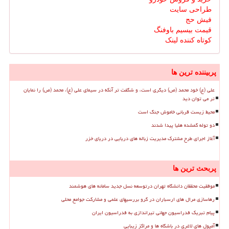
طراحی سایت
فیش حج
قیمت بیسیم باوفنگ
کوتاه کننده لینک
پربیننده ترین ها
علی (ع) خود محمد (ص) دیگری است، و شگفت تر آنکه در سیمای علی (ع)، محمد (ص) را نمایان
تر می توان دید
محیط زیست قربانی خاموش جنگ است
دو توله گمشده هلیا پیدا شدند
آغاز اجرای طرح مشترک مدیریت زباله های دریایی در دریای خزر
پربحث ترین ها
موفقیت محققان دانشگاه تهران درتوسعه نسل جدید سامانه های هوشمند
رهاسازی مرال های ارسباران در گرو بررسیهای علمی و مشارکت جوامع محلی
پیام تبریک فدراسیون جهانی تیراندازی به فدراسیون ایران
آمپول های لاغری در باشگاه ها و مراکز زیبایی