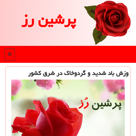
پرشین رز
منو
وزش باد شدید و گردوخاك در شرق كشور