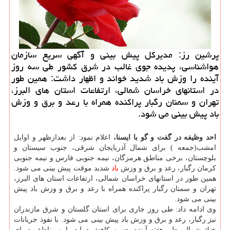
پرشین رز: مدیركل پیش بینی و آگهی سریع سازمان
هواشناسی، پدیده جوی غالب در شرق كشور طی سه روز
آینده را وزش باد شدید خواند و اظهار داشت: همین طور
در استانهای خراسان شمالی، ارتفاعات استان های البرز،
تهران و سمنان رگبار پراكنده همراه با رعد و برق و وزش
باد پیش بینی می شود.
احد وظیفه در گفت و گو با ایسنا،
اعلام نمود: از بعدازظهر و اوایل
امشب(جمعه ) برای شمال آذربایجان شرقی، جنوب سیستان و
بلوچستان، برخی مناطق هرمزگان، نیمه جنوبی فارس و نیمه جنوبی
كرمان رگبار، رعد و برق و وزش
باد
شدید موقت پیش بینی می شود.
همین طور در استانهای خراسان شمالی، ارتفاعات استان های البرز،
تهران و سمنان رگبار پراكنده همراه با رعد و برق و وزش باد پیش
بینی می شود.
وی ادامه داد: طی روز جاری برای استان گلستان و شرق مازندران
نیز رگبار، رعد و برق و وزش باد پیش بینی می شود. با نفوذ جریانات
خنك شمالی طی هفته آینده، ضمن كاهش دما در این مناطق، دریای