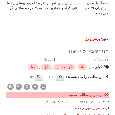
همراه با وزش باد شدید پیش بینی نمود و افزود: امروز بیشترین دما
در تهران 39درجه سانتی گراد و كمترین دما به 28 درجه سانتی گراد
می رسد.
منبع:
پرشین رز
1398/05/05
14:03:46
4756
5
/
5.0
تگهای خبر:
باد
,
گرد و خاك
,
گل
,
هوا
این مطلب را می پسندید؟
(0)
(1)
X
تازه ترین مطالب مرتبط
پیام تبریک فدراسیون جهانی تیراندازی به فدراسیون ایران
وضعیت هوای اصفهان قرمز است