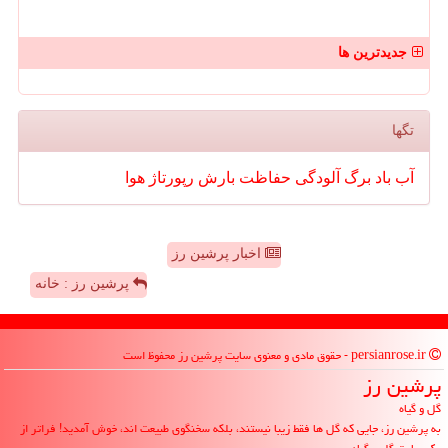
جدیدترین ها
تگها
آب
باد
برگ
آلودگی
حفاظت
بارش
رپورتاژ
هوا
اخبار پرشین رز
پرشین رز : خانه
persianrose.ir - حقوق مادی و معنوی سایت پرشین رز محفوظ است
پرشین رز
گل و گیاه
به پرشین رز، جایی که گل ها فقط زیبا نیستند، بلکه سخنگوی طبیعت اند، خوش آمدید! فراتر از