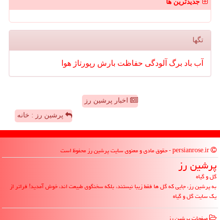
جدیدترین ها
تگها
آب
باد
برگ
آلودگی
حفاظت
بارش
رپورتاژ
هوا
اخبار پرشین رز
پرشین رز : خانه
persianrose.ir - حقوق مادی و معنوی سایت پرشین رز محفوظ است
پرشین رز
گل و گیاه
به پرشین رز، جایی که گل ها فقط زیبا نیستند، بلکه سخنگوی طبیعت اند، خوش آمدید! فراتر از
یک سایت گل و گیاه
صفحات پرشین رز