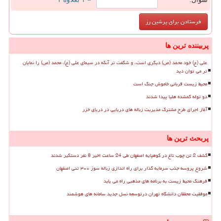
پربیننده ترین ها
علی (ع) خود محمد (ص) دیگری است، و شگفت تر آنکه در سیمای علی (ع)، محمد (ص) را نمایان
تر می توان دید
محیط زیست قربانی خاموش جنگ است
دو توله گمشده هلیا پیدا شدند
آغاز اجرای طرح مشترک مدیریت زباله های دریایی در دریای خزر
پربحث ترین ها
کشف 2 تن چوب تاغ در کوهپایه اصفهان طی 24 ساعت اخیر 8 نفر دستگیر شدند
شروع پروسه جذب سرمایه گذار برای راه اندازی زباله سوز ۳۰۰ تنی اصفهان
فرهنگ محیط زیست به برنامه های مذهبی راه می یابد
موفقیت محققان دانشگاه تهران درتوسعه نسل جدید سامانه های هوشمند