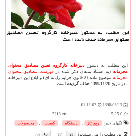
این مطلب، به دستور دبیرخانه كارگروه تعیین مصادیق
محتوای مجرمانه حذف شده است
این مطلب به دستور
دبیرخانه كارگروه تعیین مصادیق محتوای
مجرمانه
(به استناد بندهای ذکر شده در
فهرست مصادیق محتوای
مجرمانه
موضوع ماده 21 قانون جرایم رایانه ای) و ابلاغ این دبیرخانه
، در تاریخ 1399/11/20
حذف گردیده
است.
1398/05/13
01:11:03
5216
5
/
5.0
تگهای خبر:
رپورتاژ
,
دستگاه
,
كیفیت
,
محصولات
این مطلب را می پسندید؟
(0)
(1)