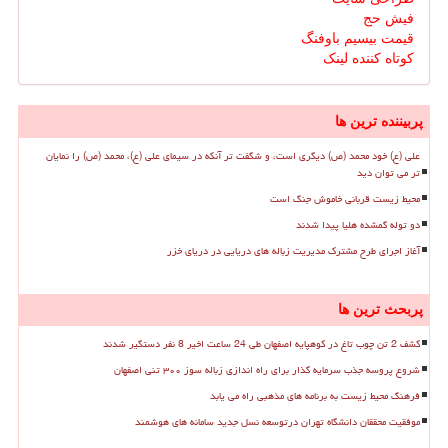
فیش حج
قیمت بیسیم باوفنگ
کوتاه کننده لینک
پربیننده ترین ها
علی (ع) خود محمد (ص) دیگری است، و شگفت تر آنکه در سیمای علی (ع)، محمد (ص) را نمایان
تر می توان دید
محیط زیست قربانی خاموش جنگ است
دو توله گمشده هلیا پیدا شدند
آغاز اجرای طرح مشترک مدیریت زباله های دریایی در دریای خزر
پربحث ترین ها
کشف 2 تن چوب تاغ در کوهپایه اصفهان طی 24 ساعت اخیر 8 نفر دستگیر شدند
شروع پروسه جذب سرمایه گذار برای راه اندازی زباله سوز ۳۰۰ تنی اصفهان
فرهنگ محیط زیست به برنامه های مذهبی راه می یابد
موفقیت محققان دانشگاه تهران درتوسعه نسل جدید سامانه های هوشمند