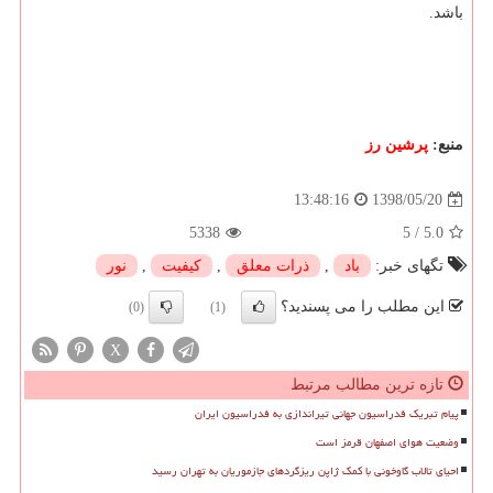
باشد.
منبع:
پرشین رز
1398/05/20
13:48:16
5338
5
/
5.0
تگهای خبر:
باد
,
ذرات معلق
,
كیفیت
,
نور
این مطلب را می پسندید؟
(0)
(1)
X
تازه ترین مطالب مرتبط
پیام تبریک فدراسیون جهانی تیراندازی به فدراسیون ایران
وضعیت هوای اصفهان قرمز است
احیای تالاب گاوخونی با کمک ژاپن ریزگردهای جازموریان به تهران رسید