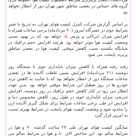
گروه های حساس در بعضی مناطق شهر تهران دور از انتظار نخواهد
بود.
بر اساس گزارش شركت كنترل كیفیت هوای تهران، به تدریج با تغییر
شرایط جوی در عصرگاه امروز (۲۰ مردادماه) برخی ساعات همراه با
افزایش میزان ابرناكی و وزش
باد
خواهد بود كه در بهبود نسبی
وضعیت كیفیت هوا موثر خواهد بود. هرچند افزایش حجم ترافیك در
شبانگاه یكشنبه سبب كاهش موقتی كیفیت هوا در بعضی مناطق
پرتردد پایتخت می شود.
رفته رفته همراه با كاهش میزان ناپایداری جوی تا صبحگاه روز
دوشنبه (۲۱ مردادماه) افزایش نسبی غلظت آلاینده ها در بعضی
ساعات صبحگاه دور از انتظار نخواهد بود كه با عنایت به كاهش تردد
خودرو ها در روز تعطیل این شرایط موقتی خواهد بود. بدین جهت
انتظار می رود در كنار كاهش حجم ترافیك در روز دوشنبه، افزایش
تدریجی میزان ناپایداری جوی در طول روز، كاهش محسوس دما و
افزایش ابر طی برخی ساعات شرایط برای شكل گیری آلاینده ازن
را محدود شود و وضعیت كیفیت هوای پایتخت در شرایط بهتری نسبت
به امروز قرار گیرد.
میانگین كیفیت هوای تهران طی ۲۴ ساعت گذشته ۹۰ و هوا در
شرایط سالم بود. این شاخص الان ۸۰ و هوا در شرایط سالم می