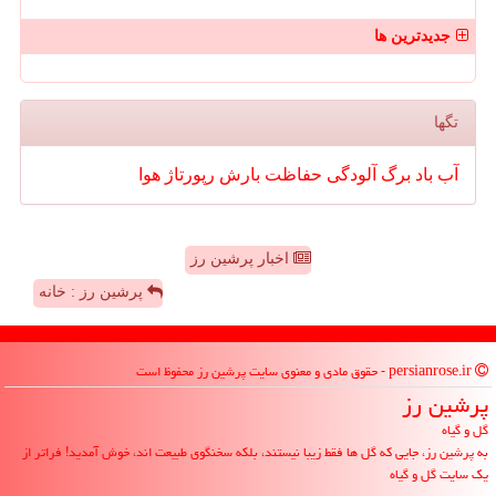
جدیدترین ها
تگها
آب
باد
برگ
آلودگی
حفاظت
بارش
رپورتاژ
هوا
اخبار پرشین رز
پرشین رز : خانه
persianrose.ir - حقوق مادی و معنوی سایت پرشین رز محفوظ است
پرشین رز
گل و گیاه
به پرشین رز، جایی که گل ها فقط زیبا نیستند، بلکه سخنگوی طبیعت اند، خوش آمدید! فراتر از
یک سایت گل و گیاه