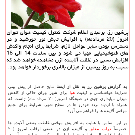
پرشین رز: برمبنای اعلام شركت كنترل كیفیت هوای تهران
امروز (20 مردادماه) با افزایش تابش نور خورشید و در
دسترس بودن سایر عوامل لازم، شرایط برای انجام واكنش
های فتوشیمیایی مهیا می شود و بین ساعات 14 الی 18
افزایش نسبی در غلظت آلاینده ازن مشاهده خواهد شد كه
نسبت به روز پیشین از میزان بالاتری برخوردار خواهد بود.
به گزارش پرشین رز به نقل از ایسنا
نتایج حاصل از پیش بینی
شرایط هواشناسی و كیفیت
هوا
برای شهر تهران حاكی از كاهش
میزان ناپایداری جوی در صبحگاه امروز( ۲۰ مرداد ماه) ژاست كه
همراه با ازدیاد تردد خودرو ها در سطح شهر، شرایط برای تجمع
موقتی آلاینده ها را فراهم می آورد.
بر این اساس با عنایت به افزایش موقتی غلظت بعضی آلاینده ها
خصوصاً
ذرات معلق
و آلاینده ازن در بعضی اوقات امروز (۲۰
مردادماه) احتمال برقراری شرایط نامطلوب كیفیت هوا خصوصاً برای