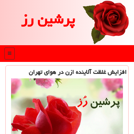
پرشین رز
منو
افزایش غلظت آلاینده ازن در هوای تهران