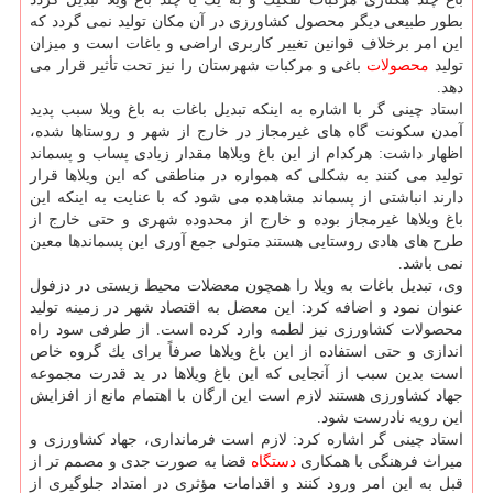
بطور طبیعی دیگر محصول كشاورزی در آن مكان تولید نمی گردد كه
این امر برخلاف قوانین تغییر كاربری اراضی و باغات است و میزان
تولید
محصولات
باغی و مركبات شهرستان را نیز تحت تأثیر قرار می
دهد.
استاد چینی گر با اشاره به اینكه تبدیل باغات به باغ ویلا سبب پدید
آمدن سكونت گاه های غیرمجاز در خارج از شهر و روستاها شده،
اظهار داشت: هركدام از این باغ ویلاها مقدار زیادی پساب و پسماند
تولید می كنند به شكلی كه همواره در مناطقی كه این ویلاها قرار
دارند انباشتی از پسماند مشاهده می شود كه با عنایت به اینكه این
باغ ویلاها غیرمجاز بوده و خارج از محدوده شهری و حتی خارج از
طرح های هادی روستایی هستند متولی جمع آوری این پسماندها معین
نمی باشد.
وی، تبدیل باغات به ویلا را همچون معضلات محیط زیستی در دزفول
عنوان نمود و اضافه كرد: این معضل به اقتصاد شهر در زمینه تولید
محصولات كشاورزی نیز لطمه وارد كرده است. از طرفی سود راه
اندازی و حتی استفاده از این باغ ویلاها صرفاً برای یك گروه خاص
است بدین سبب از آنجایی كه این باغ ویلاها در ید قدرت مجموعه
جهاد كشاورزی هستند لازم است این ارگان با اهتمام مانع از افزایش
این رویه نادرست شود.
استاد چینی گر اشاره كرد: لازم است فرمانداری، جهاد كشاورزی و
میراث فرهنگی با همكاری
دستگاه
قضا به صورت جدی و مصمم تر از
قبل به این امر ورود كنند و اقدامات مؤثری در امتداد جلوگیری از