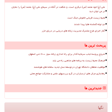
علی (ع) خود محمد (ص) دیگری است، و شگفت تر آنکه در سیمای علی (ع)، محمد (ص) را نمایان
تر می توان دید
محیط زیست قربانی خاموش جنگ است
دو توله گمشده هلیا پیدا شدند
آغاز اجرای طرح مشترک مدیریت زباله های دریایی در دریای خزر
پربحث ترین ها
شروع پروسه جذب سرمایه گذار برای راه اندازی زباله سوز ۳۰۰ تنی اصفهان
فرهنگ محیط زیست به برنامه های مذهبی راه می یابد
موفقیت محققان دانشگاه تهران درتوسعه نسل جدید سامانه های هوشمند
رهاسازی مرال های ارسباران در گرو بررسیهای علمی و مشارکت جوامع محلی
جدیدترین ها
تگها