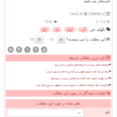
غیرمجاز می شود.
1398/06/12
14:43:33
5152
5
/
5.0
تگهای خبر:
آب
,
آزاد
,
باد
,
باغ
این مطلب را می پسندید؟
(0)
(1)
X
تازه ترین مطالب مرتبط
فرهنگ محیط زیست به برنامه های مذهبی راه می یابد
پیام تبریک فدراسیون جهانی تیراندازی به فدراسیون ایران
ثبت جهانی الموت نماد اقتدار فرهنگی ایران در یونسکو
کارگروه ارتقاء فرهنگ محافظت از محیط زیست اصفهان شروع به کار کرد
نظرات بینندگان در مورد این مطلب
نظر شما در مورد این مطلب
نام: