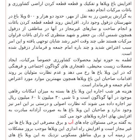
افزایش باغ ویلاها و تفكیك و قطعه قطعه كردن اراضی كشاورزی و
باغات مركبات انجام دهند.
به گزارش پرشین رز به نقل از مهر، حدود دو هزار و ۵۰۰ ویلا باغ در
شهرستان دزفول وجود دارد. افزایش روند قطعه قطعه كردن باغات
و انجام ساخت و سازهای غیرمجاز در آنها در مناطقی از دزفول
همچون شمس آباد، بن جعفر و شهید منتظری كه دارای باغات فراوان
مركبات هستند طی چند وقت اخیر رشد شایان توجهی یافته و این امر
سبب اعتراض شدید و چند باره امام جمعه و فرماندار دزفول شده
است.
لطمه به حوزه تولید محصولات كشاورزی خصوصاً مركبات، ایجاد
معضلات زیست محیطی، ناهنجاری های گوناگون اجتماعی و فرهنگی
كه در این ویلا باغ ها رخ می دهد و عدم نظارت متولیان بر روند
اقدامات صاحبان این باغ ویلاها همچون مهمترین موارد مورد اعتراض
امام جمعه و فرماندار است.
هزینه هر شب اجاره این ویلا باغ ها بسته به میزان امكانات رفاهی
موجود در آنها گوناگون است و تا شبی ۳۰ میلیون تا ۶۰ میلیون ریال
نیز اجاره داده می شوند كه نظارت اصولی و درستی بر این امر نیز
وجود ندارد و صاحبان این ویلا باغ ها به صورت آزادانه مبادرت به
افزایش بهای اجاره ویلاهای خود می كنند.
به گفته برخی مسئولان چاه های
آب
و برق مصرفی این ویلا باغ ها نیز
غیر مجاز است و افزایش راه اندازی این ویلاها موجب بروز مشكلات
در زمینه آب و برق مناطق مسكونی نزدیك به این ویلا باغ های