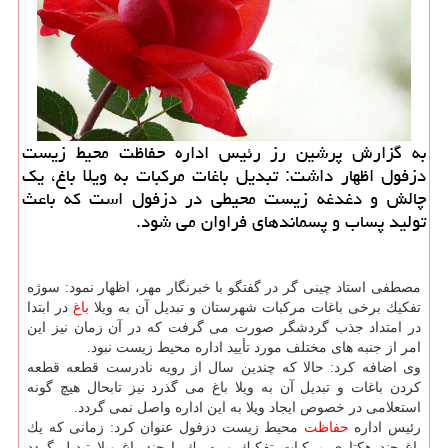
به گزارش پرشین رز رئیس اداره حفاظت محیط زیست
دزفول اظهار داشت: تبدیل باغات مركبات به ویلا باغ، یك
چالش و دغدغه زیست محیطی در دزفول است كه باعث
تولید پساب و پسماندهای فراوان می شود.
مصطفی استاد چینی گر در گفتگو با خبرنگار مهر، اظهار نمود: سوژه
تفكیك برخی باغات مركبات شهرستان و تبدیل آن به ویلا
باغ
در ابتدا
در امتداد جذب گردشگر صورت می گرفت كه در آن زمان نیز این
امر از جنبه های مختلف مورد تأیید اداره محیط زیست نبود.
وی اضافه كرد: حالا كه چندین سال از رویه نادرست قطعه قطعه
كردن باغات و تبدیل آن به ویلا باغ می گذرد نیز تابحال هیچ گونه
استعلامی در خصوص ایجاد ویلا به این اداره واصل نمی گردد.
رئیس اداره
حفاظت
محیط زیست دزفول عنوان كرد: زمانی كه یك
باغ چند هكتاری مركبات تفكیك و به یك یا چند باغ ویلا تبدیل گردد