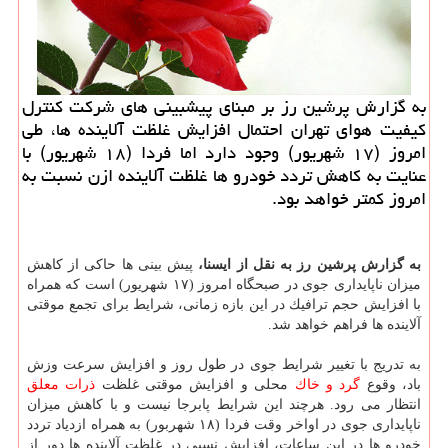
به گزارش پرشین رز بر مبنای پیشبینی های شركت كنترل
كیفیت هوای تهران احتمال افزایش غلظت آلاینده ها، طی
امروز (۱۷ شهریور) وجود دارد اما فردا (۱۸ شهریور) با
عنایت به كاهش تردد خودرو ها غلظت آلاینده ازن نسبت به
امروز كمتر خواهد بود.
به گزارش پرشین رز به نقل از ایسنا،
پیش بینی ها حاكی از كاهش
میزان ناپایداری جوی در صبحگاه امروز (۱۷ شهریور) است كه همراه
با افزایش حجم ترافیك در این بازه زمانی، شرایط برای تجمع موقتی
آلاینده ها فراهم خواهد شد.
به تدریج با تغییر شرایط جوی در طول روز و افزایش سرعت وزش
باد، وقوع
گرد و خاك
محلی و افزایش موقتی غلظت
ذرات معلق
انتظار می رود. هرچند این شرایط پابرجا نیست و با كاهش میزان
ناپایداری جوی در اواخر وقت فردا (۱۸ شهربور) به همراه ازدیاد تردد
خودرو ها در این ساعات، افزایش نسبی در غلظت آلاینده ها دور از