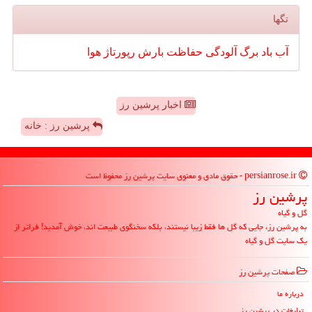
تگها
آب
باد
برگ
آلودگی
حفاظت
بارش
رپورتاژ
هوا
اخبار پرشین رز
پرشین رز : خانه
persianrose.ir - حقوق مادی و معنوی سایت پرشین رز محفوظ است
پرشین رز
گل و گیاه
به پرشین رز، جایی که گل ها فقط زیبا نیستند، بلکه سخنگوی طبیعت اند، خوش آمدید! فراتر از
یک سایت گل و گیاه
صفحات پرشین رز
درباره ما
تبلیغات در پرشین رز