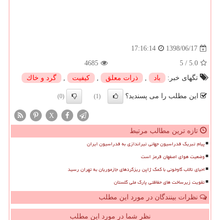
1398/06/17
17:16:14
4685
5
/
5.0
تگهای خبر:
باد
,
ذرات معلق
,
كیفیت
,
گرد و خاك
این مطلب را می پسندید؟
(0)
(1)
X
تازه ترین مطالب مرتبط
پیام تبریک فدراسیون جهانی تیراندازی به فدراسیون ایران
وضعیت هوای اصفهان قرمز است
احیای تالاب گاوخونی با کمک ژاپن ریزگردهای جازموریان به تهران رسید
تقویت زیرساخت های حفاظتی پارک ملی گلستان
نظرات بینندگان در مورد این مطلب
نظر شما در مورد این مطلب