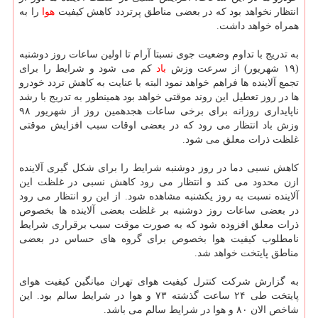
انتظار نخواهد بود كه در بعضی مناطق پرتردد كاهش كیفیت
هوا
را به
همراه خواهد داشت.
به تدریج با تداوم وضعیت جوی نسبتا آرام تا اولین ساعات روز دوشنبه
(۱۹ شهریور) از سرعت وزش
باد
كم می شود و شرایط را برای
تجمع آلاینده ها فراهم خواهد نمود البته با عنایت به كاهش تردد خودرو
ها در روز تعطیل این روند موقتی خواهد بود همینطور به تدریج با رشد
ناپایداری روزانه برای برخی ساعات هجدهمین روز از شهریور ۹۸
وزش باد انتظار می رود كه در بعضی اوقات سبب افزایش موقتی
غلظت ذرات معلق می شود.
كاهش نسبی دما در روز دوشنبه شرایط را برای شكل گیری آلاینده
ازن محدود می كند و انتظار می رود كاهش نسبی در غلظت این
آلاینده نسبت به روز یكشنبه مشاهده شود. از این رو انتظار می رود
در بعضی ساعات روز دوشنبه بر غلظت بعضی آلاینده ها بخصوص
ذرات معلق افزوده شود كه به صورت موقت سبب برقراری شرایط
نامطلوب كیفیت هوا بخصوص برای گروه های حساس در بعضی
مناطق پایتخت خواهد شد.
به گزارش شركت كنترل كیفیت هوای تهران میانگین كیفیت هوای
پایتخت طی ۲۴ ساعت گذشته ۷۳ و هوا در شرایط سالم بود. این
شاخص الان ۸۰ و هوا در شرایط سالم می باشد.