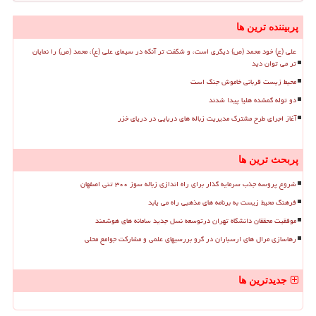
پربیننده ترین ها
علی (ع) خود محمد (ص) دیگری است، و شگفت تر آنکه در سیمای علی (ع)، محمد (ص) را نمایان
تر می توان دید
محیط زیست قربانی خاموش جنگ است
دو توله گمشده هلیا پیدا شدند
آغاز اجرای طرح مشترک مدیریت زباله های دریایی در دریای خزر
پربحث ترین ها
شروع پروسه جذب سرمایه گذار برای راه اندازی زباله سوز ۳۰۰ تنی اصفهان
فرهنگ محیط زیست به برنامه های مذهبی راه می یابد
موفقیت محققان دانشگاه تهران درتوسعه نسل جدید سامانه های هوشمند
رهاسازی مرال های ارسباران در گرو بررسیهای علمی و مشارکت جوامع محلی
جدیدترین ها