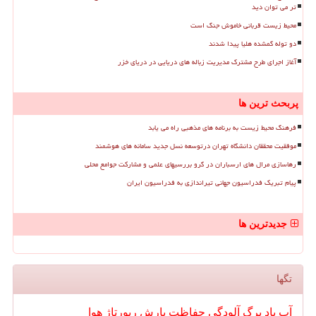
تر می توان دید
محیط زیست قربانی خاموش جنگ است
دو توله گمشده هلیا پیدا شدند
آغاز اجرای طرح مشترک مدیریت زباله های دریایی در دریای خزر
پربحث ترین ها
فرهنگ محیط زیست به برنامه های مذهبی راه می یابد
موفقیت محققان دانشگاه تهران درتوسعه نسل جدید سامانه های هوشمند
رهاسازی مرال های ارسباران در گرو بررسیهای علمی و مشارکت جوامع محلی
پیام تبریک فدراسیون جهانی تیراندازی به فدراسیون ایران
جدیدترین ها
تگها
آب
باد
برگ
آلودگی
حفاظت
بارش
رپورتاژ
هوا