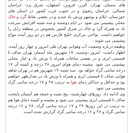
های سمنان، تهران، البرز، قزوین، اصفهان، شرق یزد، خراسان
شمالی، خراسان رضوی و در جنوب غرب كشور در استان های
خوزستان، ایلام و بوشهر وزش باد شدید و در بعضی نقاط
گرد و خاك
محلی پیشبینی می شود. در ایام دوشنبه و سه شنبه افزایش سرعت
باد به همراه گرد و خاك در شرق كشور بخصوص در منطقه زابل را
خواهیم داشت. نواحی مركزی خلیج فارس هم در دو روز آینده مواج
پیشبینی می شوند.
وظیفه درباره وضعیت آب وهوایی تهران طی امروز و چهار روز آینده،
اظهار داشت: امروز دوشنبه، ۱۸ شهریور ماه آسمان تهران صاف تا
قسمتی ابری و در بعضی ساعات همراه با وزش باد و غبار محلی
پیشبینی می شود. بیشینه دمای هوای امروز ۲۸ درجه و كمینه آن ۱۷
درجه سانتی گراد خواهد بود. سه شنبه ۱۹ شهریور هم در تهران شاهد
هوایی صاف تا قسمتی ابری و همراه با وزش باد در بعدازظهر خواهیم
بود و حداقل و حداكثر دمای
هوا
به ترتیب ۲۸ و ۱۷ درجه سانتی گراد
پیشبینی می شود.
وی ادامه داد: روزهای چهارشنبه، پنج شنبه و جمعه هم آسمان پایتخت
صاف تا قسمتی ابری پیشبینی می شود و بیشینه و كمینه دمای هوا هم
به ترتیب در این روزها ۲۹ و ۱۷ درجه سانتی گراد، ۲۸ و ۱۶ درجه
سانتی گراد و ۲۷ و ۱۶ درجه سانتی گراد گزارش شده است.