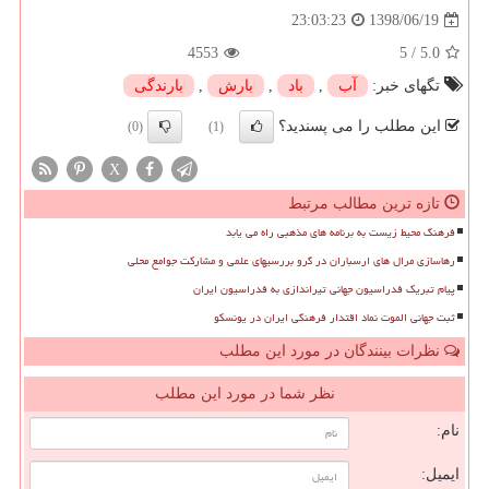
1398/06/19
23:03:23
4553
5
/
5.0
تگهای خبر:
آب
,
باد
,
بارش
,
بارندگی
این مطلب را می پسندید؟
(0)
(1)
X
تازه ترین مطالب مرتبط
فرهنگ محیط زیست به برنامه های مذهبی راه می یابد
رهاسازی مرال های ارسباران در گرو بررسیهای علمی و مشارکت جوامع محلی
پیام تبریک فدراسیون جهانی تیراندازی به فدراسیون ایران
ثبت جهانی الموت نماد اقتدار فرهنگی ایران در یونسکو
نظرات بینندگان در مورد این مطلب
نظر شما در مورد این مطلب
نام:
ایمیل: