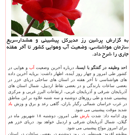
به گزارش پرشین رز مدیركل پیشبینی و هشدارسریع
سازمان هواشناسی، وضعیت آب وهوایی كشور تا آخر هفته
جاری را شرح داد.
احد وظیفه در گفتگو با ایسنا،
درباره آخرین وضعیت
آب
و هوایی در
كشور طی امروز و چهار روز آینده، اظهار داشت: برپایه آخرین داده
های هواشناسی تا آخر هفته در استان های ساحلی دریای خزر در
بعضی ساعات بارندگی و در بعضی نقاط اردبیل، شمال استان های
آذربایجان شرقی و آذربایجان غربی، ارتفاعات البرز غربی و مركزی
پیشبینی شده و طی روزهای دوشنبه و سه شنبه علاوه بر این مناطق
در غرب خراسان شمالی رگبار باران، گاهی رعد و برق و وزش
باد
شدید موقت پیشبینی می شود.
وی ادامه داد: شدت
بارش
طی امروز، دوشنبه ۱۸ شهریور ماه در
گیلان، شمال آذربایجان شرقی و اردبیل خواهد بود. دریای خزر هم
برای امروز مواج پیشبینی می شود.
وظیفه افزود: همینطور در روز دوشنبه در بعضی ساعات در استان