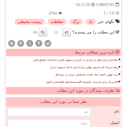
1398/07/05
14:23:26
4764
5
/
5.0
تگهای خبر:
باد
,
برگ
,
حفاظت
,
زیست محیطی
این مطلب را می پسندید؟
(0)
(1)
X
تازه ترین مطالب مرتبط
رهاسازی مرال های ارسباران در گرو بررسیهای علمی و مشارکت جوامع محلی
پیام تبریک فدراسیون جهانی تیراندازی به فدراسیون ایران
ثبت جهانی الموت نماد اقتدار فرهنگی ایران در یونسکو
گام بزرگ برای مدیریت یکپارچه اکوسیستم های کوهستانی کشور
نظرات بینندگان در مورد این مطلب
نظر شما در مورد این مطلب
نام:
ایمیل: