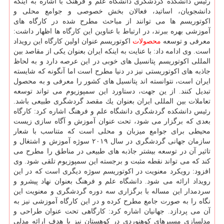
رئیس دانشكده گردشگری دانشگاه علم و فرهنگ با اشاره به اینكه
دانشجویان، اساتید، فعالان بخش خصوصی و جوامع محلی و
اكوتوریسم ها می توانند از مباحث مطرح شده در كارگاه های
آموزشی بهره ببرند، در ارتباط با عناوین این كارگاه ها اظهار داشت:
معرفی و توسعه
محصولات
اكوتوریسم عنوان اولین كارگاه این رویداد
است. وی ادامه داد: با عنایت به اینكه ایران بعنوان یكی از مقاصد بین
المللی اكوتوریسم پتانسیل های خوبی در این عرصه دارد و به لحاظ
جاذبه های اكوتوریستی نیز در دنیا مطرح است اما آنگونه كه شایسته
ایران است، نتوانسته اند پتانسیل های كشور را معرفی و به محصول
تبدیل كنند. از ین جهت، دستاورد این سمپوزیوم می تواند توسعه
تعاملات بین المللی ایران بعنوان یك مقصد گردشگری طبیعی باشد.
رئیس دانشكده گردشگری دانشگاه علم و فرهنگ اشاره كرد: كارگاه
بعدی كه برگزار می شود، تحت عنوان آموزش و آگاه سازی زیست
محیطی برای جوامع میزبان و محلی است كه متناسب با شعار
سازمان جهانی گردشگری در سال ۲۰۱۹ سوژه آموزش و اشتغال و
تاثیر آن در توسعه بیشتر جاذبه های طبیعی در مناطق را مطرح می
كند كه می تواند نقطه مثبت و برجسته این سمپوزیوم تلقی شود. وی
افزود: رویكرد معنویت در اكوتوریسم سوژه دیگری است كه در این
رویداد ارائه می شود. دانشگاه علم و فرهنگ بعنوان نهاد پیشرو و
سردمدار این مساله با برگزاری سه دوره گردشگری و معنویت این
نگاه را به صورت جامع مطرح كرده و در این كارگاه آموزشی نیز به
آن می پردازد. جهانیان اشاره كرد: كارگاهی تحت عنوان طراحی و
مدلسازی مسیرهای كوهنوردی در كوهستان نیز با هدف ارائه مدلی