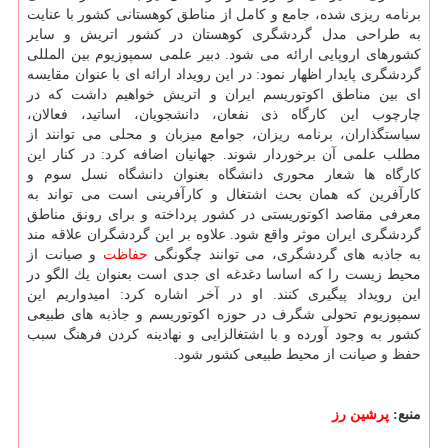
برنامه ریزی شده، جامع و كامل از مناطق كوهستانی كشور با عنایت
به طراحی مدل گردشگری كوهستان در كشور اتریش و سایر
كشورهای اروپایی ارائه می شود. دبیر علمی سمپوزیوم بین المللی
گردشگری پایدار اظهار نمود: در این رویداد ارائه ای با عنوان مقایسه
ای بین مناطق اكوتوریسم ایران و اتریش خواهیم داشت كه در
چارچوب این كارگاه ذی نفعان، دانشجویان، اساتید، فعالان،
سیاستگذاران، برنامه ریزان، جوامع میزبان و محلی می توانند از
مطلب علمی آن برخوردار شوند. جهانیان اضافه كرد: در كنار این
كارگاه ها شعار محوری دانشگاه بعنوان دانشگاه نسل سوم و
كارآفرین كه همان بحث اشتغال و كارآفرینی است می تواند به
معرفی مقاصد اكوتوریستی در كشور پرداخته و برای رونق مناطق
گردشگری ایران موثر واقع شود. علاوه بر این گردشگران علاقه مند
به جاذبه های گردشگری، می توانند چگونگی
حفاظت
و صیانت از
محیط زیست را كه اساسا دغدغه ای جدی است بعنوان یك الگو در
این رویداد پیگیری كنند. او در آخر اشاره كرد: امیدواریم این
سمپوزیوم تحولی شگرف در حوزه اكوتوریسم و جاذبه های طبیعی
كشور به وجود آورده و با اشتغالزایی و نهادینه كردن فرهنگ سبب
حفظ و صیانت از محیط طبیعی كشور شود.
منبع:
پرشین رز