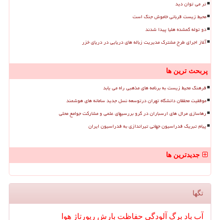
تر می توان دید
محیط زیست قربانی خاموش جنگ است
دو توله گمشده هلیا پیدا شدند
آغاز اجرای طرح مشترک مدیریت زباله های دریایی در دریای خزر
پربحث ترین ها
فرهنگ محیط زیست به برنامه های مذهبی راه می یابد
موفقیت محققان دانشگاه تهران درتوسعه نسل جدید سامانه های هوشمند
رهاسازی مرال های ارسباران در گرو بررسیهای علمی و مشارکت جوامع محلی
پیام تبریک فدراسیون جهانی تیراندازی به فدراسیون ایران
جدیدترین ها
تگها
آب
باد
برگ
آلودگی
حفاظت
بارش
رپورتاژ
هوا