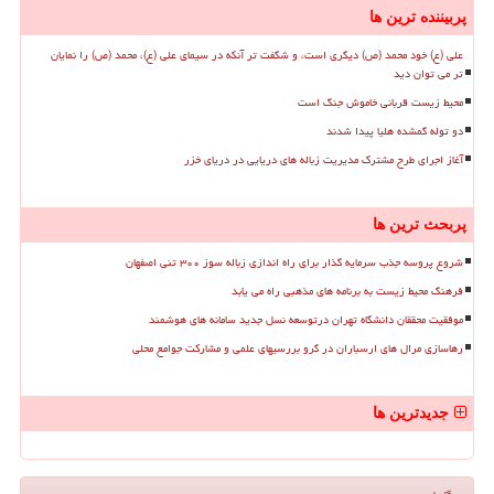
پربیننده ترین ها
علی (ع) خود محمد (ص) دیگری است، و شگفت تر آنکه در سیمای علی (ع)، محمد (ص) را نمایان
تر می توان دید
محیط زیست قربانی خاموش جنگ است
دو توله گمشده هلیا پیدا شدند
آغاز اجرای طرح مشترک مدیریت زباله های دریایی در دریای خزر
پربحث ترین ها
شروع پروسه جذب سرمایه گذار برای راه اندازی زباله سوز ۳۰۰ تنی اصفهان
فرهنگ محیط زیست به برنامه های مذهبی راه می یابد
موفقیت محققان دانشگاه تهران درتوسعه نسل جدید سامانه های هوشمند
رهاسازی مرال های ارسباران در گرو بررسیهای علمی و مشارکت جوامع محلی
جدیدترین ها