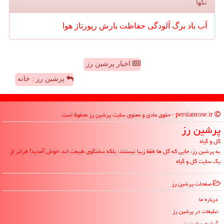
تگها
آب
باد
برگ
آلودگی
حفاظت
بارش
رپورتاژ
هوا
اخبار پرشین رز
پرشین رز : خانه
persianrose.ir - حقوق مادی و معنوی سایت پرشین رز محفوظ است
پرشین رز
گل و گیاه
به پرشین رز، جایی که گل ها فقط زیبا نیستند، بلکه سخنگوی طبیعت اند، خوش آمدید! فراتر از
یک سایت گل و گیاه
صفحات پرشین رز
درباره ما
تبلیغات در پرشین رز
آرشیو پرشین رز