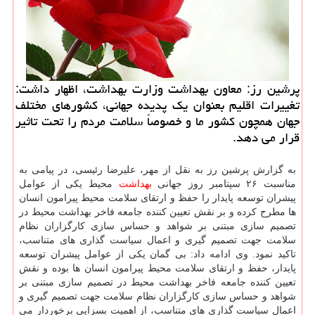
پرشین رز: معاون بهداشت وزارت بهداشت، اظهار داشت:
تغییرات اقلیم بعنوان یك پدیده جهانی، كشورهای مختلف
جهان همچون كشور ما و خصوصاً سلامت مردم را تحت تاثیر
قرار می دهد.
به گزارش پرشین رز به نقل از مهر، علیرضا رئیسی، در پیامی به
مناسبت ۲۶ سپتامبر روز جهانی
بهداشت
محیط‪ ‬یكی از عوامل
پیشران توسعه پایدار را حفظ و ارتقای سلامت محیط پیرامون انسان
ها مطرح كرده و بر نقش تعیین كننده جامعه فاخر بهداشت محیط در
تصمیم سازی مبتنی بر شواهد و حساس سازی كارگزاران نظام
سلامت جهت تصمیم گیری و اعمال سیاست گذاری های متناسب،
تاكید نمود. وی ادامه داد: بی گمان یكی از عوامل پیشران توسعه
پایدار، حفظ و ارتقای سلامت محیط پیرامون انسان ها بوده و نقش
تعیین كننده جامعه فاخر بهداشت محیط در تصمیم سازی مبتنی بر
شواهد و حساس سازی كارگزاران نظام سلامت جهت تصمیم گیری و
اعمال سیاست گذاری های متناسب، از اهمیت بسزایی برخوردار می