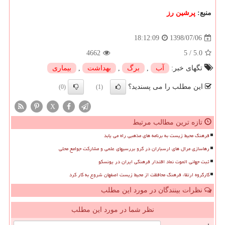
منبع:
پرشین رز
1398/07/06
18:12:09
4662
5
/
5.0
تگهای خبر:
آب
,
برگ
,
بهداشت
,
بیماری
این مطلب را می پسندید؟
(0)
(1)
X
تازه ترین مطالب مرتبط
فرهنگ محیط زیست به برنامه های مذهبی راه می یابد
رهاسازی مرال های ارسباران در گرو بررسیهای علمی و مشارکت جوامع محلی
ثبت جهانی الموت نماد اقتدار فرهنگی ایران در یونسکو
کارگروه ارتقاء فرهنگ محافظت از محیط زیست اصفهان شروع به کار کرد
نظرات بینندگان در مورد این مطلب
نظر شما در مورد این مطلب