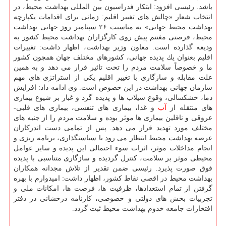
باشد. رئیسی افزود: ابتكار فدراسیون بین المللی بهداشت محیط، در
انتخاب شعار «چالش های تغییر اقلیم: زمانی برای اقدامات یكپارچه
بهداشت محیط جهانی» به مناسبت ۲۶ سپتامبر روز جهانی بهداشت
محیط، فرصتی مغتنم پیش روی كارگزاران بهداشت محیط كشور به
ودیعه گذارده است. معاون وزیر بهداشت، اظهار داشت: تغییرات
اقلیم بعنوان یك پدیده جهانی، كشورهای مختلف جهان همچون كشور
ما و خصوصاً سلامت مردم را تحت تاثیر قرار می دهد و به همین
علت مقابله و سازگاری با تغییر اقلیم یكی از استراتژی های مهم
سازمان جهانی بهداشت در این خصوص است. وی ادامه داد: افزایش
دما، خشكسالی، وقوع سیلاب ها و پدیده گرد و غبار بر شیوع بیماری
های منتقله از
آب
و غذا، بیماری های تنفسی، بیماری های قلبی-
عروقی و ناقلین بیماری ها موثر بوده و سلامت مردم را از جنبه های
مختلف مورد تهدید قرار می دهد. پس از تمامی دست اندركاران
عرصه بهداشت محیط انتظار می رود با سیاستگذاری، برنامه ریزی و
انجام مداخلات موثر، اثرات سوء احتمالی این پدیده و سایر عوامل
محیطی موثر بر سلامت، كنترل گردیده و سازگاری متناسبی با پدیده
فوق صورت پذیرد. رئیسی ضمن تقدیر از تلاش مجدانه همكاران
بهداشت محیط در اقصی نقاط كشور، اظهار داشت: امیدوارم با بهره
گرفتن از تمام استعدادها، ظرفیت ها، فرصت ها، امكانات ملی و
تجربیات بخش های دولتی و خصوصی، كارنامه درخشانی در دفتر
افتخارات جامعه خدوم بهداشت محیط ثبت گردد.