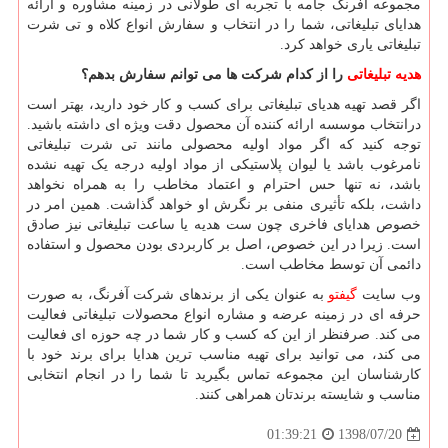
مجموعه آفرنگ جامه با تجربه ای طولانی در زمینه مشاوره و ارائه
هدایای تبلیغاتی، شما را در انتخاب و سفارش انواع کلاه و تی شرت
تبلیغاتی یاری خواهد کرد.
هدیه تبلیغاتی
را از کدام شرکت ها می توانم سفارش بدهم؟
اگر قصد تهیه هدیای تبلیغاتی برای کسب و کار خود دارید، بهتر است
درانتخاب موسسه ارائه کننده آن محصول دقت ویژه ای داشته باشید.
توجه کنید که اگر مواد اولیه محصولی مانند تی شرت تبلیغاتی
نامرغوب باشد یا لیوان پلاستیکی از مواد اولیه درجه یک تهیه نشده
باشد، نه تنها حس احترام و اعتماد مخاطب را به همراه نخواهد
داشت، بلکه تأثیری منفی بر نگرش او خواهد گذاشت. همین امر در
خصوص هدایای فاخری چون ست هدیه یا ساعت تبلیغاتی نیز صادق
است. زیرا در این خصوص، اصل بر کاربردی بودن محصول و استفاده
دائمی آن توسط مخاطب است.
وب سایت
گیفتو
به عنوان یکی از برندهای شرکت آفرنگ، به صورت
حرفه ای در زمینه عرضه و مشاره انواع محصولات تبلیغاتی فعالیت
می کند. صرفنظر از این که کسب و کار شما در چه حوزه ای فعالیت
می کند، می توانید برای تهیه مناسب ترین هدایا برای برند خود با
کارشناسان این مجموعه تماس بگیرید تا شما را در انجام انتخابی
مناسب و شایسته برندتان همراهی کنند.
1398/07/20
01:39:21