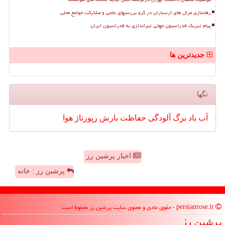
رهاسازی مرال های ارسباران در گرو بررسیهای علمی و مشارکت جوامع محلی
پیام تبریک فدراسیون جهانی تیراندازی به فدراسیون ایران
جدیدترین ها
تگها
آب
باد
برگ
آلودگی
حفاظت
بارش
رپورتاژ
هوا
اخبار پرشین رز
پرشین رز : خانه
persianrose.ir - حقوق مادی و معنوی سایت پرشین رز محفوظ است
پرشین رز