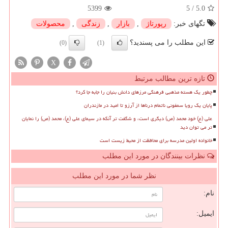
5399
5
/
5.0
تگهای خبر:
رپورتاژ
,
بازار
,
زندگی
,
محصولات
این مطلب را می پسندید؟
(0)
(1)
X
تازه ترین مطالب مرتبط
چطور یک هسته مذهبی فرهنگی مرزهای دانش بنیان را جابه جا کرد؟
پایان یک رویا سمفونی ناتمام درناها از آرزو تا امید در مازندران
علی (ع) خود محمد (ص) دیگری است، و شگفت تر آنکه در سیمای علی (ع)، محمد (ص) را نمایان
تر می توان دید
خانواده اولین مدرسه برای محافظت از محیط زیست است
نظرات بینندگان در مورد این مطلب
نظر شما در مورد این مطلب
نام:
ایمیل: