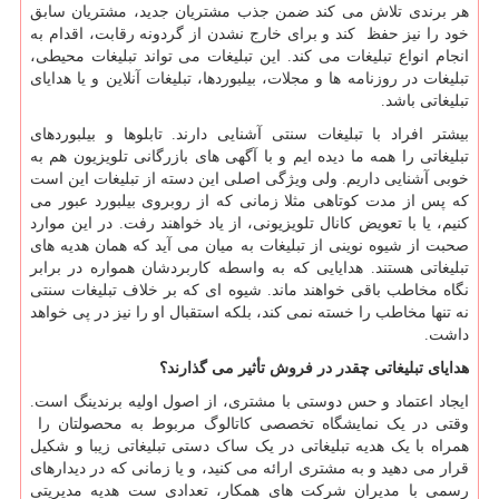
هر برندی تلاش می کند ضمن جذب مشتریان جدید، مشتریان سابق
خود را نیز حفظ کند و برای خارج نشدن از گردونه رقابت، اقدام به
انجام انواع تبلیغات می کند. این تبلیغات می تواند تبلیغات محیطی،
تبلیغات در روزنامه ها و مجلات، بیلبوردها، تبلیغات آنلاین و یا هدایای
تبلیغاتی باشد.
بیشتر افراد با تبلیغات سنتی آشنایی دارند. تابلوها و بیلبوردهای
تبلیغاتی را همه ما دیده ایم و با آگهی های بازرگانی تلویزیون هم به
خوبی آشنایی داریم. ولی ویژگی اصلی این دسته از تبلیغات این است
که پس از مدت کوتاهی مثلا زمانی که از روبروی بیلبورد عبور می
کنیم، یا با تعویض کانال تلویزیونی، از یاد خواهند رفت. در این موارد
صحبت از شیوه نوینی از تبلیغات به میان می آید که همان هدیه های
تبلیغاتی هستند. هدایایی که به واسطه کاربردشان همواره در برابر
نگاه مخاطب باقی خواهند ماند. شیوه ای که بر خلاف تبلیغات سنتی
نه تنها مخاطب را خسته نمی کند، بلکه استقبال او را نیز در پی خواهد
داشت.
هدایای تبلیغاتی چقدر در فروش تأثیر می گذارند؟
ایجاد اعتماد و حس دوستی با مشتری، از اصول اولیه برندینگ است.
وقتی در یک نمایشگاه تخصصی کاتالوگ مربوط به محصولتان را
همراه با یک هدیه تبلیغاتی در یک ساک دستی تبلیغاتی زیبا و شکیل
قرار می دهید و به مشتری ارائه می کنید، و یا زمانی که در دیدارهای
رسمی با مدیران شرکت های همکار، تعدادی ست هدیه مدیریتی