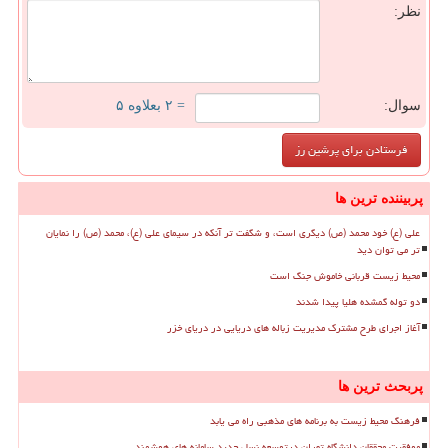
نظر:
سوال:
= ۲ بعلاوه ۵
پربیننده ترین ها
علی (ع) خود محمد (ص) دیگری است، و شگفت تر آنکه در سیمای علی (ع)، محمد (ص) را نمایان
تر می توان دید
محیط زیست قربانی خاموش جنگ است
دو توله گمشده هلیا پیدا شدند
آغاز اجرای طرح مشترک مدیریت زباله های دریایی در دریای خزر
پربحث ترین ها
فرهنگ محیط زیست به برنامه های مذهبی راه می یابد
موفقیت محققان دانشگاه تهران درتوسعه نسل جدید سامانه های هوشمند