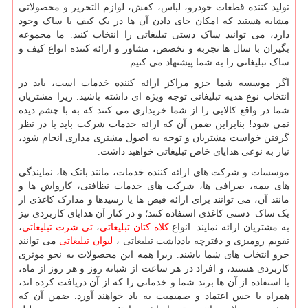
تولید کننده قطعات خودرو، لباس، کفش، لوازم التحریر و محصولاتی
مشابه هستید که امکان جای دادن آن ها در یک کیف یا ساک وجود
دارد، می توانید ساک دستی تبلیغاتی را انتخاب کنید. ما مجموعه
بگیران با سال ها تجربه و تخصص، مشاور و ارائه کننده انواع کیف و
ساک تبلیغاتی را به شما پیشنهاد می کنیم.
اگر موسسه شما جزو مراکز ارائه کننده خدمات است، باید در
انتخاب نوع هدیه تبلیغاتی توجه ویژه ای داشته باشید. زیرا مشتریان
شما در واقع کالایی را از شما خریداری می کنند که به با چشم دیده
نمی شود! بنابراین ضمن آن که ارائه خدمات شرکت باید با در نظر
گرفتن خواست مشتریان و توجه به اصول مشتری مداری انجام شود،
نیاز به نوعی هدایای خاص تبلیغاتی خواهید داشت.
موسسات و شرکت های ارائه کننده خدمات، مانند بانک ها، نمایندگی
های بیمه، صرافی ها، شرکت های خدمات نظافتی، کارواش ها و
مانند آن، می توانند برای ارائه قبض ها یا رسیدها و مدارک کاغذی از
یک ساک دستی کاغذی استفاده کنند؛ و در کنار آن هدایای کاربردی نیز
به مشتریان ارائه نمایند. انواع
کلاه کتان تبلیغاتی
،
تی شرت تبلیغاتی
،
تقویم رومیزی و دفترچه یادداشت تبلیغاتی ،
لیوان تبلیغاتی
می توانند
جزو انتخاب های شما باشند. زیرا همه این محصولات به نحو موثری
کاربردی هستند، و افراد در هر ساعت از شبانه روز و هر روز از ماه،
با استفاده از آن ها برند شما و خدماتی را که از آن دریافت کرده اند،
همراه با حس اعتماد و صمیمیت به یاد خواهند آورد. ضمن آن که