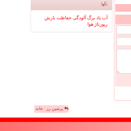
تگها
آب
باد
برگ
آلودگی
حفاظت
بارش
رپورتاژ
هوا
پرشین رز : خانه