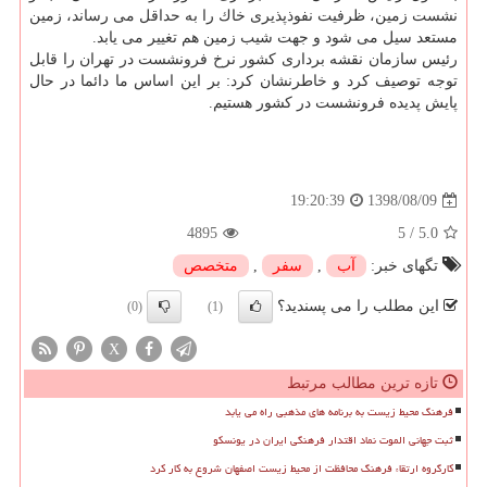
نشست زمین، ظرفیت نفوذپذیری خاك را به حداقل می رساند، زمین
مستعد سیل می شود و جهت شیب زمین هم تغییر می یابد.
رئیس سازمان نقشه برداری كشور نرخ فرونشست در تهران را قابل
توجه توصیف كرد و خاطرنشان كرد: بر این اساس ما دائما در حال
پایش پدیده فرونشست در كشور هستیم.
1398/08/09
19:20:39
4895
5
/
5.0
تگهای خبر:
آب
,
سفر
,
متخصص
این مطلب را می پسندید؟
(0)
(1)
X
تازه ترین مطالب مرتبط
فرهنگ محیط زیست به برنامه های مذهبی راه می یابد
ثبت جهانی الموت نماد اقتدار فرهنگی ایران در یونسکو
کارگروه ارتقاء فرهنگ محافظت از محیط زیست اصفهان شروع به کار کرد