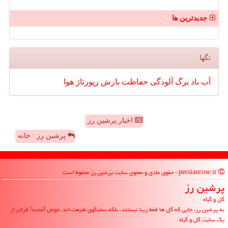
جدیدترین ها
تگها
آب
باد
برگ
آلودگی
حفاظت
بارش
رپورتاژ
هوا
اخبار پرشین رز
پرشین رز : خانه
persianrose.ir - حقوق مادی و معنوی سایت پرشین رز محفوظ است
پرشین رز
گل و گیاه
به پرشین رز، جایی که گل ها فقط زیبا نیستند، بلکه سخنگوی طبیعت اند، خوش آمدید! فراتر از
یک سایت گل و گیاه