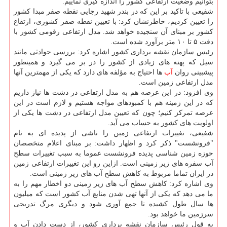
بتوانیم وضعیت ارتفاعی كشور را اندازه گیری نماییم.
شفیعی با تاكید بر این كه در بندر شهید رجایی نقطه صفر مبدا كشور
را تعیین كردیم، خاطرنشان كرد: با تعیین نقطه صفر كشوری، ارتفاع
كشور بر مبنای آن سنجیده خواهد شد. مدل ارتفاعی رقومی كشور با
دقت ۵ تا ۱۰ متر برآورد شده است.
رئیس سازمان نقشه برداری كشور اشاره كرد: بررسی حوادثی مانند
سیل كه پهنه های زیادی از كشور را در بر می گیرد و همینطور
پیشبینی روان
آب
ها احتیاج به مؤلفه های دارد كه یكی از مهمترین آنها
مدل ارتفاعی زمین است.
وی افزود: در این عرصه هم به مدل ارتفاعی در دشت ها نیاز داریم
كه در این زمینه هم با كمبودهای مواجه هستیم و لازم است در این
عرصه تمركز كنیم؛ چون كه تعیین مدل ارتفاعی در دشت ها یكی از
اولویت های كشور به حساب می آید.
شفیعی، تغییرات ارتفاعی زمین را ناشی از پدیده ای به نام
"فرونشست" ذكر كرد و اظهار داشت: بر مبنای اعلام متخصصان
حوزه زمین شناسی پدیده فرونشست عموما به سبب تغییرات سطح
آب سفره های زیر زمینی است. ازاین رو این تغییرات ارتفاعی زمین
در ایران تماما مربوط به كاهش سطح آب های زیر زمینی است.
وی اشاره كرد: كاهش سطح آب های زیر زمینی دو اخطار مهم را به
ما می دهد كه یكی از آنها تهی شدن منابع آب كشور است كه میلیون
ها سال طول كشیده تا جمع آوری شود و دیگری مرگ تدریجی
سرزمین ما خواهد بود.
به قول رئیس سازمان نقشه برداری كشور، از دست دادن آب و