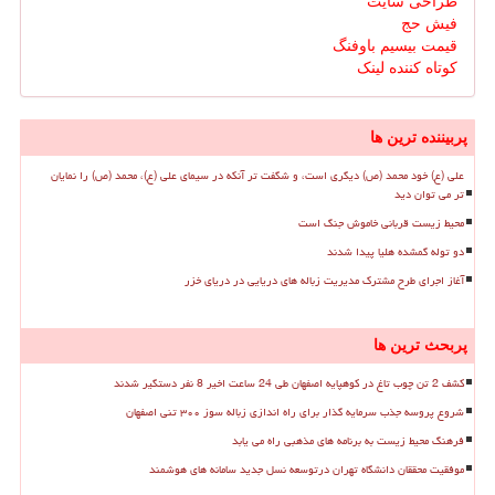
طراحی سایت
فیش حج
قیمت بیسیم باوفنگ
کوتاه کننده لینک
پربیننده ترین ها
علی (ع) خود محمد (ص) دیگری است، و شگفت تر آنکه در سیمای علی (ع)، محمد (ص) را نمایان
تر می توان دید
محیط زیست قربانی خاموش جنگ است
دو توله گمشده هلیا پیدا شدند
آغاز اجرای طرح مشترک مدیریت زباله های دریایی در دریای خزر
پربحث ترین ها
کشف 2 تن چوب تاغ در کوهپایه اصفهان طی 24 ساعت اخیر 8 نفر دستگیر شدند
شروع پروسه جذب سرمایه گذار برای راه اندازی زباله سوز ۳۰۰ تنی اصفهان
فرهنگ محیط زیست به برنامه های مذهبی راه می یابد
موفقیت محققان دانشگاه تهران درتوسعه نسل جدید سامانه های هوشمند