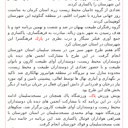
این شهرستان را پاكسازی كردند.
تعدادی از گروه حامیان محیط زیست زرند استان كرمان به مناسبت
روز جهانی مبارزه با تغییرات اقلیم، در منطقه گتكوئیه این شهرستان
كوهپیمایی كردند.
گروه رفتگران طبیعت بهبهان در صد و شصت و نهمین برنامه خود و با
هدف رسیدن به شهر بدون زباله، مبادرت به فرهنگسازی، پاكسازی و
جمع آوری فیلتر سیگار و درب بطری در
پارك
فرهنگسرا این
شهرستان در استان خوزستان كرد.
گام هفتم طرح شهر سبز من در مسجد سلیمان استان خوزستان
انجام گرفت. در این طرح با مشاركت انجمن های دیده بان
دوستداران محیط زیست، دوستداران آوای طبیعت كارون و بانوان
طبیعت و با حضور تعدادی از دوستداران طبیعت و محیط زیست،
محدوده منازل سد و نیروگاه در منطقه هوانیروز نهالكاری شد. تاكید
بر نگهداری و آبیاری نهال ها توسط اهالی، پیشبینی تامین و كود مورد
نیاز درختان و قدردانی از دانش آموزان فعال در جریان برنامه از دیگر
بخش های این طرح بود.
پویش ورزش
پاك
، ورزشگاه پاك همچنان در مسجدسلیمان ادامه
دارد. در این برنامه كه با مشاركت انجمن های دیده بان دوستداران
محیط زیست و دوستداران آوای طبیعت كارون برگزار شد، سكوهای
ورزشگاه شهید بهنام محمدی مسجدسلیمان در استان خوزستان با
همراهی هواداران فوتبال پاكسازی شد. این برنامه در خاتمه دیدار
نفت مسجدسلیمان و فولاد خوزستان انجام گرفت.