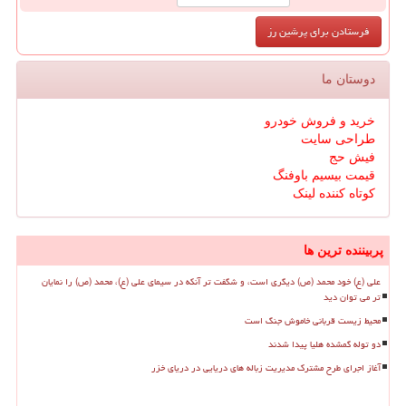
دوستان ما
خرید و فروش خودرو
طراحی سایت
فیش حج
قیمت بیسیم باوفنگ
کوتاه کننده لینک
پربیننده ترین ها
علی (ع) خود محمد (ص) دیگری است، و شگفت تر آنکه در سیمای علی (ع)، محمد (ص) را نمایان
تر می توان دید
محیط زیست قربانی خاموش جنگ است
دو توله گمشده هلیا پیدا شدند
آغاز اجرای طرح مشترک مدیریت زباله های دریایی در دریای خزر