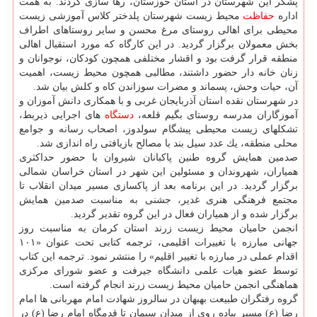
پشكر این شهرستان در استان خوزستان، رها سازی كردند. به همت
اداره
حفاظت
محیط زیست شهرستان پلدختر كلاس آموزشی زیست
محیطی برای اهالی روستای مرغ محسن و سایر روستاهای اطراف
بخش معمولان برگزار گردید. در این كارگاه كه مورد استقبال اهالی
منطقه قرار گرفت بود و اقشار مختلفی همچون كودكان، نوجوانان و
زنان خانه دار حضور داشتند، مطالبی همچون محیط زیست، اهمیت
آن، حیات وحش، پسماند و مضرات سوزاندن كاه و كلش بیان شد.
در شهرستان نقده استان آذربایجان غربی و با همكاری دانش آموزان و
آموزگاران مدرسه روستای بگیم قلعه،
دستگاه
های اجرایی ذیربط،
تشكلهای زیست محیطی پیشگام سولدوز، اصحاب رسانه و جوامع
محلی منطقه، یك عدد سیل بند با مصالح بازیافتی راه اندازی شد.
صدمین همایش گروه طنین پاكبانان شیروان با حضور حداكثری
همیاران، شهروندان و مسئولین این شهر در استان خراسان شمالی
برگزار گردید. در این برنامه بعد از پاكسازی مسیر میدان انقلاب تا
مجتمع فرهنگی هنری غدیر، جشنی به مناسبت صدمین همایش
برگزار شده و از همیاران فعال در این گروه تقدیر گردید.
انجمن حامیان محیط زیست زرند استان كرمان به مناسبت روز
جهانی مبارزه با تغییرات اقلیمی، ترجمه كتابی تحت عنوان «۱۰۱
اقدام عملی در مبارزه با تغییر اقلیم» را منتشر نمود. ترجمه این كتاب
توسط عضو هیات علمی دانشگاه جیرفت و عضو شورای مركزی
هماهنگی انجمن حامیان محیط زیست زرند انجام گرفته است.
گروه رفتگران طبیعت بهبهان در سالروز شهادت امام مهربانی ها امام
رضا (ع) مسیر پیاده روی از میدان سیمان تا قدمگاه امام رضا (ع) در