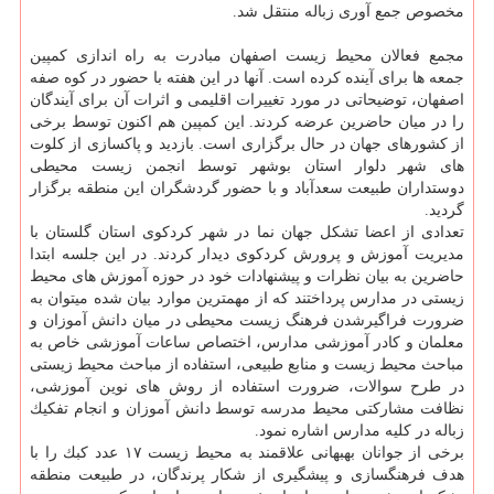
مخصوص جمع آوری زباله منتقل شد.
مجمع فعالان محیط زیست اصفهان مبادرت به راه اندازی كمپین
جمعه ها برای آینده كرده است. آنها در این هفته با حضور در كوه صفه
اصفهان، توضیحاتی در مورد تغییرات اقلیمی و اثرات آن برای آیندگان
را در میان حاضرین عرضه كردند. این كمپین هم اكنون توسط برخی
از كشورهای جهان در حال برگزاری است. بازدید و پاكسازی از كلوت
های شهر دلوار استان بوشهر توسط انجمن زیست محیطی
دوستداران طبیعت سعدآباد و با حضور گردشگران این منطقه برگزار
گردید.
تعدادی از اعضا تشكل جهان نما در شهر كردكوی استان گلستان با
مدیریت آموزش و پرورش كردكوی دیدار كردند. در این جلسه ابتدا
حاضرین به بیان نظرات و پیشنهادات خود در حوزه آموزش های محیط
زیستی در مدارس پرداختند كه از مهمترین موارد بیان شده میتوان به
ضرورت فراگیرشدن فرهنگ زیست محیطی در میان دانش آموزان و
معلمان و كادر آموزشی مدارس، اختصاص ساعات آموزشی خاص به
مباحث محیط زیست و منابع طبیعی، استفاده از مباحث محیط زیستی
در طرح سوالات، ضرورت استفاده از روش های نوین آموزشی،
نظافت مشاركتی محیط مدرسه توسط دانش آموزان و انجام تفكیك
زباله در كلیه مدارس اشاره نمود.
برخی از جوانان بهبهانی علاقمند به محیط زیست ۱۷ عدد كبك را با
هدف فرهنگسازی و پیشگیری از شكار پرندگان، در طبیعت منطقه