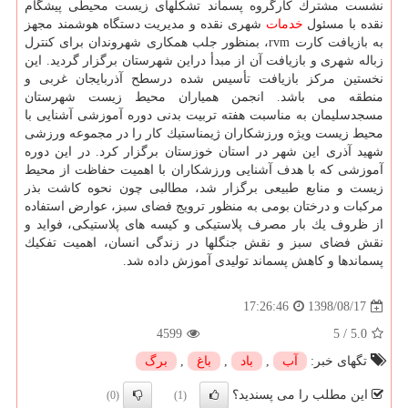
نشست مشترك كارگروه پسماند تشكلهای زیست محیطی پیشگام
نقده با مسئول
خدمات
شهری نقده و مدیریت دستگاه هوشمند مجهز
به بازیافت كارت rvm، بمنظور جلب همكاری شهروندان برای كنترل
زباله شهری و بازیافت آن از مبدأ دراین شهرستان برگزار گردید. این
نخستین مركز بازیافت تأسیس شده درسطح آذربایجان غربی و
منطقه می باشد. انجمن همیاران محیط زیست شهرستان
مسجدسلیمان به مناسبت هفته تربیت بدنی دوره آموزشی آشنایی با
محیط زیست ویژه ورزشكاران ژیمناستیك كار را در مجموعه ورزشی
شهید آذری این شهر در استان خوزستان برگزار كرد. در این دوره
آموزشی كه با هدف آشنایی ورزشكاران با اهمیت حفاظت از محیط
زیست و منابع طبیعی برگزار شد، مطالبی چون نحوه كاشت بذر
مركبات و درختان بومی به منظور ترویج فضای سبز، عوارض استفاده
از ظروف یك بار مصرف پلاستیكی و كیسه های پلاستیكی، فواید و
نقش فضای سبز و نقش جنگلها در زندگی انسان، اهمیت تفكیك
پسماندها و كاهش پسماند تولیدی آموزش داده شد.
1398/08/17
17:26:46
4599
5
/
5.0
تگهای خبر:
آب
,
باد
,
باغ
,
برگ
این مطلب را می پسندید؟
(0)
(1)