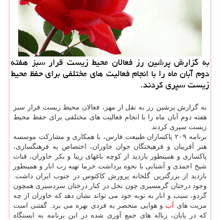
به گزارش پرشین رز فعالان محیط زیست قرار سبز هفته
دوم آبان ماه را با انجام فعالیت های مختلفی برای حفظ محیط
زیست سپری كردند.
به گزارش پرشین رز به نقل از مهر، فعالان محیط زیست قرار سبز
هفته دوم آبان ماه را با انجام فعالیت های مختلفی برای حفظ محیط
زیست سپری كردند.
برنامه ۲۰۹ پاكسازان طبیعت فارس، با همكاری و مشاركت موسسه
هنر آفرینان و فرهیختگان جوان خاوران، اختصاص به فرهنگسازی،
پاكسازی و همینطور بازدید از كوچه باغهای زیبا و بكر خاوران، قنات
شیخ احمدی و آشنایی با نحوه برداشت خرما تهیه رب انار و همینطور
بازدید از بزرگترین گلخانه پرورش كاكتوس در جنوب ایران داشت.
وجود درختان گرمسیری چون نخل در كنار درختان سردسیری همچون
گردو، سیب و انار به نوبه خود می تواند نشان دهد كه خاوران از چه
مزیت های
آب
و هوایی منحصر به فردی بهره می برد. گفتنی است
كه در پایان، زباله های جمع آوری شده در این برنامه به ایستگاه