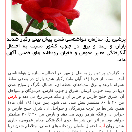
پرشین رز: سازمان هواشناسی ضمن پیش بینی رگبار شدید
باران و رعد و برق در جنوب كشور نسبت به احتمال
آبگرفتگی معابر عمومی و طغیان رودخانه های فصلی آگهی
داد.
به گزارش پرشین رز به نقل از مهر، در اخطاریه سازمان هواشناسی
آمده است: از فردا (۱۸ آبان ماه) رگبار شدید باران در بعضی نقاط
همراه با رعد و برق، تندبادهای لحظه ای، احتمال تگرگ و مواج شدن
دریا در نیمه جنوبی كرمان، شرق و جنوب فارس، هرمزگان و سواحل
آن، شرق خلیج فارس و جزایر آن و تنگه هرمز رخ می دهد و
بارش
بین ۴۰ تا ۶۰ میلیمتر پیش بینی می شود. پس فردا (۱۹ آبان ماه)
همین شرایط در غرب هرمزگان و سواحل آن، شرق خلیج فارس و
جزایر آن و تنگه هرمز روی می دهد و بارش بین ۲۰ تا ۳۰ میلیمتر
خواهد بود. بر اثر این شرایط جوی آبگرفتگی معابر عمومی، جاری
شدن روان
آب
، احتمال طغیان رودخانه های فصلی، متلاطم شدن دریا
همراه با بارندگی شدید و اختلال در تردد دریایی پیش بینی و به مردم