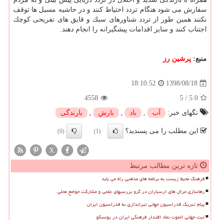
سفارش می شود هنگام تردد احتیاط كنند و در حاشیه مسیل ها توقف
نكنند همین طور از تردد شناورهای سبك و قایق های تفریحی كوچك
اجتناب كنند و سایر اقدامات پیشگیرانه را انجام دهند.
منبع:
پرشین رز
1398/08/18
18:10:52
4558
5
/
5.0
تگهای خبر:
آب
,
باد
,
بارش
,
بارندگی
این مطلب را می پسندید؟
(0)
(1)
X
تازه ترین مطالب مرتبط
فرهنگ محیط زیست به برنامه های مذهبی راه می یابد
رهاسازی مرال های ارسباران در گرو بررسیهای علمی و مشارکت جوامع محلی
پیام تبریک فدراسیون جهانی تیراندازی به فدراسیون ایران
ثبت جهانی الموت نماد اقتدار فرهنگی ایران در یونسکو