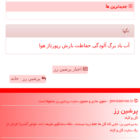
جدیدترین ها
تگها
آب
باد
برگ
آلودگی
حفاظت
بارش
رپورتاژ
هوا
اخبار پرشین رز
پرشین رز : خانه
persianrose.ir - حقوق مادی و معنوی سایت پرشین رز محفوظ است
پرشین رز
گل و گیاه
به پرشین رز، جایی که گل ها فقط زیبا نیستند، بلکه سخنگوی طبیعت اند، خوش آمدید! فراتر از
یک سایت گل و گیاه