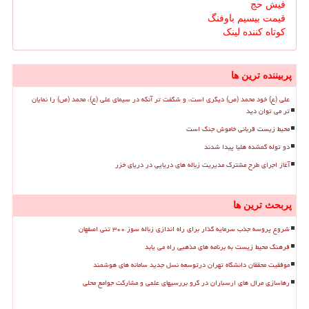
فیش حج
قیمت بیسیم باوفنگ
کوتاه کننده لینک
پربیننده ترین ها
علی (ع) خود محمد (ص) دیگری است، و شگفت تر آنکه در سیمای علی (ع)، محمد (ص) را نمایان
تر می توان دید
محیط زیست قربانی خاموش جنگ است
دو توله گمشده هلیا پیدا شدند
آغاز اجرای طرح مشترک مدیریت زباله های دریایی در دریای خزر
پربحث ترین ها
شروع پروسه جذب سرمایه گذار برای راه اندازی زباله سوز ۳۰۰ تنی اصفهان
فرهنگ محیط زیست به برنامه های مذهبی راه می یابد
موفقیت محققان دانشگاه تهران درتوسعه نسل جدید سامانه های هوشمند
رهاسازی مرال های ارسباران در گرو بررسیهای علمی و مشارکت جوامع محلی