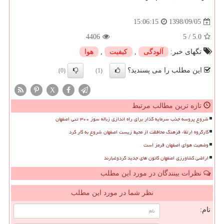
1398/09/05
15:06:15
4406
5
/
5.0
تگهای خبر:
آلودگی
,
كیفیت
,
هوا
این مطلب را می پسندید؟
(0)
(1)
X
تازه ترین مطالب مرتبط
شروع پروسه جذب سرمایه گذار برای راه اندازی زباله سوز ۳۰۰ تنی اصفهان
کارگروه ارتقاء فرهنگ محافظت از محیط زیست اصفهان شروع به کار کرد
وضعیت هوای اصفهان قرمز است
اراضی کشاورزی اصفهان کانون های جدید گردوغبارند
نظرات بینندگان در مورد این مطلب
نظر شما در مورد این مطلب
نام: