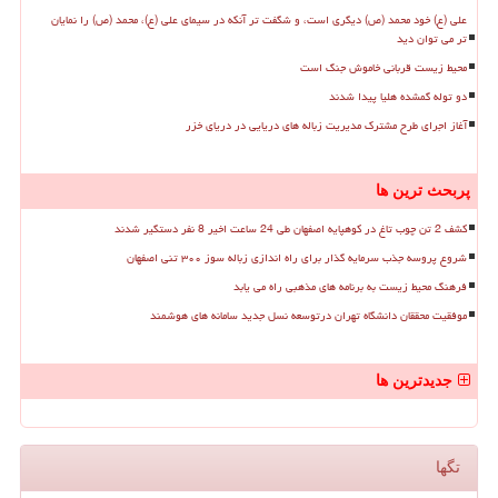
علی (ع) خود محمد (ص) دیگری است، و شگفت تر آنکه در سیمای علی (ع)، محمد (ص) را نمایان
تر می توان دید
محیط زیست قربانی خاموش جنگ است
دو توله گمشده هلیا پیدا شدند
آغاز اجرای طرح مشترک مدیریت زباله های دریایی در دریای خزر
پربحث ترین ها
کشف 2 تن چوب تاغ در کوهپایه اصفهان طی 24 ساعت اخیر 8 نفر دستگیر شدند
شروع پروسه جذب سرمایه گذار برای راه اندازی زباله سوز ۳۰۰ تنی اصفهان
فرهنگ محیط زیست به برنامه های مذهبی راه می یابد
موفقیت محققان دانشگاه تهران درتوسعه نسل جدید سامانه های هوشمند
جدیدترین ها
تگها